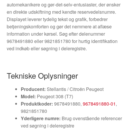
automekanikere og gør‑det‑selv‑entusiaster, der ønsker
en direkte udskiftning med kendte reservedelsnumre.
Displayet leverer tydelig tekst og grafik, forbedrer
betjeningskomforten og gør det nemmere at aflæse
information under kørsel. Søg efter delenummer
9678491880 eller 9821851780 for hurtig identifikation
ved indkøb eller søgning i deleregistre.
Tekniske Oplysninger
Producent:
Stellantis / Citroën Peugeot
Model:
Peugeot 308 (T7)
Produktkoder:
9678491880,
9678491880-01
,
9821851780
Yderligere numre:
Brug ovenstående referencer
ved søgning i deleregistre