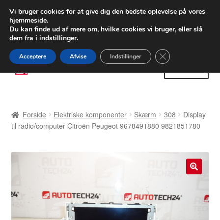
LEVERING fra 55 kr.
Vi bruger cookies for at give dig den bedste oplevelse på vores
hjemmeside.
FEDEX verdensomspændende forsendelse
Du kan finde ud af mere om, hvilke cookies vi bruger, eller slå
dem fra i
indstillinger
.
80 82 72 02
Man-fre 9-16
Close GDPR Cooki
Acceptere
Afvise
Indstillinger
Spring
Spring
Menu
til
til
navigation
indhold
Forside
Forside
Elektriske komponenter
Skærm
308
Display
Betalinger
til radio/computer Citroën Peugeot 9678491880 9821851780
Kasse
Klage
🔍
Klageprocedure