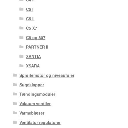
C5 I
C5 II
C5 X7
C8 og 807
PARTNER II
XANTIA
XSARA
Sprøjtemotor og niveauføler
Sugeklapper
Tændingsmoduler
Vakuum ventiler
Varmeblæser
Ventilator regulatorer