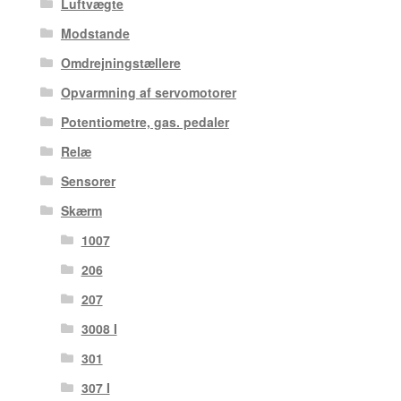
Luftvægte
Modstande
Omdrejningstællere
Opvarmning af servomotorer
Potentiometre, gas. pedaler
Relæ
Sensorer
Skærm
1007
206
207
3008 I
301
307 I