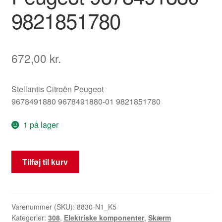
9821851780
672,00
kr.
Stellantis Citroën Peugeot
9678491880 9678491880-01 9821851780
1 på lager
Display
Tilføj til kurv
til
radio/computer
Citroën
Peugeot
Varenummer (SKU):
8830-N1_K5
Kategorier:
308
,
Elektriske komponenter
,
Skærm
9678491880