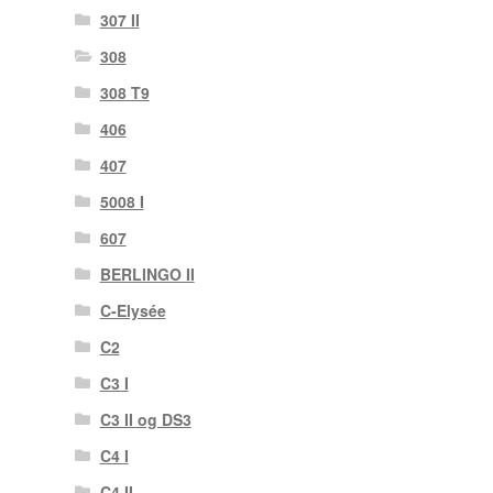
307 II
308
308 T9
406
407
5008 I
607
BERLINGO II
C-Elysée
C2
C3 I
C3 II og DS3
C4 I
C4 II