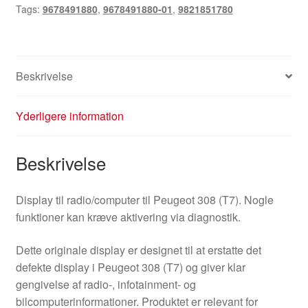
Tags:
9678491880
,
9678491880-01
,
9821851780
9821851780
antal
Beskrivelse
Yderligere information
Beskrivelse
Display til radio/computer til Peugeot 308 (T7). Nogle
funktioner kan kræve aktivering via diagnostik.
Dette originale display er designet til at erstatte det
defekte display i Peugeot 308 (T7) og giver klar
gengivelse af radio-, infotainment- og
bilcomputerinformationer. Produktet er relevant for