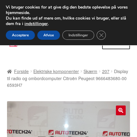
LEVERING fra 55 kr.
Vi bruger cookies for at give dig den bedste oplevelse på vores
hjemmeside.
FEDEX verdensomspændende forsendelse
Du kan finde ud af mere om, hvilke cookies vi bruger, eller slå
dem fra i
indstillinger
.
80 82 72 02
Man-fre 9-16
Close GDPR Cooki
Acceptere
Afvise
Indstillinger
Spring
Spring
Menu
til
til
navigation
indhold
Forside
Forside
Elektriske komponenter
Skærm
207
Display
Betalinger
til radio og ombordcomputer Citroën Peugeot 9666483680-00
6593H7
Kasse
Klage
🔍
Klageprocedure