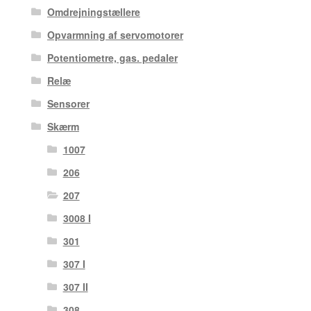
Omdrejningstællere
Opvarmning af servomotorer
Potentiometre, gas. pedaler
Relæ
Sensorer
Skærm
1007
206
207
3008 I
301
307 I
307 II
308