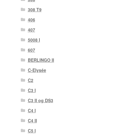
308 T9
406
407
5008 I
607
BERLINGO II
C-Elysée
C2
C3 I
C3 II og DS3
C4 I
C4 II
C5 I