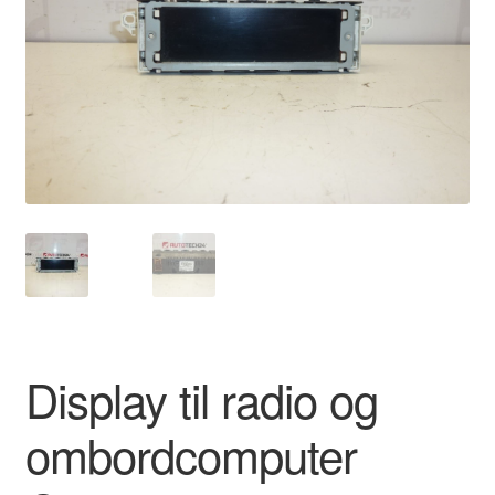
Kontakte
Kurv
Levering
Min Konto
Om os
Privatlivspolitik
Vilkår og betingelser
Display til radio og
ombordcomputer