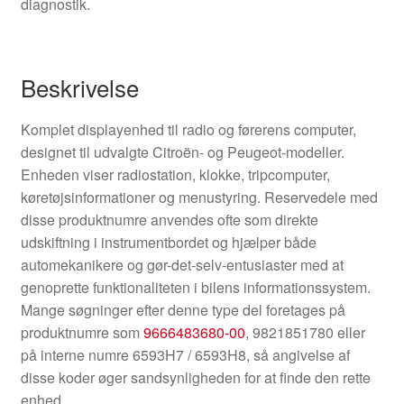
diagnostik.
Beskrivelse
Komplet displayenhed til radio og førerens computer,
designet til udvalgte Citroën- og Peugeot-modeller.
Enheden viser radiostation, klokke, tripcomputer,
køretøjsinformationer og menustyring. Reservedele med
disse produktnumre anvendes ofte som direkte
udskiftning i instrumentbordet og hjælper både
automekanikere og gør-det-selv-entusiaster med at
genoprette funktionaliteten i bilens informationssystem.
Mange søgninger efter denne type del foretages på
produktnumre som
9666483680-00
, 9821851780 eller
på interne numre 6593H7 / 6593H8, så angivelse af
disse koder øger sandsynligheden for at finde den rette
enhed.