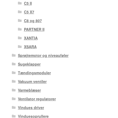
C5 II
C5 X7
C8 og 807
PARTNER II
XANTIA
XSARA
Sprøjtemotor og niveauføler
Sugeklapper
Tændingsmoduler
Vakuum ventiler
Varmeblæser
Ventilator regulatorer
Vindues driver
Vinduesoprullere