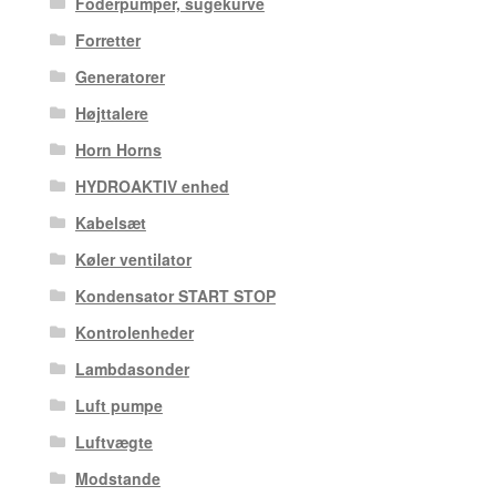
Foderpumper, sugekurve
Forretter
Generatorer
Højttalere
Horn Horns
HYDROAKTIV enhed
Kabelsæt
Køler ventilator
Kondensator START STOP
Kontrolenheder
Lambdasonder
Luft pumpe
Luftvægte
Modstande