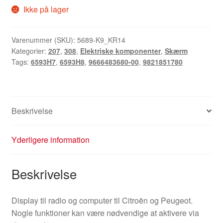
Ikke på lager
Varenummer (SKU):
5689-K9_KR14
Kategorier:
207
,
308
,
Elektriske komponenter
,
Skærm
Tags:
6593H7
,
6593H8
,
9666483680-00
,
9821851780
Beskrivelse
Yderligere information
Beskrivelse
Display til radio og computer til Citroën og Peugeot.
Nogle funktioner kan være nødvendige at aktivere via