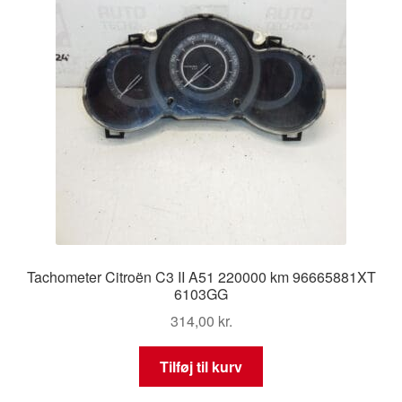
Tachometer Citroën C3 II A51 220000 km 96665881XT
6103GG
314,00
kr.
Tilføj til kurv