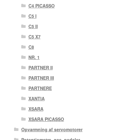
C4 PICASSO
C5 I
C5 II
C5 X7
C8
NR. 1
PARTNER II
PARTNER III
PARTNERE
XANTIA
XSARA
XSARA PICASSO
Opvarmning af servomotorer
Potentiometre, gas. pedaler