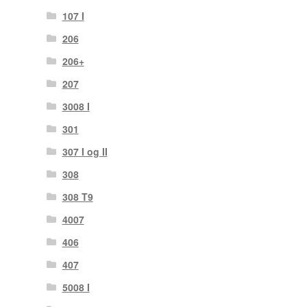
107 I
206
206+
207
3008 I
301
307 I og II
308
308 T9
4007
406
407
5008 I