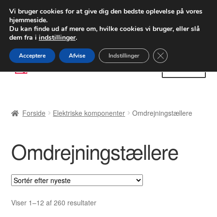
LEVERING fra 55 kr.
Vi bruger cookies for at give dig den bedste oplevelse på vores
hjemmeside.
FEDEX verdensomspændende forsendelse
Du kan finde ud af mere om, hvilke cookies vi bruger, eller slå
dem fra i
indstillinger
.
80 82 72 02
Man-fre 9-16
Close GDPR Cooki
Acceptere
Afvise
Indstillinger
Spring
Spring
Menu
til
til
navigation
indhold
Forside
Forside
Elektriske komponenter
Omdrejningstællere
Betalinger
Omdrejningstællere
Kasse
Klage
Klageprocedure
Sorteret
Viser 1–12 af 260 resultater
efter