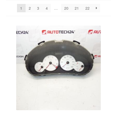
Kontakte
seneste
1
2
3
4
…
20
21
22
Kurv
Levering
Min Konto
Om os
Privatlivspolitik
Vilkår og betingelser