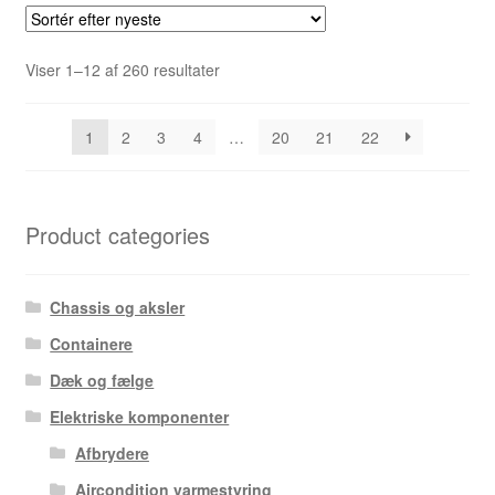
Sorteret
Viser 1–12 af 260 resultater
efter
seneste
1
2
3
4
…
20
21
22
Product categories
Chassis og aksler
Containere
Dæk og fælge
Elektriske komponenter
Afbrydere
Aircondition varmestyring