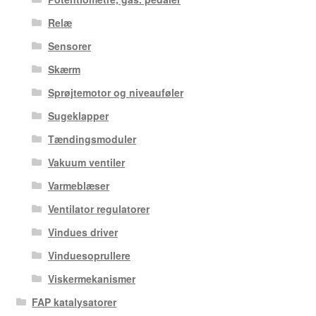
Relæ
Sensorer
Skærm
Sprøjtemotor og niveauføler
Sugeklapper
Tændingsmoduler
Vakuum ventiler
Varmeblæser
Ventilator regulatorer
Vindues driver
Vinduesoprullere
Viskermekanismer
FAP katalysatorer