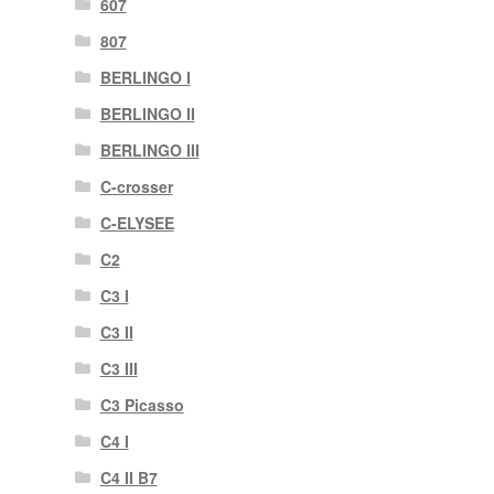
607
807
BERLINGO I
BERLINGO II
BERLINGO III
C-crosser
C-ELYSEE
C2
C3 I
C3 II
C3 III
C3 Picasso
C4 I
C4 II B7