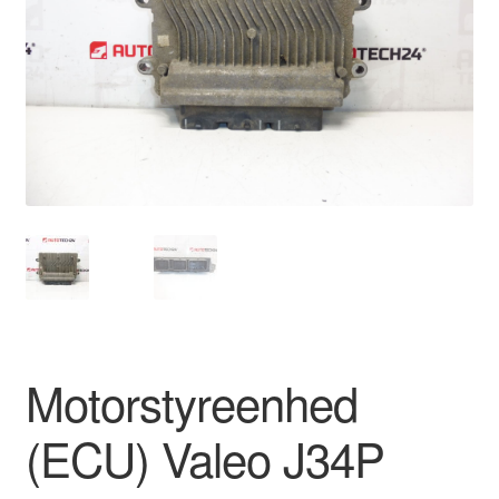
Kontakte
Kurv
Levering
Min Konto
Om os
Privatlivspolitik
Vilkår og betingelser
Motorstyreenhed
(ECU) Valeo J34P