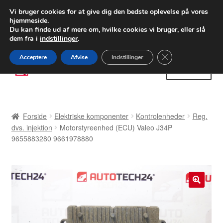
LEVERING fra 55 kr.
Vi bruger cookies for at give dig den bedste oplevelse på vores
hjemmeside.
FEDEX verdensomspændende forsendelse
Du kan finde ud af mere om, hvilke cookies vi bruger, eller slå
dem fra i
indstillinger
.
80 82 72 02
Man-fre 9-16
Close GDPR Cooki
Acceptere
Afvise
Indstillinger
Spring
Spring
Menu
til
til
navigation
indhold
Forside
Forside
Elektriske komponenter
Kontrolenheder
Reg.
Betalinger
dvs. injektion
Motorstyreenhed (ECU) Valeo J34P
9655883280 9661978880
Kasse
Klage
🔍
Klageprocedure