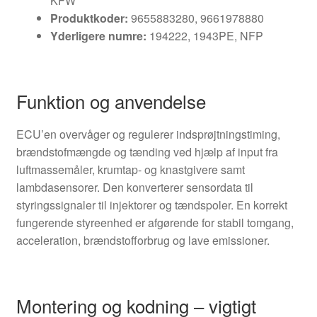
KFW
Produktkoder:
9655883280, 9661978880
Yderligere numre:
194222, 1943PE, NFP
Funktion og anvendelse
ECU’en overvåger og regulerer indsprøjtningstiming,
brændstofmængde og tænding ved hjælp af input fra
luftmassemåler, krumtap- og knastgivere samt
lambdasensorer. Den konverterer sensordata til
styringssignaler til injektorer og tændspoler. En korrekt
fungerende styreenhed er afgørende for stabil tomgang,
acceleration, brændstofforbrug og lave emissioner.
Montering og kodning – vigtigt