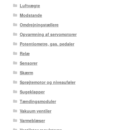
Luftvægte
Modstande
Omdrejningstællere
Opvarmning af servomotorer
Potentiometre, gas. pedaler
Relæ
Sensorer
Skærm
Sprøjtemotor og niveauføler
Sugeklapper
Tændingsmoduler
Vakuum ventiler
Varmeblæser
Ventilator regulatorer