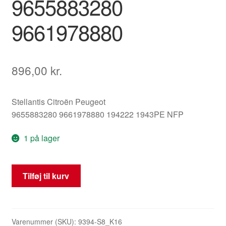
9655883280
9661978880
896,00
kr.
Stellantis Citroën Peugeot
9655883280 9661978880 194222 1943PE NFP
1 på lager
Motorstyreenhed
Tilføj til kurv
(ECU)
Valeo
J34P
9655883280
Varenummer (SKU):
9394-S8_K16