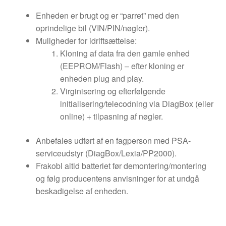
Enheden er brugt og er “parret” med den
oprindelige bil (VIN/PIN/nøgler).
Muligheder for idriftsættelse:
Kloning af data fra den gamle enhed
(EEPROM/Flash) – efter kloning er
enheden plug and play.
Virginisering og efterfølgende
initialisering/telecodning via DiagBox (eller
online) + tilpasning af nøgler.
Anbefales udført af en fagperson med PSA-
serviceudstyr (DiagBox/Lexia/PP2000).
Frakobl altid batteriet før demontering/montering
og følg producentens anvisninger for at undgå
beskadigelse af enheden.