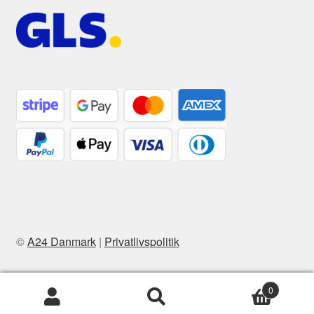
©
A24 Danmark
|
Privatlivspolitik
0
Søg
Søg
efter: