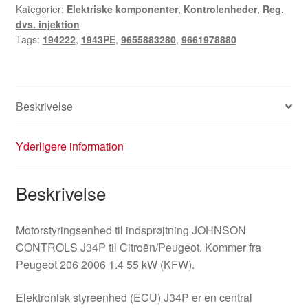
Kategorier:
Elektriske komponenter
,
Kontrolenheder
,
Reg.
9661978880
dvs. injektion
antal
Tags:
194222
,
1943PE
,
9655883280
,
9661978880
Beskrivelse
Yderligere information
Beskrivelse
Motorstyringsenhed til indsprøjtning JOHNSON
CONTROLS J34P til Citroën/Peugeot. Kommer fra
Peugeot 206 2006 1.4 55 kW (KFW).
Elektronisk styreenhed (ECU) J34P er en central