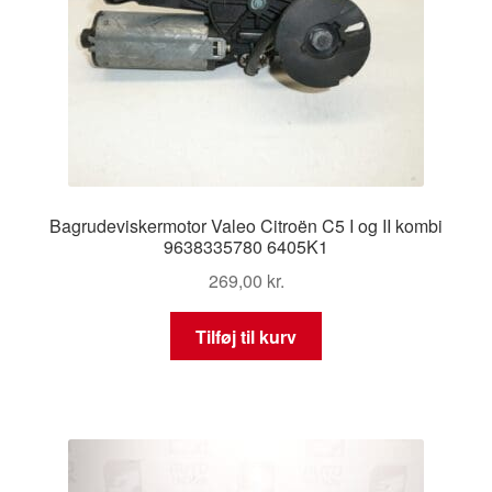
Bagrudeviskermotor Valeo Citroën C5 I og II kombi
9638335780 6405K1
269,00
kr.
Tilføj til kurv