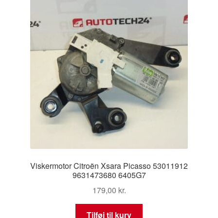
Viskermotor Citroën Xsara Picasso 53011912
9631473680 6405G7
179,00
kr.
Tilføj til kurv