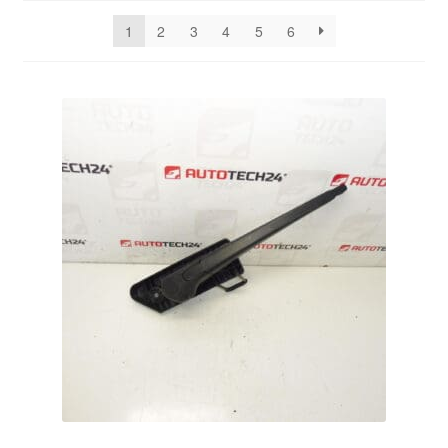
Kontakte
seneste
1
2
3
4
5
6
Kurv
Levering
Min Konto
Om os
Privatlivspolitik
Vilkår og betingelser