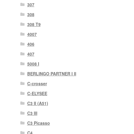
307
308
308 T9
4007
406
407
5008 I
BERLINGO PARTNER I II
C-crosser
C-ELYSEE
C3 II (A51)
C3 III
C3 Picasso
C4