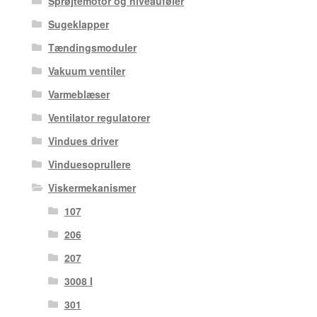
Sprøjtemotor og niveauføler
Sugeklapper
Tændingsmoduler
Vakuum ventiler
Varmeblæser
Ventilator regulatorer
Vindues driver
Vinduesoprullere
Viskermekanismer
107
206
207
3008 I
301