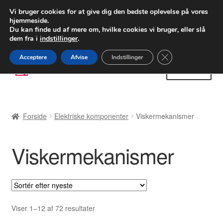
LEVERING fra 55 kr.
Vi bruger cookies for at give dig den bedste oplevelse på vores
hjemmeside.
FEDEX verdensomspændende forsendelse
Du kan finde ud af mere om, hvilke cookies vi bruger, eller slå
dem fra i
indstillinger
.
80 82 72 02
Man-fre 9-16
Close GDPR Cooki
Acceptere
Afvise
Indstillinger
Spring
Spring
Menu
til
til
navigation
indhold
Forside
Forside
Elektriske komponenter
Viskermekanismer
Betalinger
Viskermekanismer
Kasse
Klage
Klageprocedure
Sorteret
Viser 1–12 af 72 resultater
efter