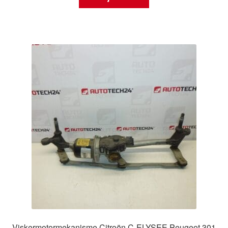
Viskermotormekanisme Citroën C-ELYSEE Peugeot 301