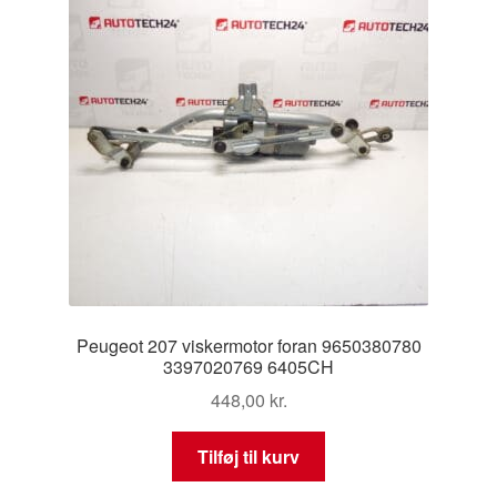
Peugeot 207 viskermotor foran 9650380780
3397020769 6405CH
448,00
kr.
Tilføj til kurv