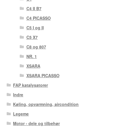
C4 II B7
C4 PICASSO
C5 I og II
C5 X7
C8 og 807
NR. 1
XSARA
XSARA PICASSO
FAP katalysatorer
Indre
Køling, opvarmning, aircondition
Legeme
Motor - dele og tilbehør