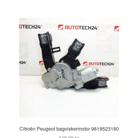
Citroën Peugeot bagviskermotor 9819523180
448,00
kr.