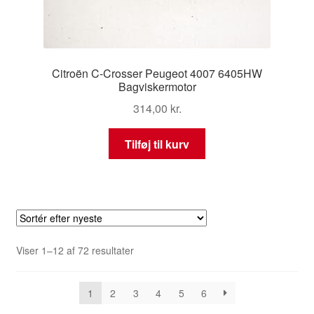
Citroën C-Crosser Peugeot 4007 6405HW
Bagviskermotor
314,00
kr.
Tilføj til kurv
Sorteret
Viser 1–12 af 72 resultater
efter
seneste
1
2
3
4
5
6