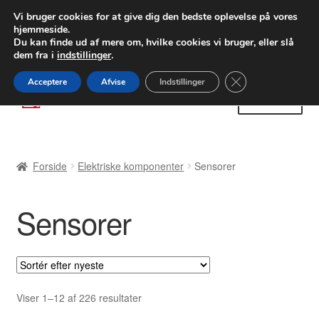
LEVERING fra 55 kr.
Vi bruger cookies for at give dig den bedste oplevelse på vores
hjemmeside.
FEDEX verdensomspændende forsendelse
Du kan finde ud af mere om, hvilke cookies vi bruger, eller slå
dem fra i
indstillinger
.
80 82 72 02
Man-fre 9-16
Close GDPR Cooki
Acceptere
Afvise
Indstillinger
Spring
Spring
Menu
til
til
navigation
indhold
Forside
Forside
Elektriske komponenter
Sensorer
Betalinger
Sensorer
Kasse
Klage
Klageprocedure
Sorteret
Viser 1–12 af 226 resultater
efter