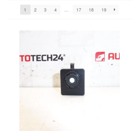
Kontakte
seneste
1
2
3
4
…
17
18
19
Kurv
Levering
Min Konto
Om os
Privatlivspolitik
Vilkår og betingelser