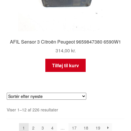
AFIL Sensor 3 Citroën Peugeot 9659847380 6590W1
314,00
kr.
Tilføj til kurv
Sorteret
Viser 1–12 af 226 resultater
efter
seneste
1
2
3
4
…
17
18
19