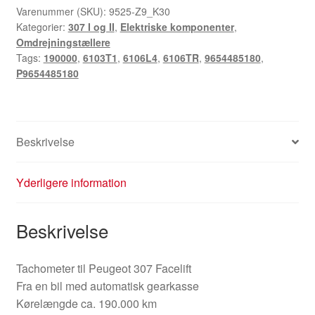
307
Varenummer (SKU):
9525-Z9_K30
Kategorier:
307 I og II
,
Elektriske komponenter
,
Automatisk
Omdrejningstællere
9654485180
Tags:
190000
,
6103T1
,
6106L4
,
6106TR
,
9654485180
,
antal
P9654485180
Beskrivelse
Yderligere information
Beskrivelse
Tachometer til Peugeot 307 Facelift
Fra en bil med automatisk gearkasse
Kørelængde ca. 190.000 km