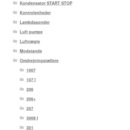
Kondensator START STOP
Kontrolenheder
Lambdasonder
Luft pumpe
Luftvægte
Modstande
Omdrejningstællere
1007
107 I
206
206+
207
3008 I
301