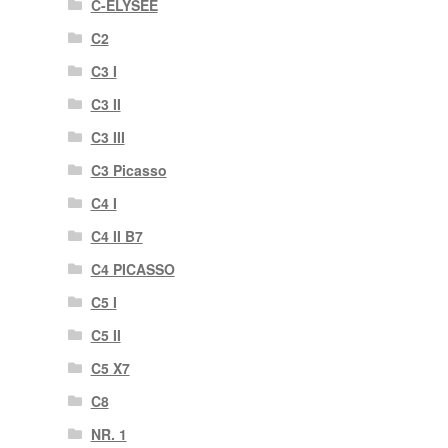
C-ELYSEE
C2
C3 I
C3 II
C3 III
C3 Picasso
C4 I
C4 II B7
C4 PICASSO
C5 I
C5 II
C5 X7
C8
NR. 1