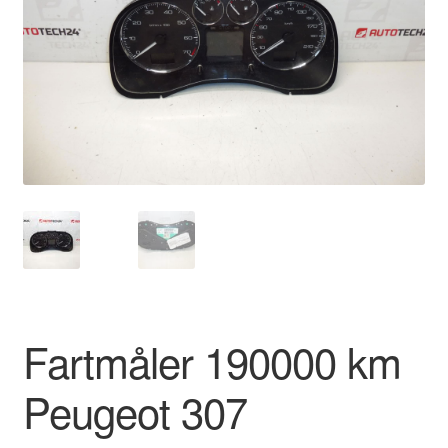
Kontakte
Kurv
Levering
Min Konto
Om os
Privatlivspolitik
Vilkår og betingelser
Fartmåler 190000 km
Peugeot 307