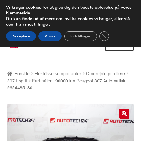
LEVERING fra 55 kr.
Vi bruger cookies for at give dig den bedste oplevelse på vores
hjemmeside.
FEDEX verdensomspændende forsendelse
Du kan finde ud af mere om, hvilke cookies vi bruger, eller slå
dem fra i
indstillinger
.
80 82 72 02
Man-fre 9-16
Close GDPR Cooki
Acceptere
Afvise
Indstillinger
Spring
Spring
Menu
til
til
navigation
indhold
Forside
Forside
Elektriske komponenter
Omdrejningstællere
Betalinger
307 I og II
Fartmåler 190000 km Peugeot 307 Automatisk
9654485180
Kasse
Klage
🔍
Klageprocedure