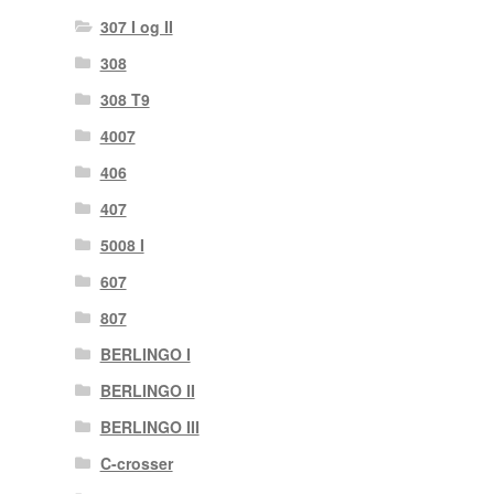
307 I og II
308
308 T9
4007
406
407
5008 I
607
807
BERLINGO I
BERLINGO II
BERLINGO III
C-crosser