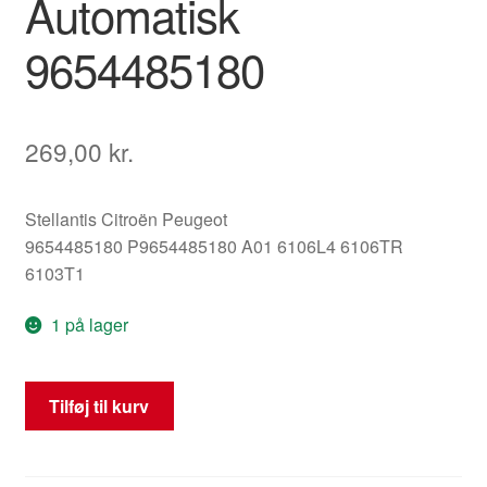
Automatisk
9654485180
269,00
kr.
Stellantis Citroën Peugeot
9654485180 P9654485180 A01 6106L4 6106TR
6103T1
1 på lager
Fartmåler
Tilføj til kurv
190000
km
Peugeot