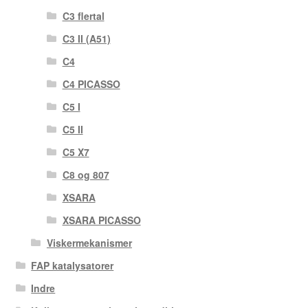
C3 flertal
C3 II (A51)
C4
C4 PICASSO
C5 I
C5 II
C5 X7
C8 og 807
XSARA
XSARA PICASSO
Viskermekanismer
FAP katalysatorer
Indre