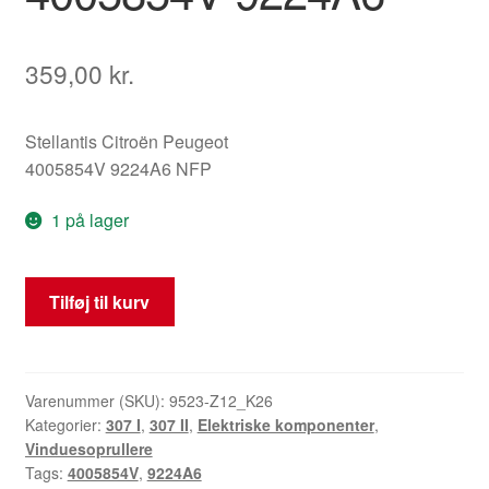
359,00
kr.
Stellantis Citroën Peugeot
4005854V 9224A6 NFP
1 på lager
Vinduesregulator
Tilføj til kurv
til
Peugeot
307
4005854V
Varenummer (SKU):
9523-Z12_K26
Kategorier:
307 I
,
307 II
,
Elektriske komponenter
,
9224A6
Vinduesoprullere
antal
Tags:
4005854V
,
9224A6