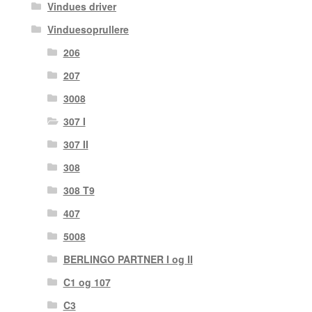
Vindues driver
Vinduesoprullere
206
207
3008
307 I
307 II
308
308 T9
407
5008
BERLINGO PARTNER I og II
C1 og 107
C3