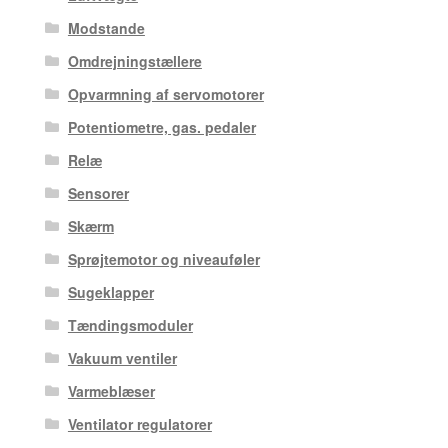
Modstande
Omdrejningstællere
Opvarmning af servomotorer
Potentiometre, gas. pedaler
Relæ
Sensorer
Skærm
Sprøjtemotor og niveauføler
Sugeklapper
Tændingsmoduler
Vakuum ventiler
Varmeblæser
Ventilator regulatorer