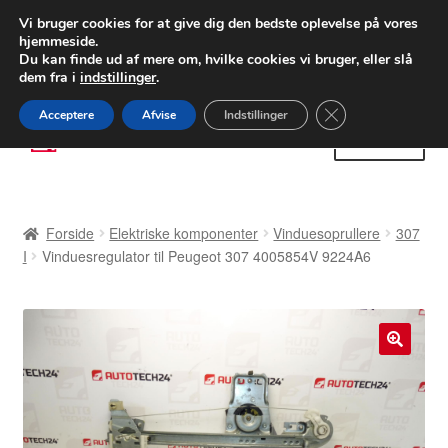
LEVERING fra 55 kr.
Vi bruger cookies for at give dig den bedste oplevelse på vores
hjemmeside.
FEDEX verdensomspændende forsendelse
Du kan finde ud af mere om, hvilke cookies vi bruger, eller slå
dem fra i
indstillinger
.
80 82 72 02
Man-fre 9-16
Close GDPR Cooki
Acceptere
Afvise
Indstillinger
Spring
Spring
Menu
til
til
navigation
indhold
Forside
Forside
Elektriske komponenter
Vinduesoprullere
307
Betalinger
I
Vinduesregulator til Peugeot 307 4005854V 9224A6
Kasse
Klage
🔍
Klageprocedure