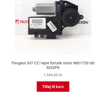
Peugeot 307 CC højre forrude motor 9651735180
9222P6
1.344,00
kr.
Tilføj til kurv