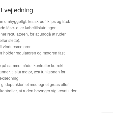
t vejledning
 omhyggeligt: løs skruer, klips og træk
de låse- eller kabeltilslutninger.
sner regulatoren, for at undgå at ruden
ller støtte).
 til vinduesmotoren.
er holder regulatoren og motoren fast i
på samme måde: kontroller korrekt
inner, tilslut motor, test funktionen før
beklædning.
 glidepunkter let med egnet greas eller
kontroller, at ruden bevæger sig jævnt uden