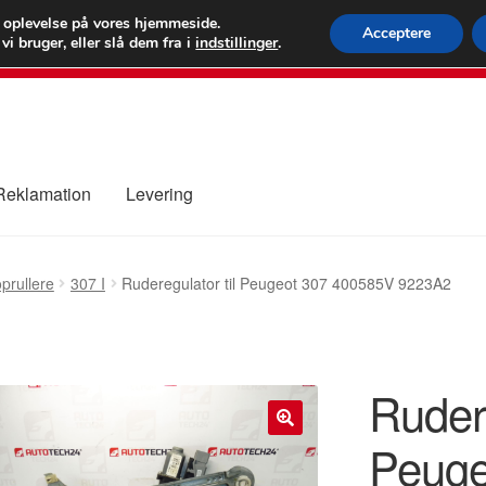
 kr.
FEDEX verdens
e oplevelse på vores hjemmeside.
Acceptere
i bruger, eller slå dem fra i
indstillinger
.
80 82 7
 Reklamation
Levering
ure
Kontakte
Kurv
Levering
Min Konto
Om os
Privatlivspolitik
prullere
307 I
Ruderegulator til Peugeot 307 400585V 9223A2
Rudere
Peuge
🔍