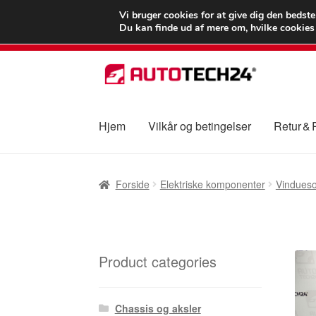
LEVERING fra 55
Vi bruger cookies for at give dig den bedst
Du kan finde ud af mere om, hvilke cookies v
Spring
Spring
til
til
navigation
indhold
Hjem
Vilkår og betingelser
Retur &
Forside
Betalinger
Kasse
Klage
Klageproced
Forside
Elektriske komponenter
Vindueso
Vilkår og betingelser
Product categories
Chassis og aksler