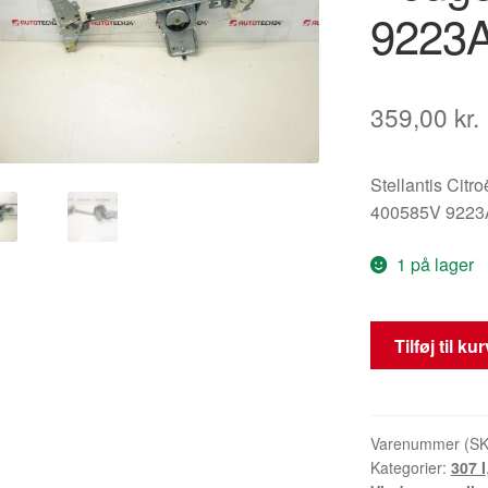
9223
359,00
kr.
Stellantis Citr
400585V 9223
1 på lager
Ruderegulator
Tilføj til ku
til
Peugeot
307
400585V
Varenummer (S
Kategorier:
307 I
9223A2