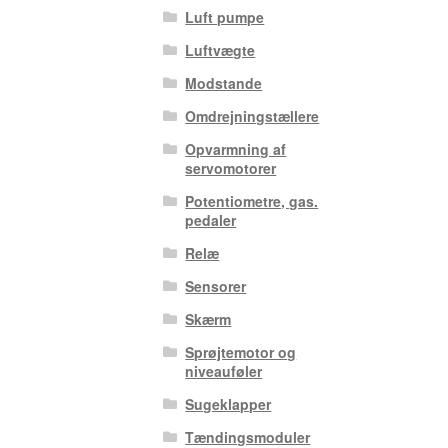
Luft pumpe
Luftvægte
Modstande
Omdrejningstællere
Opvarmning af
servomotorer
Potentiometre, gas.
pedaler
Relæ
Sensorer
Skærm
Sprøjtemotor og
niveauføler
Sugeklapper
Tændingsmoduler