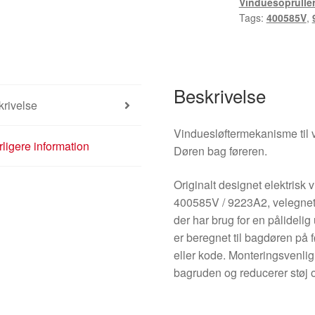
Vinduesoprulle
antal
Tags:
400585V
,
Beskrivelse
rivelse
Vinduesløftermekanisme til
ligere information
Døren bag føreren.
Originalt designet elektris
400585V / 9223A2, velegnet t
der har brug for en pålidelig
er beregnet til bagdøren på 
eller kode. Monteringsvenlig
bagruden og reducerer støj og