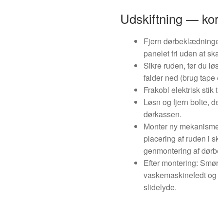
Udskiftning — kor
Fjern dørbeklædningen
panelet fri uden at ska
Sikre ruden, før du lø
falder ned (brug tape e
Frakobl elektrisk stik
Løsn og fjern bolte, d
dørkassen.
Monter ny mekanisme 
placering af ruden i sk
genmontering af dør
Efter montering: Smør
vaskemaskinefedt og 
slidelyde.