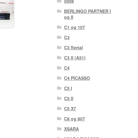
5008
BERLINGO PARTNER I
og II
C1 og 107
C3
C3 flertal
C3 II (A51)
C4
C4 PICASSO
C5 I
C5 II
C5 X7
C8 og 807
XSARA