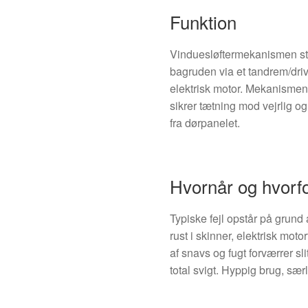
Funktion
Vinduesløftermekanismen s
bagruden via et tandrem/dri
elektrisk motor. Mekanismen 
sikrer tætning mod vejrlig 
fra dørpanelet.
Hvornår og hvorfo
Typiske fejl opstår på grund 
rust i skinner, elektrisk mot
af snavs og fugt forværrer sl
total svigt. Hyppig brug, særli