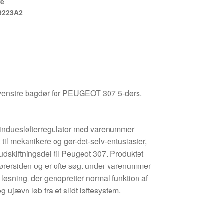
re
9223A2
 venstre bagdør for PEUGEOT 307 5-dørs.
k vinduesløfterregulator med varenummer
il mekanikere og gør-det-selv-entusiaster,
 udskiftningsdel til Peugeot 307. Produktet
førersiden og er ofte søgt under varenummer
 løsning, der genopretter normal funktion af
 ujævn løb fra et slidt løftesystem.