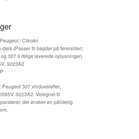
nger
/ Peugeot / Citroën
dørs (Passer til bagdør på førersiden;
og 307 II ifølge leverede oplysninger)
5V, 9223A2
FP
g: Peugeot 307 vinduesløfter,
0585V, 9223A2. Velegnet til
paratører, der ønsker en pålidelig
orm.