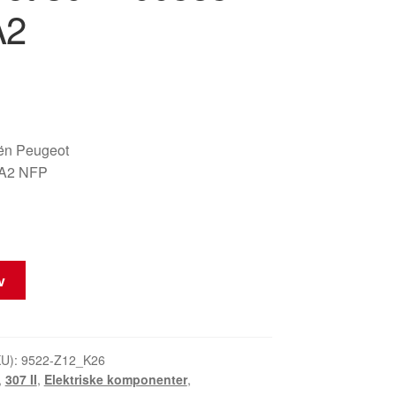
A2
oën Peugeot
A2 NFP
rv
KU):
9522-Z12_K26
,
307 II
,
Elektriske komponenter
,