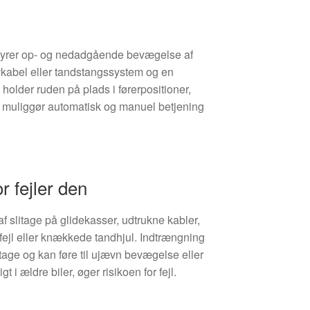
tyrer op- og nedadgående bevægelse af
vkabel eller tandstangssystem og en
holder ruden på plads i førerpositioner,
og muliggør automatisk og manuel betjening
r fejler den
af slitage på glidekasser, udtrukne kabler,
orfejl eller knækkede tandhjul. Indtrængning
itage og kan føre til ujævn bevægelse eller
gt i ældre biler, øger risikoen for fejl.