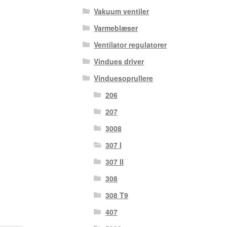
Vakuum ventiler
Varmeblæser
Ventilator regulatorer
Vindues driver
Vinduesoprullere
206
207
3008
307 I
307 II
308
308 T9
407