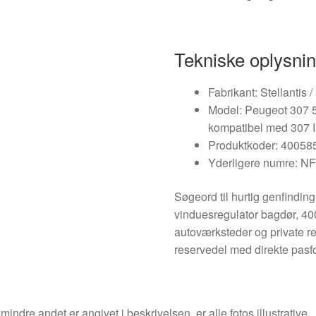
Tekniske oplysni
Fabrikant: Stellantis 
Model: Peugeot 307 5-
kompatibel med 307 I 
Produktkoder: 40058
Yderligere numre: N
Søgeord til hurtig genfindin
vinduesregulator bagdør, 40
autoværksteder og private re
reservedel med direkte pasf
indre andet er angivet i beskrivelsen, er alle fotos illustrative.