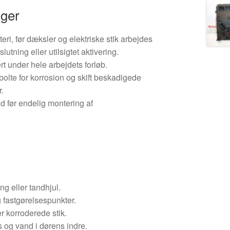
nger
teri, før dæksler og elektriske stik arbejdes
lutning eller utilsigtet aktivering.
rt under hele arbejdets forløb.
bolte for korrosion og skift beskadigede
.
ud før endelig montering af
ng eller tandhjul.
g fastgørelsespunkter.
er korroderede stik.
 og vand i dørens indre.