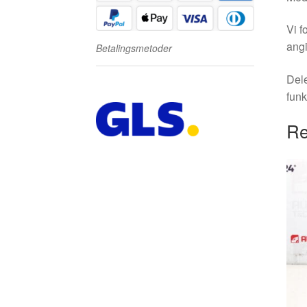
Vi f
angi
Betalingsmetoder
Dele
funk
Re