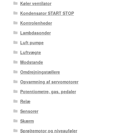
Køler ventilator
Kondensator START STOP
Kontrolenheder
Lambdasonder
Luft pumpe
Luftvægte
Modstande
Omdrejningstællere
Opvarmning af servomotorer
Potentiometre, gas. pedaler
Relæ
Sensorer
Skærm
Sprøjtemotor og niveauføler