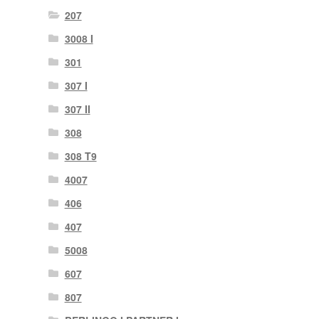
207
3008 I
301
307 I
307 II
308
308 T9
4007
406
407
5008
607
807