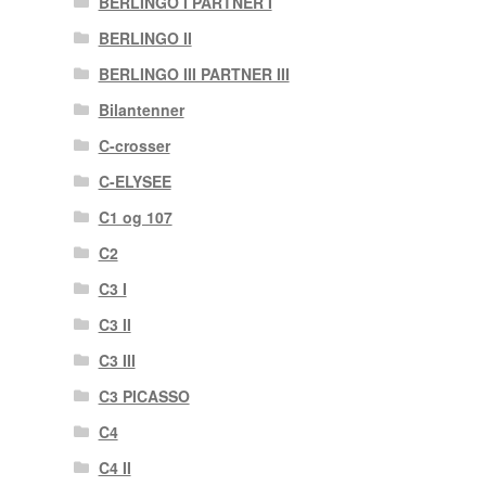
BERLINGO I PARTNER I
BERLINGO II
BERLINGO III PARTNER III
Bilantenner
C-crosser
C-ELYSEE
C1 og 107
C2
C3 I
C3 II
C3 III
C3 PICASSO
C4
C4 II