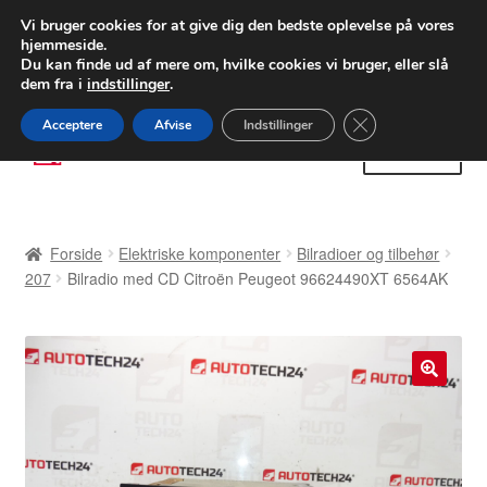
LEVERING fra 55 kr.
Vi bruger cookies for at give dig den bedste oplevelse på vores
hjemmeside.
FEDEX verdensomspændende forsendelse
Du kan finde ud af mere om, hvilke cookies vi bruger, eller slå
dem fra i
indstillinger
.
80 82 72 02
Man-fre 9-16
Close GDPR Cooki
Acceptere
Afvise
Indstillinger
Spring
Spring
Menu
til
til
navigation
indhold
Forside
Forside
Elektriske komponenter
Bilradioer og tilbehør
Betalinger
207
Bilradio med CD Citroën Peugeot 96624490XT 6564AK
Kasse
Klage
🔍
Klageprocedure