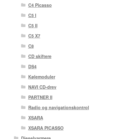
C4 Picasso
C5 I
C5 II
C5 X7
C8
CD skiftere
DS4
Kølemoduler
NAVI CD-drev
PARTNER II
Radio og navigationskontrol
XSARA
XSARA PICASSO
Dieselvarmere