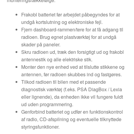
monteringsrækkefølge:
Frakobl batteriet før arbejdet påbegyndes for at
undgå kortslutning og elektroniske fejl.
Fjern dashboard-rammen/tere for at få adgang til
radioen. Brug egnet plastværktøj for at undgå
skader på paneler.
Skru radioen ud, træk den forsigtigt ud og frakobl
antennestik og alle elektriske stik.
Monter den nye enhed ved at tilslutte stikkene og
antennen, før radioen skubbes ind og fastgøres.
Tilkod radioen til bilen med et passende
diagnostisk værktøj (f.eks. PSA DiagBox / Lexia
eller lignende), da enheden ikke vil fungere fuldt
ud uden programmering.
Genforbind batteriet og udfør en funktionskontrol
af radio, CD-afspilning og eventuelle tilknyttede
styringsfunktioner.