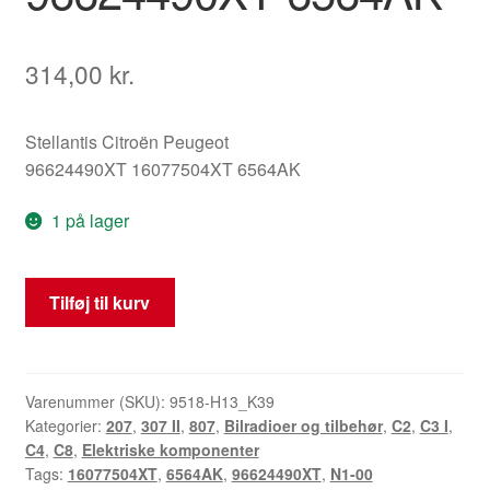
314,00
kr.
Stellantis Citroën Peugeot
96624490XT 16077504XT 6564AK
1 på lager
Bilradio
Tilføj til kurv
med
CD
Citroën
Peugeot
Varenummer (SKU):
9518-H13_K39
Kategorier:
207
,
307 II
,
807
,
Bilradioer og tilbehør
,
C2
,
C3 I
,
96624490XT
C4
,
C8
,
Elektriske komponenter
6564AK
Tags:
16077504XT
,
6564AK
,
96624490XT
,
N1-00
antal