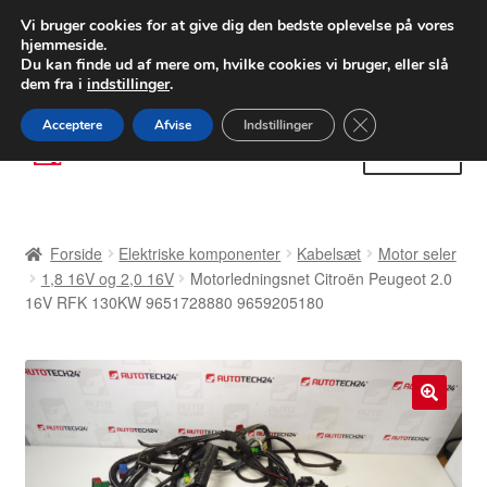
LEVERING fra 55 kr.
Vi bruger cookies for at give dig den bedste oplevelse på vores
hjemmeside.
FEDEX verdensomspændende forsendelse
Du kan finde ud af mere om, hvilke cookies vi bruger, eller slå
dem fra i
indstillinger
.
80 82 72 02
Man-fre 9-16
Close GDPR Cooki
Acceptere
Afvise
Indstillinger
Spring
Spring
Menu
til
til
navigation
indhold
Forside
Forside
Elektriske komponenter
Kabelsæt
Motor seler
Betalinger
1,8 16V og 2,0 16V
Motorledningsnet Citroën Peugeot 2.0
16V RFK 130KW 9651728880 9659205180
Kasse
Klage
🔍
Klageprocedure