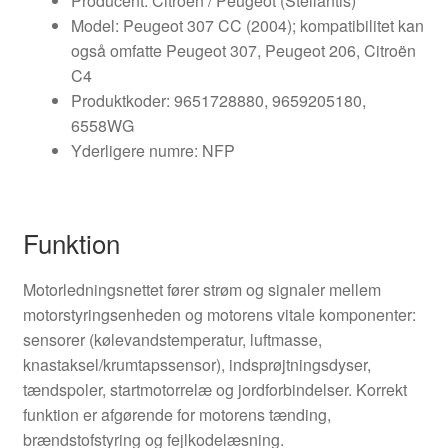
Producent: Citroën / Peugeot (Stellantis)
Model: Peugeot 307 CC (2004); kompatibilitet kan
også omfatte Peugeot 307, Peugeot 206, Citroën
C4
Produktkoder: 9651728880, 9659205180,
6558WG
Yderligere numre: NFP
Funktion
Motorledningsnettet fører strøm og signaler mellem
motorstyringsenheden og motorens vitale komponenter:
sensorer (kølevandstemperatur, luftmasse,
knastaksel/krumtapssensor), indsprøjtningsdyser,
tændspoler, startmotorrelæ og jordforbindelser. Korrekt
funktion er afgørende for motorens tænding,
brændstofstyring og fejlkodelæsning.