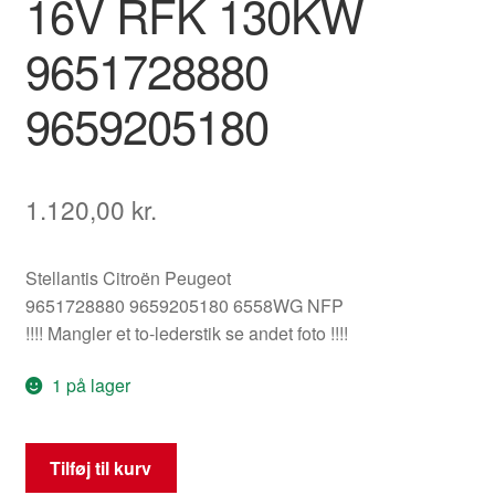
16V RFK 130KW
9651728880
9659205180
1.120,00
kr.
Stellantis Citroën Peugeot
9651728880 9659205180 6558WG NFP
!!!! Mangler et to-lederstik se andet foto !!!!
1 på lager
Motorledningsnet
Tilføj til kurv
Citroën