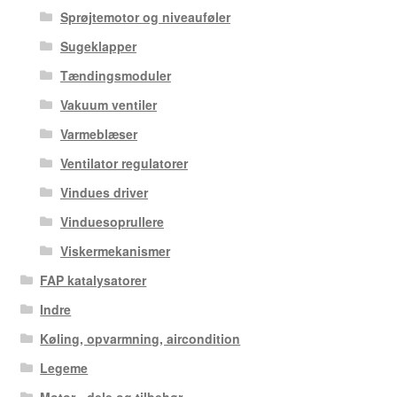
Sprøjtemotor og niveauføler
Sugeklapper
Tændingsmoduler
Vakuum ventiler
Varmeblæser
Ventilator regulatorer
Vindues driver
Vinduesoprullere
Viskermekanismer
FAP katalysatorer
Indre
Køling, opvarmning, aircondition
Legeme