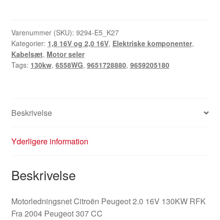
Peugeot
2.0
16V
Varenummer (SKU):
9294-E5_K27
Kategorier:
1,8 16V og 2,0 16V
,
Elektriske komponenter
,
RFK
Kabelsæt
,
Motor seler
130KW
Tags:
130kw
,
6558WG
,
9651728880
,
9659205180
9651728880
9659205180
antal
Beskrivelse
Yderligere information
Beskrivelse
Motorledningsnet Citroën Peugeot 2.0 16V 130KW RFK
Fra 2004 Peugeot 307 CC