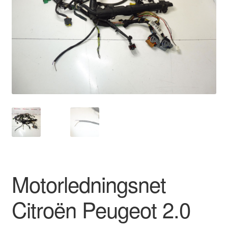
Kontakte
Kurv
Levering
Min Konto
Om os
Privatlivspolitik
Vilkår og betingelser
Motorledningsnet
Citroën Peugeot 2.0