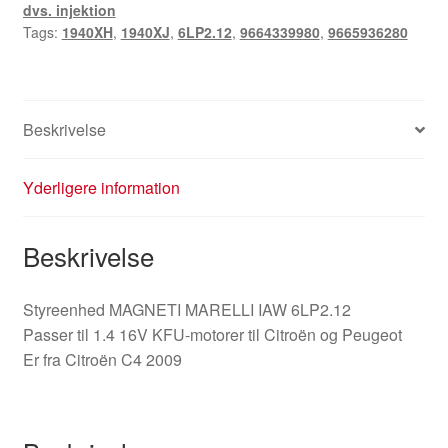
dvs. injektion
Tags:
1940XH
,
1940XJ
,
6LP2.12
,
9664339980
,
9665936280
Beskrivelse
Yderligere information
Beskrivelse
Styreenhed MAGNETI MARELLI IAW 6LP2.12
Passer til 1.4 16V KFU-motorer til Citroën og Peugeot
Er fra Citroën C4 2009