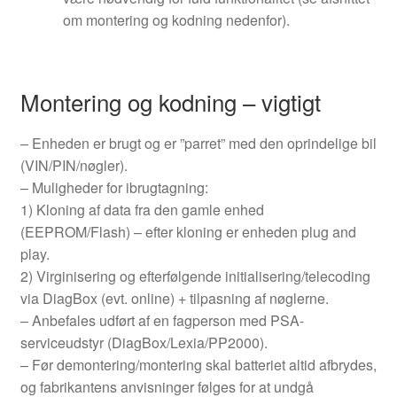
om montering og kodning nedenfor).
Montering og kodning – vigtigt
– Enheden er brugt og er ”parret” med den oprindelige bil
(VIN/PIN/nøgler).
– Muligheder for ibrugtagning:
1) Kloning af data fra den gamle enhed
(EEPROM/Flash) – efter kloning er enheden plug and
play.
2) Virginisering og efterfølgende initialisering/telecoding
via DiagBox (evt. online) + tilpasning af nøglerne.
– Anbefales udført af en fagperson med PSA-
serviceudstyr (DiagBox/Lexia/PP2000).
– Før demontering/montering skal batteriet altid afbrydes,
og fabrikantens anvisninger følges for at undgå