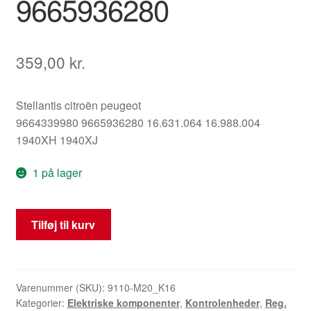
9665936280
359,00
kr.
Stellantis citroën peugeot
9664339980 9665936280 16.631.064 16.988.004
1940XH 1940XJ
1 på lager
Styreenhed
Tilføj til kurv
IAW
6LP2.12
9664339980
9665936280
Varenummer (SKU):
9110-M20_K16
Kategorier:
Elektriske komponenter
,
Kontrolenheder
,
Reg.
antal