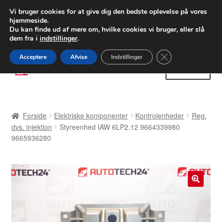
LEVERING fra 55 kr.
Vi bruger cookies for at give dig den bedste oplevelse på vores
hjemmeside.
FEDEX verdensomspændende forsendelse
Du kan finde ud af mere om, hvilke cookies vi bruger, eller slå
dem fra i
indstillinger
.
80 82 72 02
Man-fre 9-16
Close GDPR Cooki
Acceptere
Afvise
Indstillinger
Spring
Spring
Menu
til
til
navigation
indhold
Forside
Forside
Elektriske komponenter
Kontrolenheder
Reg.
Betalinger
dvs. injektion
Styreenhed IAW 6LP2.12 9664339980
9665936280
Kasse
Klage
🔍
Klageprocedure