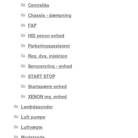
Centrallås
Chassis - dæmpning
FAP
HID xenon enhed
Parkeringsassistent
Reg. dvs. injektion
Servostyring - enhed
START STOP
Startspærre enhed
XENON reg. enhed
Lambdasonder
Luft pumpe
Luftvægte
Modstande