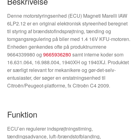
Beskrivelse
Denne motorstyringsenhed (ECU) Magneti Marelli IAW
6LP2.12 er en original elektronisk styreenhed beregnet
til styring af brændstofindsprøjtning, tænding og
tomgangsregulering på biler med 1.4 16V KFU-motoren.
Enheden genkendes ofte på produktnumrene
9664339980 og
9665936280
samt interne koder som
16.631.064, 16.988.004, 1940XH og 1940XJ. Produktet
er særligt relevant for mekanikere og gør-det-selv-
entusiaster, der søger en erstatningsenhed til
Citroën/Peugeot-platforme, fx Citroën C4 2009.
Funktion
ECU’en regulerer indsprøjtningstiming,
tændingsadvance, luft-/brændstofblanding,