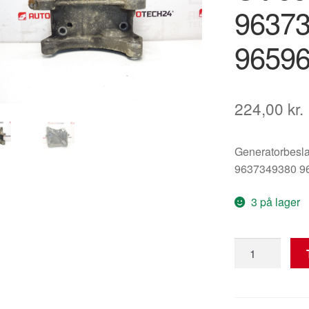
9637
9659
224,00
kr.
Generatorbesla
9637349380 9
3 på lager
Generatorbesl
Citroën
Peugeot
9637349380