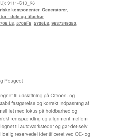
KU):
9111-G13_K6
triske komponenter
,
Generatorer
,
tor - dele og tilbehør
706.L8
,
5706F8
,
5706L8
,
9637349380
,
 og Peugeot
egnet til udskiftning på Citroën- og
tabil fastgørelse og korrekt indpasning af
emstillet med fokus på holdbarhed og
korrekt remspænding og alignment mellem
legnet til autoværksteder og gør-det-selv
idelig reservedel identificeret ved OE- og