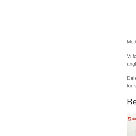
Medm
Vi f
angi
Dele
funk
Re