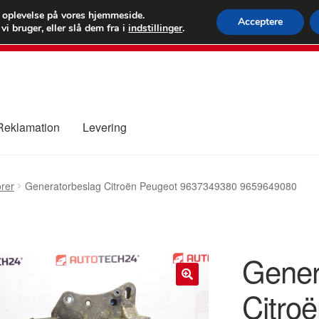
 kr.
FEDEX verdens
e oplevelse på vores hjemmeside.
Acceptere
i bruger, eller slå dem fra i
indstillinger
.
80 82 7
 Reklamation
Levering
ure
Kontakte
Kurv
Levering
Min Konto
Om os
Privatlivspolitik
rer
Generatorbeslag Citroën Peugeot 9637349380 9659649080
Gener
Citro
🔍