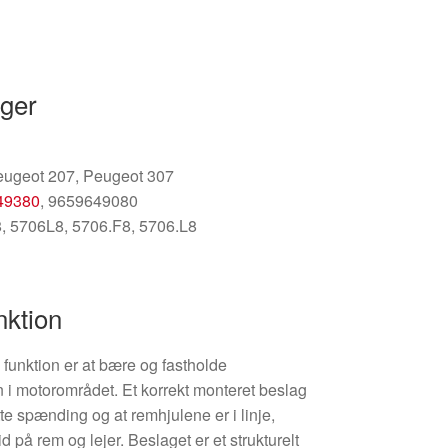
nger
eugeot 207, Peugeot 307
49380
, 9659649080
, 5706L8, 5706.F8, 5706.L8
nktion
funktion er at bære og fastholde
on i motorområdet. Et korrekt monteret beslag
te spænding og at remhjulene er i linje,
d på rem og lejer. Beslaget er et strukturelt