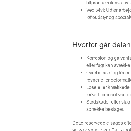
bilproducentens anvi
Ved tvivl: Udfør arb
løfteudstyr og special
Hvorfor går delen 
Korrosion og galvanis
eller fugt kan svække
Overbelastning fra en 
revner eller deformati
Løse eller knækkede bo
forkert moment ved m
Stødskader eller sla
sprække beslaget.
Dette reservedele søges ofte
9659649080, 5706F8, 5706L8