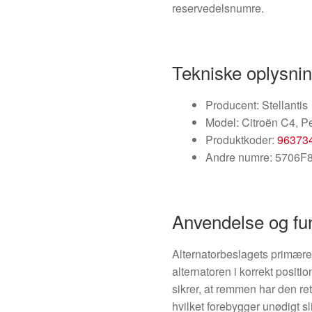
reservedelsnumre.
Tekniske oplysni
Producent: Stellantis
Model: Citroën C4, P
Produktkoder:
96373
Andre numre: 5706F8
Anvendelse og fu
Alternatorbeslagets primære 
alternatoren i korrekt positi
sikrer, at remmen har den ret
hvilket forebygger unødigt sli