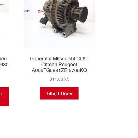
oën
Generator Mitsubishi CL8+
9680
Citroën Peugeot
A005TG0881ZE 5705KQ
314,00
kr.
n
Tilføj til kurv
t