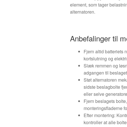
element, som tager belastnin
alternatoren.
Anbefalinger til m
Fjern altid batteriets
kortslutning og elektr
Slæk remmen og løsne
adgangen til beslaget
Støt alternatoren meka
sidste beslagbolte fj
eller selve generator
Fjern beslagets bolte,
monteringsfladerne fo
Efter montering: Kont
kontroller at alle bolt