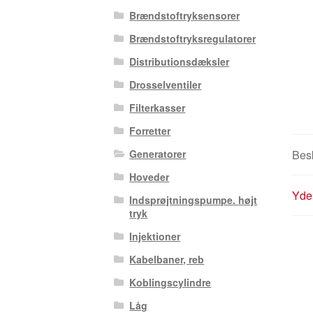
Brændstoftryksensorer
Brændstoftryksregulatorer
Distributionsdæksler
Drosselventiler
Filterkasser
Forretter
Generatorer
Besk
Hoveder
Yder
Indsprøjtningspumpe. højt
tryk
Injektioner
Kabelbaner, reb
Koblingscylindre
Låg