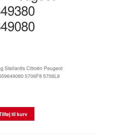
349380
649080
g Stellantis Citroën Peugeot
659649080 5706F8 5706L8
ag
Tilføj til kurv