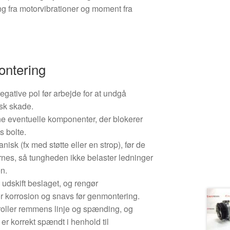
g fra motorvibrationer og moment fra
ontering
 negative pol før arbejde for at undgå
isk skade.
 eventuelle komponenter, der blokerer
s bolte.
nisk (fx med støtte eller en strop), før de
ernes, så tungheden ikke belaster ledninger
en.
 udskift beslaget, og rengør
r korrosion og snavs før genmontering.
roller remmens linje og spænding, og
e er korrekt spændt i henhold til