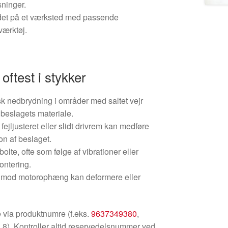
sninger.
ejdet på et værksted med passende
værktøj.
oftest i stykker
k nedbrydning i områder med saltet vejr
 beslagets materiale.
fejljusteret eller slidt drivrem kan medføre
on af beslaget.
lte, ofte som følge af vibrationer eller
ontering.
g mod motorophæng kan deformere eller
 via produktnumre (f.eks.
9637349380
,
). Kontroller altid reservedelsnummer ved