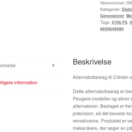
9659649080
Varenummer (S
Kategorier:
Elek
antal
Generatorer
,
Mo
Tags:
5706.F8
,
5
9659649080
Beskrivelse
rivelse
Alternatorbeslag til Citroën
ligere information
Dette alternatorbeslag er ber
Peugeot-modeller og sikrer s
alternatoren. Beslaget er fr
præcision, så det bevarer 
remskiverne. Produktet er ve
mekanikere, der søger en pål