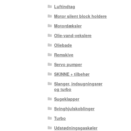
Luftindtag
Motor silent block holdere
Motordæksler
Olie-vand-vekslere
Oliebade
Remskive
Servo pumper
SKINNE + tilbehør
Slanger, indsugningsrør
og turbo
Sugeklapper
Svinghjulskoblinger
Turbo
Udstødningsgaskøler