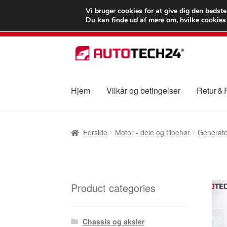
LEVERING fra 55
Vi bruger cookies for at give dig den bedst
Du kan finde ud af mere om, hvilke cookies v
Spring
Spring
til
til
navigation
indhold
Hjem
Vilkår og betingelser
Retur &
Forside
Betalinger
Kasse
Klage
Klageproced
Forside
Motor - dele og tilbehør
Generato
Vilkår og betingelser
Product categories
Chassis og aksler