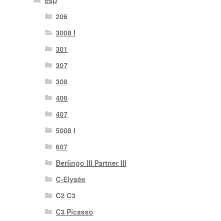
esp
206
3008 I
301
307
308
406
407
5008 I
607
Berlingo III Partner III
C-Elysée
C2 C3
C3 Picasso