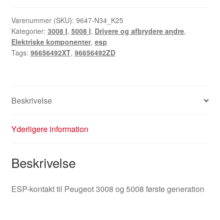
til
Peugeot
Varenummer (SKU):
9647-N34_K25
Kategorier:
3008 I
,
5008 I
,
Drivere og afbrydere andre
,
3008
Elektriske komponenter
,
esp
5008
Tags:
96656492XT
,
96656492ZD
96656492XT
96656492ZD
antal
Beskrivelse
Yderligere information
Beskrivelse
ESP-kontakt til Peugeot 3008 og 5008 første generation