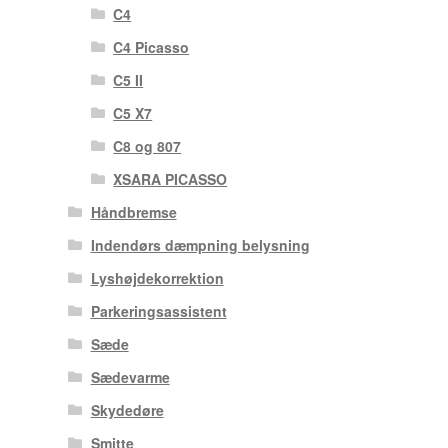
C4
C4 Picasso
C5 II
C5 X7
C8 og 807
XSARA PICASSO
Håndbremse
Indendørs dæmpning belysning
Lyshøjdekorrektion
Parkeringsassistent
Sæde
Sædevarme
Skydedøre
Smitte