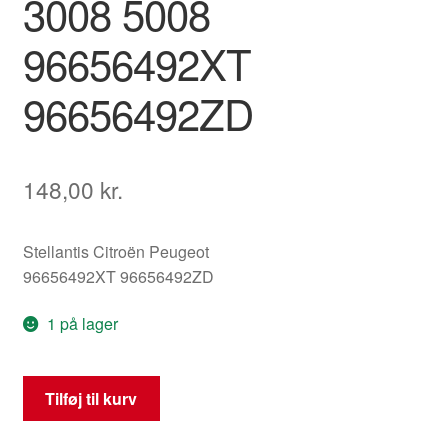
3008 5008
96656492XT
96656492ZD
148,00
kr.
Stellantis Citroën Peugeot
96656492XT 96656492ZD
1 på lager
Kontaktblok
Tilføj til kurv
(ESP-
betjening)