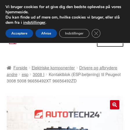
LEVERING fra 55 kr.
Vi bruger cookies for at give dig den bedste oplevelse på vores
hjemmeside.
FEDEX verdensomspændende forsendelse
Du kan finde ud af mere om, hvilke cookies vi bruger, eller slå
dem fra i
indstillinger
.
80 82 72 02
Man-fre 9-16
Close GDPR Cooki
Acceptere
Afvise
Indstillinger
Spring
Spring
Menu
til
til
navigation
indhold
Forside
Forside
Elektriske komponenter
Drivere og afbrydere
Betalinger
andre
esp
3008 I
Kontaktblok (ESP-betjening) til Peugeot
3008 5008 96656492XT 96656492ZD
Kasse
Klage
🔍
Klageprocedure