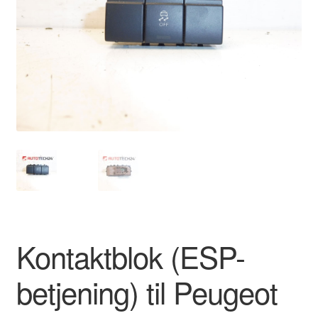
Kontakte
Kurv
Levering
Min Konto
Om os
Privatlivspolitik
Vilkår og betingelser
Kontaktblok (ESP-
betjening) til Peugeot