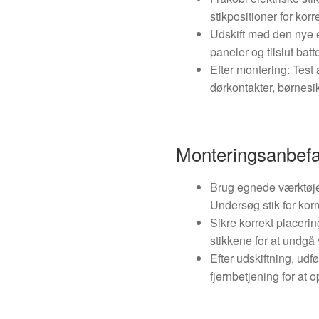
stikpositioner for kor
Udskift med den nye e
paneler og tilslut batt
Efter montering: Test 
dørkontakter, børnesikr
Monteringsanbefa
Brug egnede værktøjer
Undersøg stik for kor
Sikre korrekt placerin
stikkene for at undgå 
Efter udskiftning, udf
fjernbetjening for at o