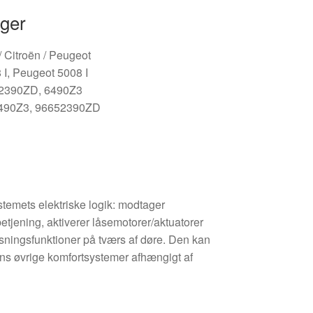
nger
/ Citroën / Peugeot
I, Peugeot 5008 I
2390ZD, 6490Z3
490Z3, 96652390ZD
temets elektriske logik: modtager
tjening, aktiverer låsemotorer/aktuatorer
sningsfunktioner på tværs af døre. Den kan
s øvrige komfortsystemer afhængigt af