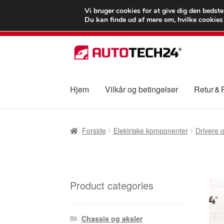
LEVERING fra 55
Vi bruger cookies for at give dig den bedst
Du kan finde ud af mere om, hvilke cookies v
Spring
Spring
til
til
navigation
indhold
Hjem
Vilkår og betingelser
Retur &
Forside
Betalinger
Kasse
Klage
Klageproced
Forside
Elektriske komponenter
Drivere 
Vilkår og betingelser
Product categories
Chassis og aksler