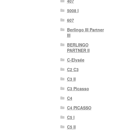
407
5008 I
607
Berlingo III Partner
III
BERLINGO
PARTNER II
C-Elysée
C2 C3
C3 II
C3 Picasso
C4
C4 PICASSO
C5 I
C5 II