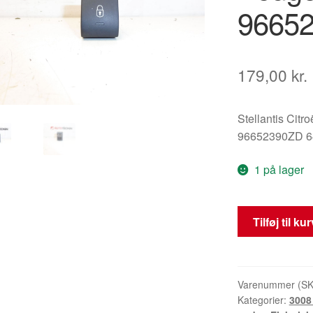
9665
179,00
kr.
Stellantis Citr
96652390ZD 6
1 på lager
Centrallåsstyri
Tilføj til ku
til
Peugeot
3008
og
Varenummer (S
Kategorier:
3008 
5008