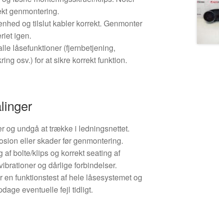
rekt genmontering.
nhed og tilslut kabler korrekt. Genmonter
eriet igen.
alle låsefunktioner (fjernbetjening,
ing osv.) for at sikre korrekt funktion.
linger
 og undgå at trække i ledningsnettet.
rosion eller skader før genmontering.
g af bolte/klips og korrekt seating af
vibrationer og dårlige forbindelser.
ør en funktionstest af hele låsesystemet og
pdage eventuelle fejl tidligt.