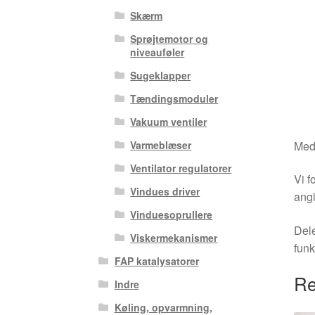
Skærm
Sprøjtemotor og
niveauføler
Sugeklapper
Tændingsmoduler
Vakuum ventiler
Medm
Varmeblæser
Ventilator regulatorer
Vi f
Vindues driver
angi
Vinduesoprullere
Dele
Viskermekanismer
funk
FAP katalysatorer
Re
Indre
Køling, opvarmning,