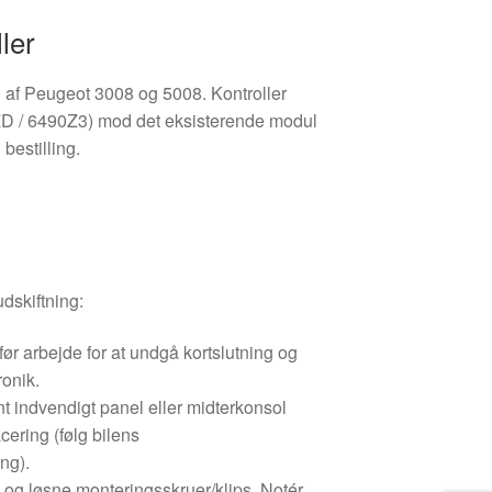
ler
on af Peugeot 3008 og 5008. Kontroller
D / 6490Z3) mod det eksisterende modul
 bestilling.
dskiftning:
 før arbejde for at undgå kortslutning og
ronik.
t indvendigt panel eller midterkonsol
ering (følg bilens
ng).
k og løsne monteringsskruer/klips. Notér