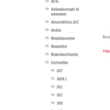
AFIL
Airbagkontakt til
passager
Aircondition A/C
Andet
Besk
Bagglasvarme
Bagsiden
Yder
Brændstoftanke
Centrallås
207
3008 I
301
307
308