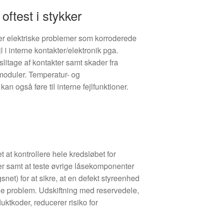
oftest i stykker
l er elektriske problemer som korroderede
jl i interne kontakter/elektronik pga.
litage af kontakter samt skader fra
oduler. Temperatur- og
kan også føre til interne fejlfunktioner.
 at kontrollere hele kredsløbet for
er samt at teste øvrige låsekomponenter
gsnet) for at sikre, at en defekt styreenhed
de problem. Udskiftning med reservedele,
ktkoder, reducerer risiko for