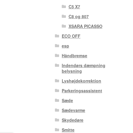
C5 X7
C8 og 807
XSARA PICASSO
ECO OFF
esp
Håndbremse
Indendørs dæmpning
belysning
Lyshøjdekorrektion
Parkeringsassistent
Sæde
Sædevarme
Skydedøre
Smitte