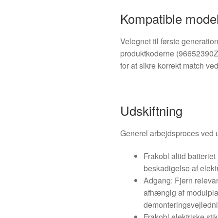
Kompatible model
Velegnet til første generati
produktkoderne (96652390Z
for at sikre korrekt match ved
Udskiftning
Generel arbejdsproces ved u
Frakobl altid batteriet
beskadigelse af elekt
Adgang: Fjern relevan
afhængig af modulplac
demonteringsvejledni
Frakobl elektriske sti