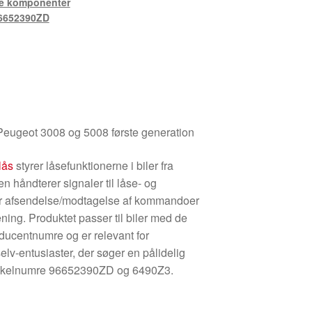
ke komponenter
6652390ZD
 Peugeot 3008 og 5008 første generation
lås
styrer låsefunktionerne i biler fra
n håndterer signaler til låse- og
er afsendelse/modtagelse af kommandoer
ening. Produktet passer til biler med de
ducentnumre og er relevant for
lv-entusiaster, der søger en pålidelig
rtikelnumre 96652390ZD og 6490Z3.