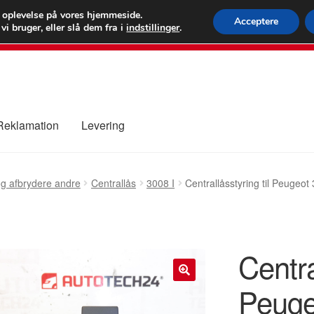
 kr.
FEDEX verdens
e oplevelse på vores hjemmeside.
Acceptere
i bruger, eller slå dem fra i
indstillinger
.
80 82 7
 Reklamation
Levering
ure
Kontakte
Kurv
Levering
Min Konto
Om os
Privatlivspolitik
og afbrydere andre
Centrallås
3008 I
Centrallåsstyring til Peug
Centra
Peuge
🔍