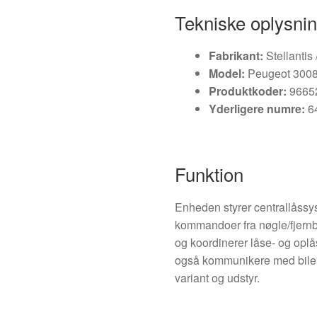
Tekniske oplysni
Fabrikant:
Stellantis 
Model:
Peugeot 3008 
Produktkoder:
9665
Yderligere numre:
6
Funktion
Enheden styrer centrallåssys
kommandoer fra nøgle/fjernbe
og koordinerer låse- og oplå
også kommunikere med bilen
variant og udstyr.