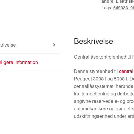
andre
,
Elektris
96652390ZD
Tags:
6490Z3
,
9
6490Z3
antal
Beskrivelse
rivelse
Centrallåsekontrolenhed til
ligere information
Denne styreenhed til
central
Peugeot 3008 I og 5008 I. De
centrallåssystemet, herund
fra fjernbetjening og dørbetj
angivne reservedele- og pro
automekanikere og gør-det-se
udskiftningsenhed under a