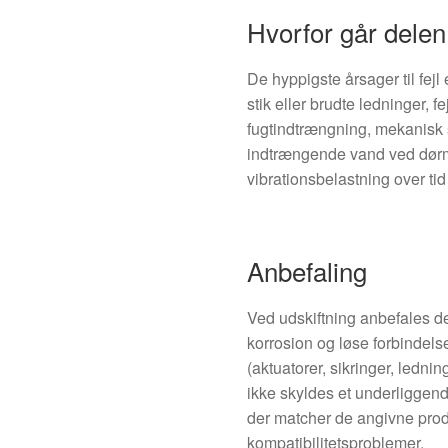
Hvorfor går delen 
De hyppigste årsager til fej
stik eller brudte ledninger, fe
fugtindtrængning, mekanisk s
indtrængende vand ved dørm
vibrationsbelastning over tid 
Anbefaling
Ved udskiftning anbefales det
korrosion og løse forbindels
(aktuatorer, sikringer, lednin
ikke skyldes et underliggen
der matcher de angivne produ
kompatibilitetsproblemer.