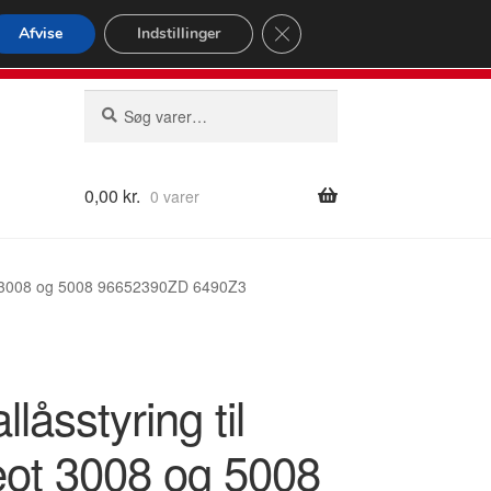
omspændende forsendelse
Close GDPR Cookie Banner
Afvise
Indstillinger
2 02
Man-fre 9-16
Søg
Søg
efter:
0,00
kr.
0 varer
eot 3008 og 5008 96652390ZD 6490Z3
llåsstyring til
ot 3008 og 5008