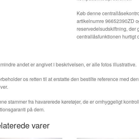
Køb denne centrallåsekontro
artikelnumre 96652390ZD og
reservedelsudskiftning, der 
centrallåsfunktionen hurtigt o
indre andet er angivet i beskrivelsen, er alle fotos illustrative.
orbeholder os retten til at erstatte den bestilte reference med 
ver.
ne stammer fra havarerede køretøjer, de er omhyggeligt kontrol
tionsgaranti på dem.
laterede varer