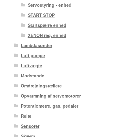
Servostyring - enhed
START STOP
Startspærre enhed
XENON reg. enhed
Lambdasonder
Luft pumpe
Luftvægte
Modstande
Omdrejningstællere
Opvarmning af servomotorer
Potentiometre, gas. pedaler
Relæ
Sensorer
Skærm