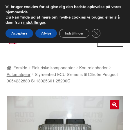
LEVERING fra 55 kr.
Vi bruger cookies for at give dig den bedste oplevelse på vores
hjemmeside.
FEDEX verdensomspændende forsendelse
Du kan finde ud af mere om, hvilke cookies vi bruger, eller slå
dem fra i
indstillinger
.
80 82 72 02
Man-fre 9-16
Close GDPR Cooki
Acceptere
Afvise
Indstillinger
Spring
Spring
Menu
til
til
navigation
indhold
Forside
Forside
Elektriske komponenter
Kontrolenheder
Betalinger
Automatgear
Styreenhed ECU Siemens til Citroën Peugeot
9654232880 S118025601 25290C
Kasse
Klage
🔍
Klageprocedure