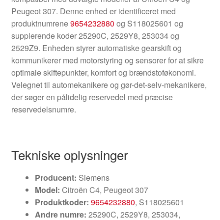
Peugeot 307. Denne enhed er identificeret med
produktnumrene
9654232880
og S118025601 og
supplerende koder 25290C, 2529Y8, 253034 og
2529Z9. Enheden styrer automatiske gearskift og
kommunikerer med motorstyring og sensorer for at sikre
optimale skiftepunkter, komfort og brændstoføkonomi.
Velegnet til automekanikere og gør-det-selv-mekanikere,
der søger en pålidelig reservedel med præcise
reservedelsnumre.
Tekniske oplysninger
Producent:
Siemens
Model:
Citroën C4, Peugeot 307
Produktkoder:
9654232880
, S118025601
Andre numre:
25290C, 2529Y8, 253034,