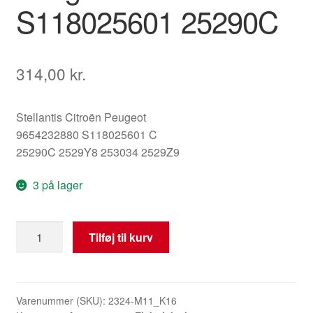
S118025601 25290C
314,00
kr.
Stellantis Citroën Peugeot
9654232880 S118025601 C
25290C 2529Y8 253034 2529Z9
3 på lager
Styreenhed
Tilføj til kurv
ECU
Siemens
til
Citroën
Varenummer (SKU):
2324-M11_K16