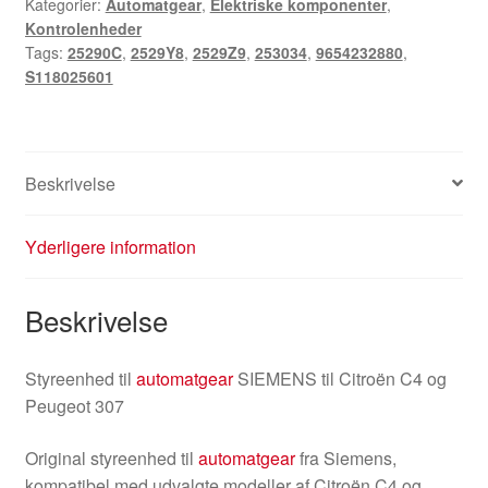
Kategorier:
Automatgear
,
Elektriske komponenter
,
Peugeot
Kontrolenheder
9654232880
Tags:
25290C
,
2529Y8
,
2529Z9
,
253034
,
9654232880
,
S118025601
S118025601
25290C
antal
Beskrivelse
Yderligere information
Beskrivelse
Styreenhed til
automatgear
SIEMENS til Citroën C4 og
Peugeot 307
Original styreenhed til
automatgear
fra Siemens,
kompatibel med udvalgte modeller af Citroën C4 og