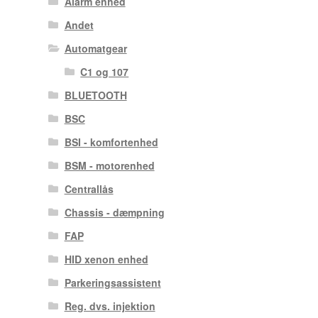
Alarm enhed
Andet
Automatgear
C1 og 107
BLUETOOTH
BSC
BSI - komfortenhed
BSM - motorenhed
Centrallås
Chassis - dæmpning
FAP
HID xenon enhed
Parkeringsassistent
Reg. dvs. injektion