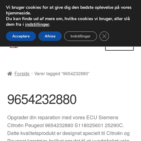
LEVERING fra 55 kr.
Vi bruger cookies for at give dig den bedste oplevelse på vores
hjemmeside.
FEDEX verdensomspændende forsendelse
Du kan finde ud af mere om, hvilke cookies vi bruger, eller slå
dem fra i
indstillinger
.
80 82 72 02
Man-fre 9-16
Close GDPR Cooki
Acceptere
Afvise
Indstillinger
Spring
Spring
Menu
til
til
navigation
indhold
Forside
Forside
Varer tagged “9654232880”
Betalinger
9654232880
Kasse
Klage
Opgrader din reparation med vores ECU Siemens
Citroën Peugeot 9654232880 S118025601 25290C.
Klageprocedure
Dette kvalitetsprodukt er designet specielt til Citroën og
Peugeot køretøjer, hvilket gør det til et uundgåeligt valg