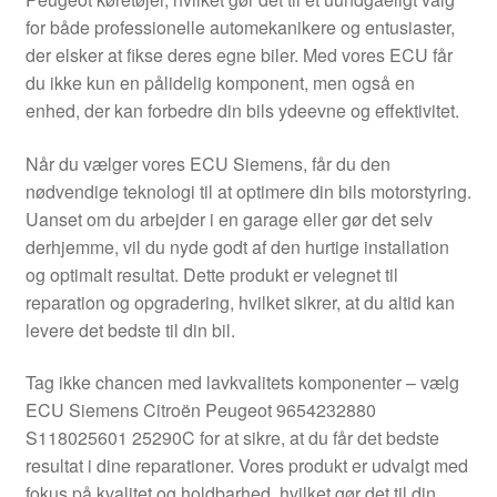
Kontakte
for både professionelle automekanikere og entusiaster,
der elsker at fikse deres egne biler. Med vores ECU får
Kurv
du ikke kun en pålidelig komponent, men også en
enhed, der kan forbedre din bils ydeevne og effektivitet.
Levering
Når du vælger vores ECU Siemens, får du den
Min Konto
nødvendige teknologi til at optimere din bils motorstyring.
Uanset om du arbejder i en garage eller gør det selv
derhjemme, vil du nyde godt af den hurtige installation
Om os
og optimalt resultat. Dette produkt er velegnet til
reparation og opgradering, hvilket sikrer, at du altid kan
Privatlivspolitik
levere det bedste til din bil.
Vilkår og betingelser
Tag ikke chancen med lavkvalitets komponenter – vælg
ECU Siemens Citroën Peugeot 9654232880
S118025601 25290C for at sikre, at du får det bedste
resultat i dine reparationer. Vores produkt er udvalgt med
fokus på kvalitet og holdbarhed, hvilket gør det til din