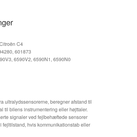
nger
Citroën C4
94280, 601873
590V3, 6590V2, 6590N1, 6590N0
a ultralydssensorerne, beregner afstand til
 til bilens instrumentering eller højttaler.
erte signaler ved fejlbehæftede sensorer
fejltilstand, hvis kommunikationstab eller