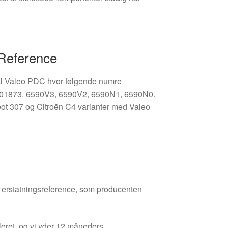
 Reference
inal Valeo PDC hvor følgende numre
01873, 6590V3, 6590V2, 6590N1, 6590N0.
t 307 og Citroën C4 varianter med Valeo
den erstatningsreference, som producenten
leret, og vi yder 12 måneders