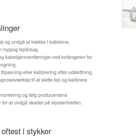
linger
j og undgå at trække i kablerne;
n hyppig fejlårsag.
 og kabelgennemføringer ved kofangeren for
ængning.
ilpasning eller kalibrering efter udskiftning,
noseværktøj til at slette fejl og kalibrere
demontering og følg producentens
 for at undgå skader på styreenheden.
oftest i stykker