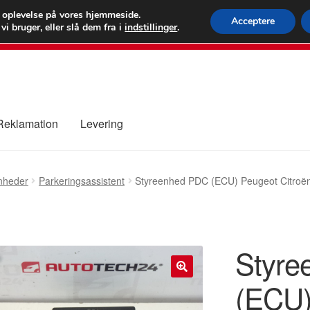
 kr.
FEDEX verdens
e oplevelse på vores hjemmeside.
Acceptere
i bruger, eller slå dem fra i
indstillinger
.
80 82 7
 Reklamation
Levering
ure
Kontakte
Kurv
Levering
Min Konto
Om os
Privatlivspolitik
nheder
Parkeringsassistent
Styreenhed PDC (ECU) Peugeot Citro
Styre
(ECU)
🔍