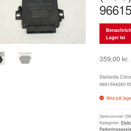
96615
Benachrich
Lager ist
359,00
kr.
Stellantis Citr
9661594280 6
Ikke på lag
Varenummer (S
Kategorier:
Elek
Parkeringsassis