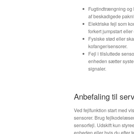
Fugtindtrængning og ko
af beskadigede paknin
Elektriske fejl som ko
forkert jumpstart eller
Fysiske stød eller ska
kofanger/sensorer.
Fejl i tilsluttede sen
enheden sætter syste
signaler.
Anbefaling til ser
Ved fejlfunktion start med vi
sensorer. Brug fejlkodelæser 
sensorfejl. Udskift kun styre
enheden eller hvis du efter t