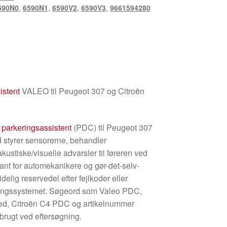
590N0
,
6590N1
,
6590V2
,
6590V3
,
9661594280
istent
VALEO til Peugeot 307 og Citroën
l
parkeringsassistent
(PDC) til Peugeot 307
 styrer sensorerne, behandler
kustiske/visuelle advarsler til føreren ved
vant for automekanikere og gør-det-selv-
delig reservedel efter fejlkoder eller
ringssystemet. Søgeord som Valeo PDC,
ed, Citroën C4 PDC og artikelnummer
rugt ved eftersøgning.