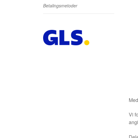
Betalingsmetoder
Medm
Vi f
angi
Dele