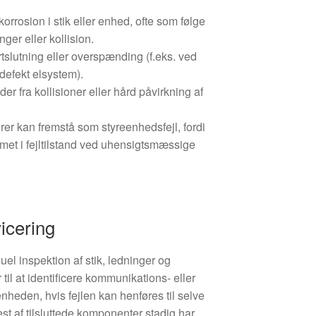
rrosion i stik eller enhed, ofte som følge
ger eller kollision.
rtslutning eller overspænding (f.eks. ved
 defekt elsystem).
der fra kollisioner eller hård påvirkning af
sorer kan fremstå som styreenhedsfejl, fordi
met i fejltilstand ved uhensigtsmæssige
vicering
suel inspektion af stik, ledninger og
til at identificere kommunikations- eller
enheden, hvis fejlen kan henføres til selve
est af tilsluttede komponenter stadig har