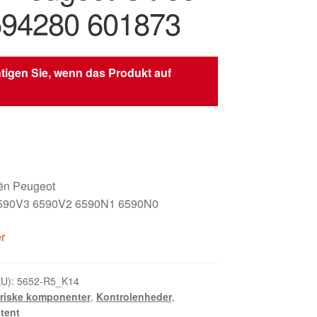
94280 601873
tigen Sie, wenn das Produkt auf
oën Peugeot
590V3 6590V2 6590N1 6590N0
er
KU):
5652-R5_K14
triske komponenter
,
Kontrolenheder
,
tent