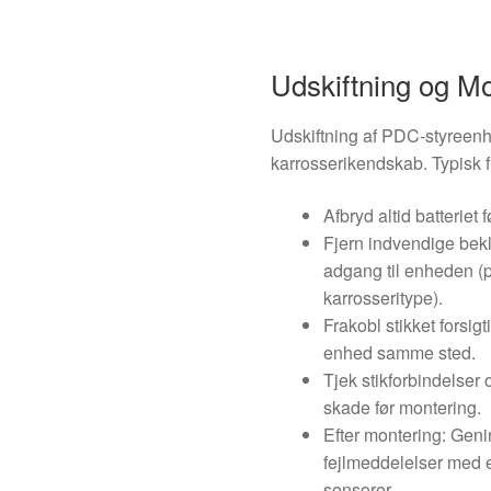
Udskiftning og M
Udskiftning af PDC-styreen
karrosserikendskab. Typisk
Afbryd altid batteriet
Fjern indvendige bekl
adgang til enheden (
karrosseritype).
Frakobl stikket forsig
enhed samme sted.
Tjek stikforbindelser 
skade før montering.
Efter montering: Genins
fejlmeddelelser med et
sensorer.