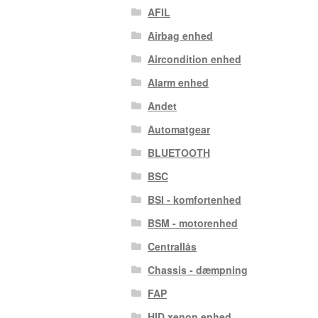
AFIL
Airbag enhed
Aircondition enhed
Alarm enhed
Andet
Automatgear
BLUETOOTH
BSC
BSI - komfortenhed
BSM - motorenhed
Centrallås
Chassis - dæmpning
FAP
HID xenon enhed