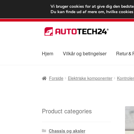
LEVERING fra 55
Vi bruger cookies for at give dig den bedst
Du kan finde ud af mere om, hvilke cookies v
Spring
Spring
til
til
navigation
indhold
Hjem
Vilkår og betingelser
Retur &
Forside
Betalinger
Kasse
Klage
Klageproced
Forside
Elektriske komponenter
Kontrole
Vilkår og betingelser
Product categories
Chassis og aksler