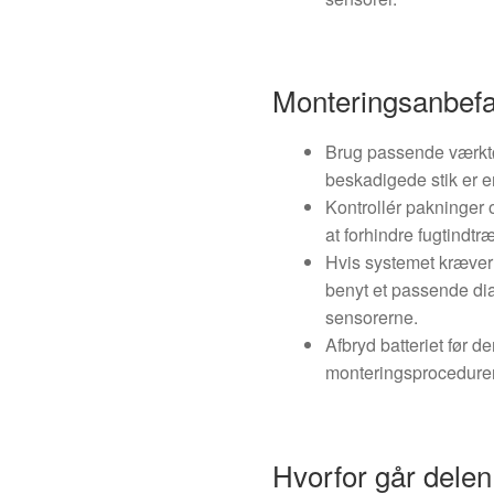
Monteringsanbefa
Brug passende værktø
beskadigede stik er e
Kontrollér pakninger
at forhindre fugtindtr
Hvis systemet kræver t
benyt et passende diag
sensorerne.
Afbryd batteriet før 
monteringsprocedurer
Hvorfor går delen 