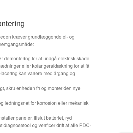
ontering
heden kræver grundlæggende el- og
 fremgangsmåde:
 før demontering for at undgå elektrisk skade.
ædninger eller kofangerafdækning for at få
placering kan variere med årgang og
tigt, skru enheden fri og monter den nye
og ledningsnet for korrosion eller mekanisk
taller paneler, tilslut batteriet, ryd
 diagnosetool og verificer drift af alle PDC-