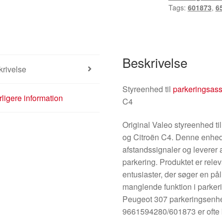
Tags:
601873
,
6
Beskrivelse
rivelse
Styreenhed til
parkeringsass
ligere information
C4
Original Valeo styreenhed ti
og Citroën C4. Denne enhed
afstandssignaler og leverer a
parkering. Produktet er rele
entusiaster, der søger en påli
manglende funktion i parke
Peugeot 307 parkeringsenh
9661594280/601873 er ofte b