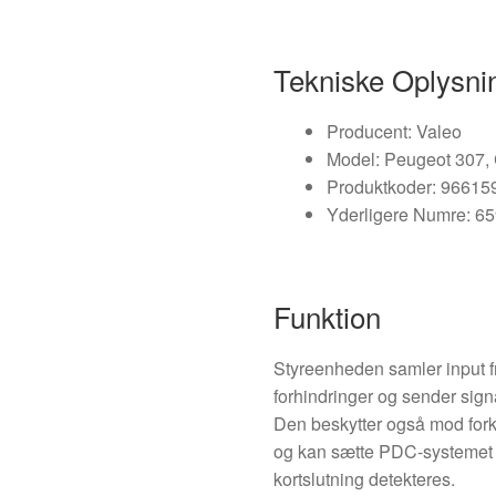
Tekniske Oplysni
Producent: Valeo
Model: Peugeot 307, 
Produktkoder: 96615
Yderligere Numre: 6
Funktion
Styreenheden samler input fr
forhindringer og sender signal
Den beskytter også mod fork
og kan sætte PDC-systemet i 
kortslutning detekteres.