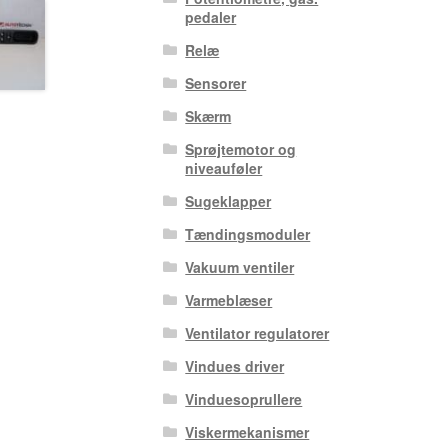
pedaler
Relæ
Sensorer
Skærm
Sprøjtemotor og
niveauføler
Sugeklapper
Tændingsmoduler
Vakuum ventiler
Varmeblæser
Ventilator regulatorer
Vindues driver
Vinduesoprullere
Viskermekanismer