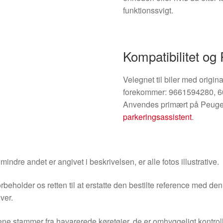
funktionssvigt.
Kompatibilitet og
Velegnet til biler med orig
forekommer: 9661594280, 6
Anvendes primært på Peugeo
parkeringsassistent
.
indre andet er angivet i beskrivelsen, er alle fotos illustrative.
orbeholder os retten til at erstatte den bestilte reference med 
ver.
ne stammer fra havarerede køretøjer, de er omhyggeligt kontrol