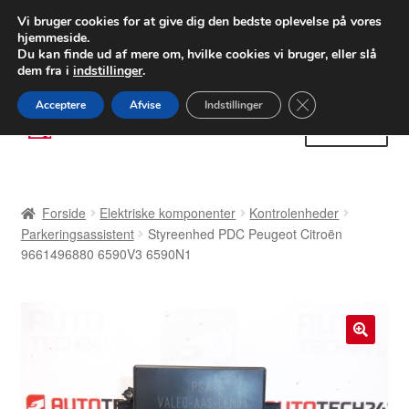
LEVERING fra 55 kr.
Vi bruger cookies for at give dig den bedste oplevelse på vores
hjemmeside.
FEDEX verdensomspændende forsendelse
Du kan finde ud af mere om, hvilke cookies vi bruger, eller slå
dem fra i
indstillinger
.
80 82 72 02
Man-fre 9-16
Close GDPR Cooki
Acceptere
Afvise
Indstillinger
Spring
Spring
Menu
til
til
navigation
indhold
Forside
Forside
Elektriske komponenter
Kontrolenheder
Betalinger
Parkeringsassistent
Styreenhed PDC Peugeot Citroën
9661496880 6590V3 6590N1
Kasse
Klage
🔍
Klageprocedure