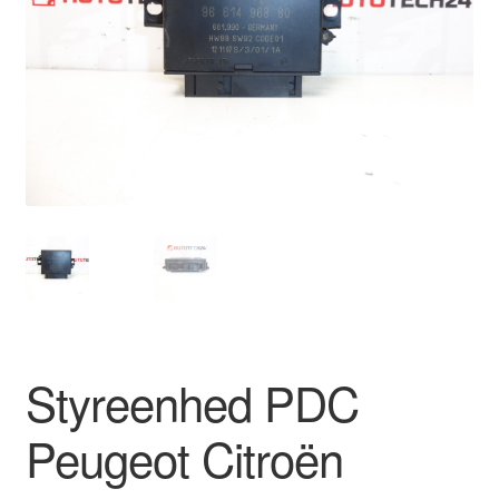
Kontakte
Kurv
Levering
Min Konto
Om os
Privatlivspolitik
Vilkår og betingelser
Styreenhed PDC
Peugeot Citroën