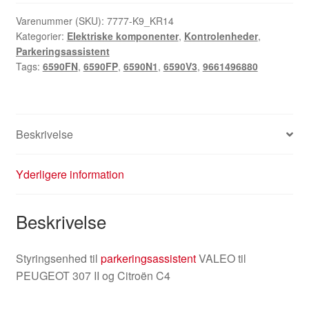
Varenummer (SKU):
7777-K9_KR14
Kategorier:
Elektriske komponenter
,
Kontrolenheder
,
Parkeringsassistent
Tags:
6590FN
,
6590FP
,
6590N1
,
6590V3
,
9661496880
Beskrivelse
Yderligere information
Beskrivelse
Styringsenhed til
parkeringsassistent
VALEO til
PEUGEOT 307 II og Citroën C4