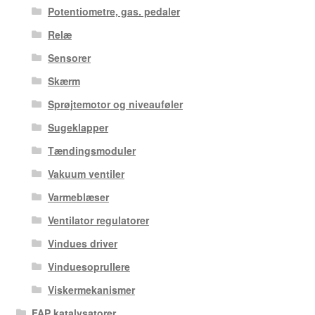
Potentiometre, gas. pedaler
Relæ
Sensorer
Skærm
Sprøjtemotor og niveauføler
Sugeklapper
Tændingsmoduler
Vakuum ventiler
Varmeblæser
Ventilator regulatorer
Vindues driver
Vinduesoprullere
Viskermekanismer
FAP katalysatorer