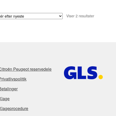
Sorteret
Viser 2 resultater
efter
seneste
Citroën Peugeot reservedele
Privatlivspolitik
Betalinger
Klage
Klageprocedure