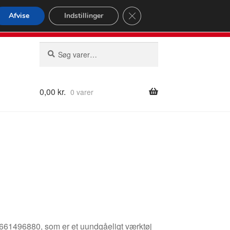
omspændende forsendelse
Close GDPR Cookie Banner
Afvise
Indstillinger
2 02
Man-fre 9-16
Søg
Søg
efter:
0,00
kr.
0 varer
661496880, som er et uundgåeligt værktøj