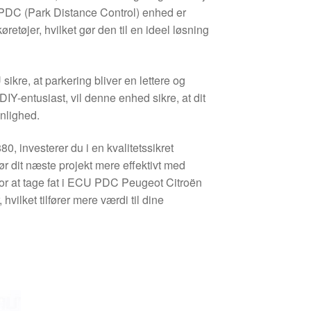
PDC (Park Distance Control) enhed er
etøjer, hvilket gør den til en ideel løsning
kre, at parkering bliver en lettere og
IY-entusiast, vil denne enhed sikre, at dit
enlighed.
 investerer du i en kvalitetssikret
ør dit næste projekt mere effektivt med
for at tage fat i ECU PDC Peugeot Citroën
ilket tilfører mere værdi til dine