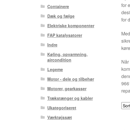
for 
Containere
desi
Dæk og fælge
for 
Elektriske komponenter
Med 
FAP katalysatorer
sikr
Indre
køre
Køling, opvarmning,
aircondition
Når 
komp
Legeme
denn
Motor - dele og tilbehør
9661
Motorer, gearkasser
repa
Trækstænger og kabler
Ukategoriseret
Værktøjssæt