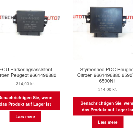
ECU Parkeringsassistent
Styreenhed PDC Peugeo
troën Peugeot 9661496880
Citroën 9661496880 659
6590N1
314,00
kr.
314,00
kr.
Benachrichtigen Sie, wenn
Benachrichtigen Sie, wen
das Produkt auf Lager ist
das Produkt auf Lager is
Læs mere
Læs mere