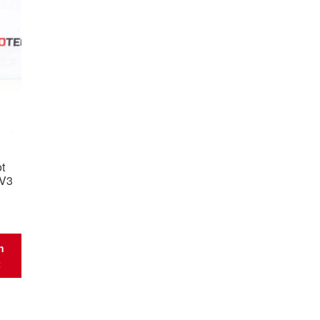
t
0V3
n
t