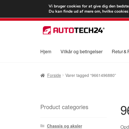
LEVERING fra 55
Vi bruger cookies for at give dig den bedst
Du kan finde ud af mere om, hvilke cookies v
Spring
Spring
til
til
navigation
indhold
Hjem
Vilkår og betingelser
Retur &
Forside
Betalinger
Kasse
Klage
Klageproced
Forside
Varer tagged “9661496880”
Vilkår og betingelser
9
Product categories
Chassis og aksler
Opda