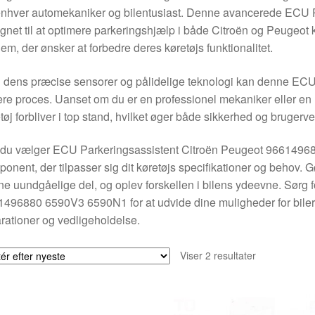
enhver automekaniker og bilentusiast. Denne avancerede ECU 
gnet til at optimere parkeringshjælp i både Citroën og Peugeot kør
dem, der ønsker at forbedre deres køretøjs funktionalitet.
dens præcise sensorer og pålidelige teknologi kan denne ECU si
ere proces. Uanset om du er en professionel mekaniker eller en D
tøj forbliver i top stand, hvilket øger både sikkerhed og brugerv
du vælger ECU Parkeringsassistent Citroën Peugeot 9661496880,
onent, der tilpasser sig dit køretøjs specifikationer og behov. G
e uundgåelige del, og oplev forskellen i bilens ydeevne. Sørg 
496880 6590V3 6590N1 for at udvide dine muligheder for biler, hv
rationer og vedligeholdelse.
Sorteret
Viser 2 resultater
efter
seneste