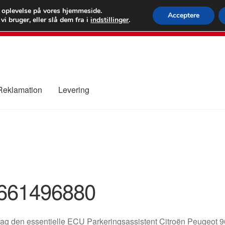
 kr.
FEDEX verdens
e oplevelse på vores hjemmeside.
Acceptere
i bruger, eller slå dem fra i
indstillinger
.
80 82 7
 Reklamation
Levering
ure
Kontakte
Kurv
Levering
Min Konto
Om os
Privatlivspolitik
661496880
g den essentielle ECU Parkeringsassistent Citroën Peugeot 9