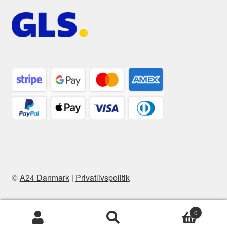
©
A24 Danmark
|
Privatlivspolitik
0
Søg
Søg