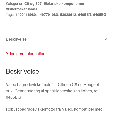
Kategorier:
C8 og 807
,
Elektriske komponenter
,
1400416980
Viskermekanismer
53028612
Tags:
1400416980
,
1497791080
,
53028612
,
6405EN
,
6405EQ
6405EN
antal
Beskrivelse
Yderligere information
Beskrivelse
Valeo bagrudeviskermotor til Citroën C8 og Peugeot
807. Gennemføring til sprinklervæske kan købes, ref.
6405EQ.
Robust bagrudeviskermotor fra Valeo, kompatibel med