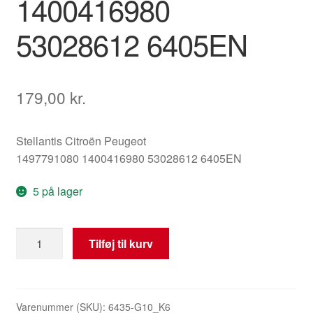
1400416980
53028612 6405EN
179,00
kr.
Stellantis Citroën Peugeot
1497791080 1400416980 53028612 6405EN
5 på lager
Motor
Tilføj til kurv
til
bagrudevisker
Citroën
Peugeot
Varenummer (SKU):
6435-G10_K6