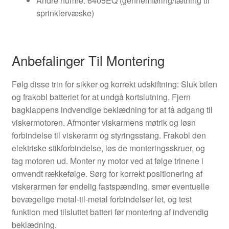
Andre numre: 6405EQ (gennemføring/tætning til
sprinklervæske)
Anbefalinger Til Montering
Følg disse trin for sikker og korrekt udskiftning: Sluk bilen
og frakobl batteriet for at undgå kortslutning. Fjern
bagklappens indvendige beklædning for at få adgang til
viskermotoren. Afmonter viskarmens møtrik og løsn
forbindelse til viskerarm og styringsstang. Frakobl den
elektriske stikforbindelse, løs de monteringsskruer, og
tag motoren ud. Monter ny motor ved at følge trinene i
omvendt rækkefølge. Sørg for korrekt positionering af
viskerarmen før endelig fastspænding, smør eventuelle
bevægelige metal-til-metal forbindelser let, og test
funktion med tilsluttet batteri før montering af indvendig
beklædning.