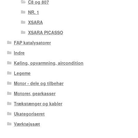
C8 og 807
NR. 1
XSARA
XSARA PICASSO
FAP katalysatorer
Indre
Køling, opvarmning, aircondition
Legeme
Motor - dele og tilbehør
Motorer, gearkasser
Trækstænger og kabler
Ukategoriseret
Værktøjssæt