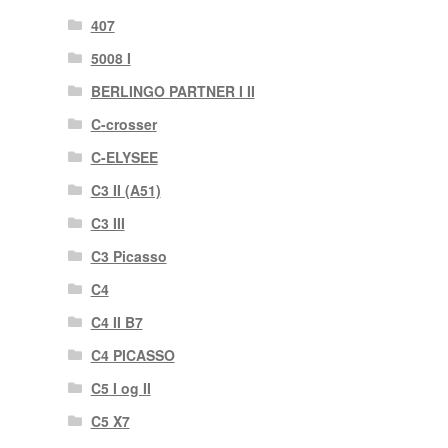
407
5008 I
BERLINGO PARTNER I II
C-crosser
C-ELYSEE
C3 II (A51)
C3 III
C3 Picasso
C4
C4 II B7
C4 PICASSO
C5 I og II
C5 X7