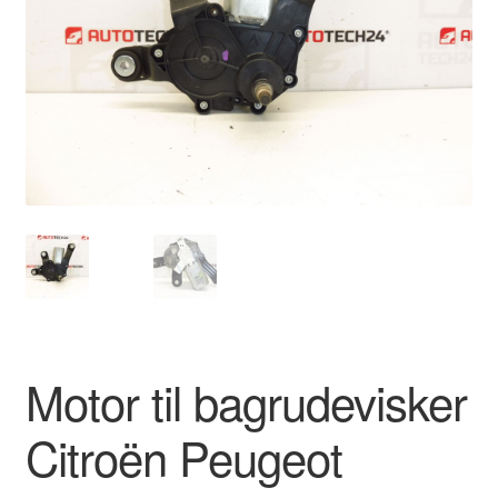
Kontakte
Kurv
Levering
Min Konto
Om os
Privatlivspolitik
Vilkår og betingelser
Motor til bagrudevisker
Citroën Peugeot