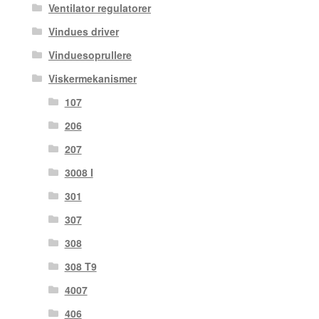
Ventilator regulatorer
Vindues driver
Vinduesoprullere
Viskermekanismer
107
206
207
3008 I
301
307
308
308 T9
4007
406