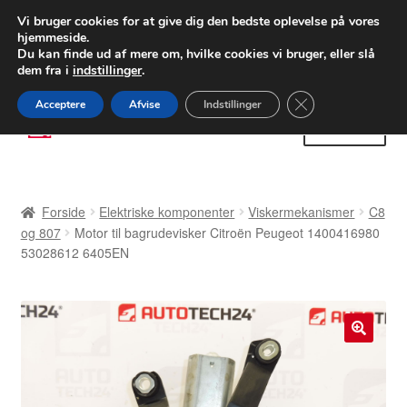
LEVERING fra 55 kr.
Vi bruger cookies for at give dig den bedste oplevelse på vores
hjemmeside.
FEDEX verdensomspændende forsendelse
Du kan finde ud af mere om, hvilke cookies vi bruger, eller slå
dem fra i
indstillinger
.
80 82 72 02
Man-fre 9-16
Close GDPR Cooki
Acceptere
Afvise
Indstillinger
Spring
Spring
Menu
til
til
navigation
indhold
Forside
Forside
Elektriske komponenter
Viskermekanismer
C8
Betalinger
og 807
Motor til bagrudevisker Citroën Peugeot 1400416980
53028612 6405EN
Kasse
Klage
🔍
Klageprocedure