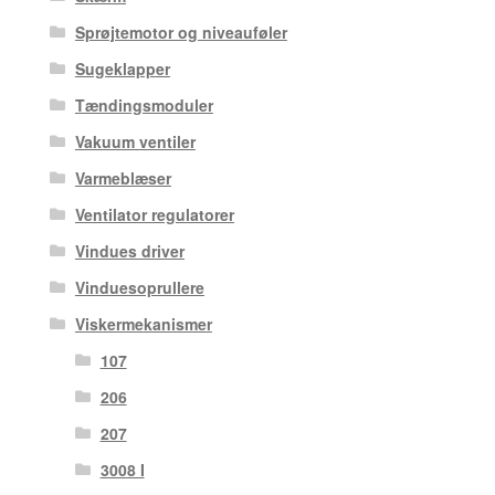
Sprøjtemotor og niveauføler
Sugeklapper
Tændingsmoduler
Vakuum ventiler
Varmeblæser
Ventilator regulatorer
Vindues driver
Vinduesoprullere
Viskermekanismer
107
206
207
3008 I