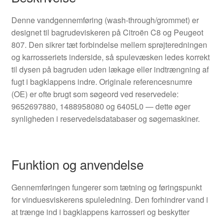
Denne vandgennemføring (wash-through/grommet) er
designet til bagrudeviskeren på Citroën C8 og Peugeot
807. Den sikrer tæt forbindelse mellem sprøjteredningen
og karrosseriets inderside, så spulevæsken ledes korrekt
til dysen på bagruden uden lækage eller indtrængning af
fugt i bagklappens indre. Originale referencesnumre
(OE) er ofte brugt som søgeord ved reservedele:
9652697880, 1488958080 og 6405L0 — dette øger
synligheden i reservedelsdatabaser og søgemaskiner.
Funktion og anvendelse
Gennemføringen fungerer som tætning og føringspunkt
for vinduesviskerens spuleledning. Den forhindrer vand i
at trænge ind i bagklappens karrosseri og beskytter