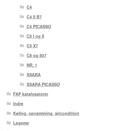
C4
C4 II B7
C4 PICASSO
C5 I og II
C5 X7
C8 og 807
NR. 1
XSARA
XSARA PICASSO
FAP katalysatorer
Indre
Køling, opvarmning, aircondition
Legeme