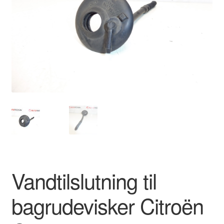
Kontakte
Kurv
Levering
Min Konto
Om os
Privatlivspolitik
Vilkår og betingelser
Vandtilslutning til
bagrudevisker Citroën