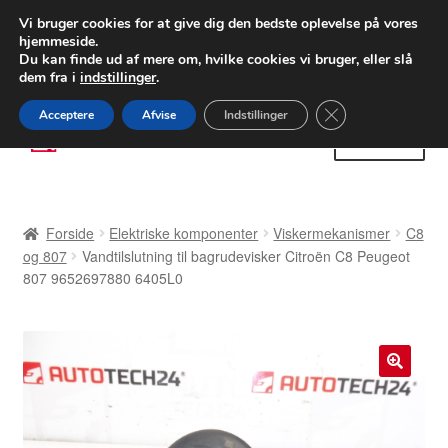
LEVERING fra 55 kr.
Vi bruger cookies for at give dig den bedste oplevelse på vores
hjemmeside.
FEDEX verdensomspændende forsendelse
Du kan finde ud af mere om, hvilke cookies vi bruger, eller slå
dem fra i
indstillinger
.
80 82 72 02
Man-fre 9-16
Close GDPR Cooki
Acceptere
Afvise
Indstillinger
Spring
Spring
Menu
til
til
navigation
indhold
Forside
Forside
Elektriske komponenter
Viskermekanismer
C8
Betalinger
og 807
Vandtilslutning til bagrudevisker Citroën C8 Peugeot
807 9652697880 6405L0
Kasse
Klage
🔍
Klageprocedure