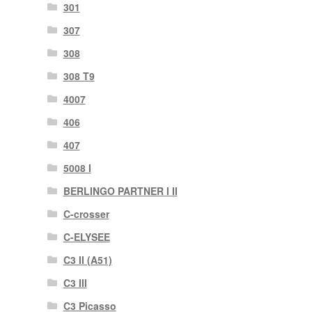
301
307
308
308 T9
4007
406
407
5008 I
BERLINGO PARTNER I II
C-crosser
C-ELYSEE
C3 II (A51)
C3 III
C3 Picasso