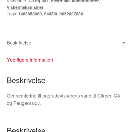
Kategorier:
C8 og 807
,
Elektriske komponenter
,
Viskermekanismer
Tags:
1488958080
,
6405l0
,
9652697880
Beskrivelse
Yderligere information
Beskrivelse
Gennemføring til bagrudeviskerens vand til Citroën C8
og Peugeot 807.
Beskrivelse