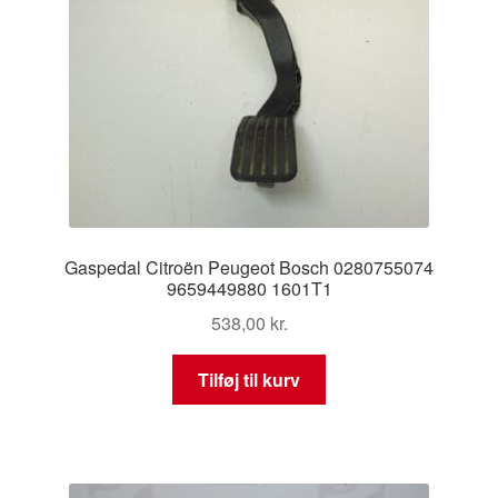
Gaspedal Citroën Peugeot Bosch 0280755074
9659449880 1601T1
538,00
kr.
Tilføj til kurv