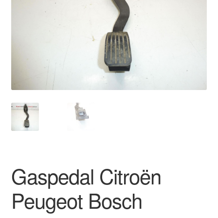
Kontakte
Kurv
Levering
Min Konto
Om os
Privatlivspolitik
Vilkår og betingelser
Gaspedal Citroën
Peugeot Bosch