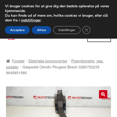
LEVERING fra 55 kr.
Vi bruger cookies for at give dig den bedste oplevelse på vores
hjemmeside.
FEDEX verdensomspændende forsendelse
Du kan finde ud af mere om, hvilke cookies vi bruger, eller slå
dem fra i
indstillinger
.
80 82 72 02
Man-fre 9-16
Close GDPR Cooki
Acceptere
Afvise
Indstillinger
Spring
Spring
Menu
til
til
navigation
indhold
Forside
Forside
Elektriske komponenter
Potentiometre, gas.
Betalinger
pedaler
Gaspedal Citroën Peugeot Bosch 0280752235
9645851580
Kasse
Klage
🔍
Klageprocedure