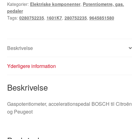
Kategorier:
Elektriske komponenter
,
Potentiometre, gas.
9645851580
pedaler
antal
Tags:
0280752235
,
1601K7
,
280752235
,
9645851580
Beskrivelse
Yderligere information
Beskrivelse
Gaspotentiometer, accelerationspedal BOSCH til Citroën
og Peugeot