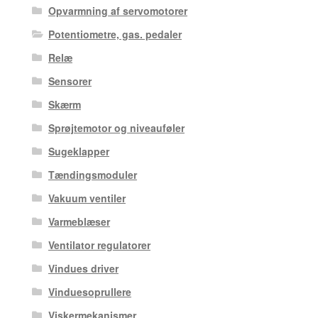
Opvarmning af servomotorer
Potentiometre, gas. pedaler
Relæ
Sensorer
Skærm
Sprøjtemotor og niveauføler
Sugeklapper
Tændingsmoduler
Vakuum ventiler
Varmeblæser
Ventilator regulatorer
Vindues driver
Vinduesoprullere
Viskermekanismer