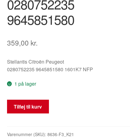
0280752235
9645851580
359,00
kr.
Stellantis Citroën Peugeot
0280752235 9645851580 1601K7 NFP
1 på lager
Gaspedal
Tilføj til kurv
Citroën
Peugeot
Bosch
0280752235
Varenummer (SKU):
8636-F3_K21