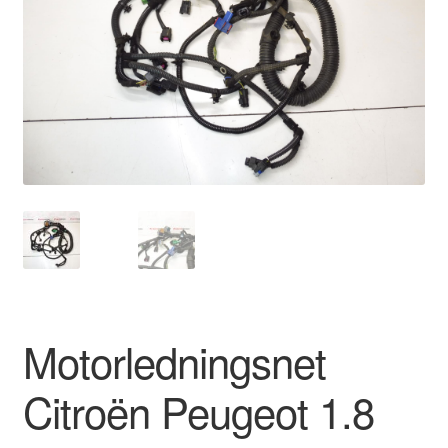
Kontakte
Kurv
Levering
Min Konto
Om os
Privatlivspolitik
Vilkår og betingelser
Motorledningsnet
Citroën Peugeot 1.8