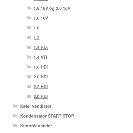
1,8 16V og 2,0 16V
1,8 18V
1.0
1.2
1.4 HDi
1.4 VTI
1.6 HDi
2.0 HDi
2.2 HDI
3.0 HDI
Køler ventilator
Kondensator START STOP
Kontrolenheder