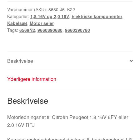
Varenummer (SKU):
8630-J6_K22
Kategorier:
1,8 16V og 2,0 16V
,
Elektriske komponenter
,
Kabelsæt
,
Motor seler
Tags:
6569N2
,
9660390680
,
9660390780
Beskrivelse
Yderligere information
Beskrivelse
Motorledningsnet til Citroën Peugeot 1.8 16V 6FY eller
2.0 16V RFJ
Komplet motorledningsnet designet til benzinmotorer 1.8