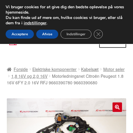
LEVERING fra 55 kr.
Vi bruger cookies for at give dig den bedste oplevelse på vores
hjemmeside.
FEDEX verdensomspændende forsendelse
Du kan finde ud af mere om, hvilke cookies vi bruger, eller slå
dem fra i
indstillinger
.
80 82 72 02
Man-fre 9-16
Close GDPR Cooki
Acceptere
Afvise
Indstillinger
Spring
Spring
Menu
til
til
navigation
indhold
Forside
Forside
Elektriske komponenter
Kabelsæt
Motor seler
Betalinger
1,8 16V og 2,0 16V
Motorledningsnet Citroën Peugeot 1.8
16V 6FY 2.0 16V RFJ 9660390780 9660390680
Kasse
Klage
🔍
Klageprocedure