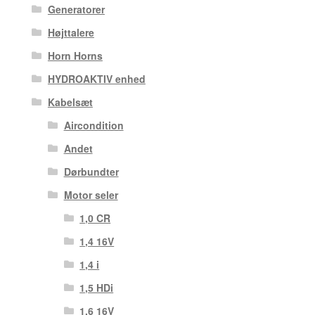
Generatorer
Højttalere
Horn Horns
HYDROAKTIV enhed
Kabelsæt
Aircondition
Andet
Dørbundter
Motor seler
1,0 CR
1,4 16V
1,4 i
1,5 HDi
1,6 16V