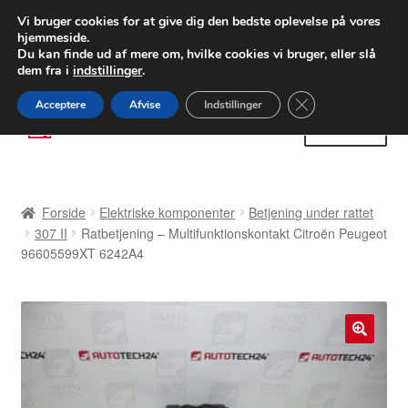
LEVERING fra 55 kr.
Vi bruger cookies for at give dig den bedste oplevelse på vores
hjemmeside.
FEDEX verdensomspændende forsendelse
Du kan finde ud af mere om, hvilke cookies vi bruger, eller slå
dem fra i
indstillinger
.
80 82 72 02
Man-fre 9-16
Close GDPR Cooki
Acceptere
Afvise
Indstillinger
Spring
Spring
Menu
til
til
navigation
indhold
Forside
Forside
Elektriske komponenter
Betjening under rattet
Betalinger
307 II
Ratbetjening – Multifunktionskontakt Citroën Peugeot
96605599XT 6242A4
Kasse
Klage
🔍
Klageprocedure