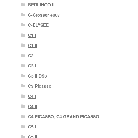
BERLINGO III
C-Crosser 4007
C-ELYSEE
C1 I
C1 II
C2
C3 I
C3 II DS3
C3 Picasso
C4 I
C4 II
C4 PICASSO, C4 GRAND PICASSO
C5 I
C5 II