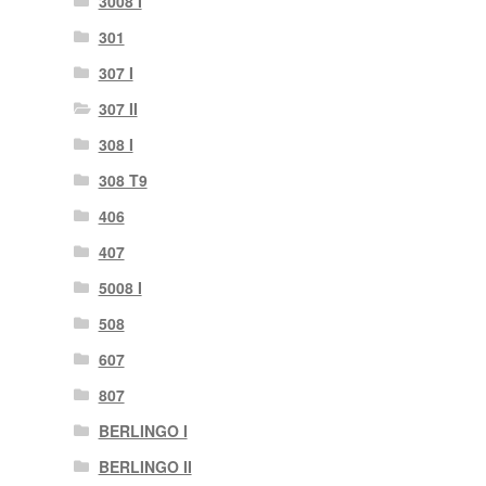
3008 I
301
307 I
307 II
308 I
308 T9
406
407
5008 I
508
607
807
BERLINGO I
BERLINGO II