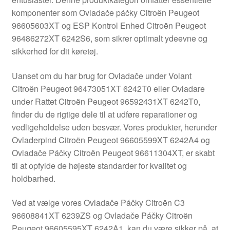
Kontakte
komponenter som Ovladače páčky Citroën Peugeot
96605603XT og ESP Kontrol Enhed Citroën Peugeot
Kurv
96486272XT 6242S6, som sikrer optimalt ydeevne og
sikkerhed for dit køretøj.
Levering
Uanset om du har brug for Ovladače under Volant
Min Konto
Citroën Peugeot 96473051XT 6242T0 eller Ovladare
under Rattet Citroën Peugeot 96592431XT 6242T0,
finder du de rigtige dele til at udføre reparationer og
Om os
vedligeholdelse uden besvær. Vores produkter, herunder
Ovladerpind Citroën Peugeot 96605599XT 6242A4 og
Privatlivspolitik
Ovladače Páčky Citroën Peugeot 96611304XT, er skabt
til at opfylde de højeste standarder for kvalitet og
Vilkår og betingelser
holdbarhed.
Ved at vælge vores Ovladače Páčky Citroën C3
96608841XT 6239ZS og Ovladače Páčky Citroën
Peugeot 96605595XT 6242A1, kan du være sikker på, at