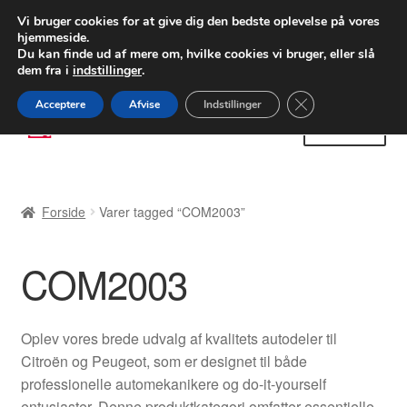
LEVERING fra 55 kr.
Vi bruger cookies for at give dig den bedste oplevelse på vores
hjemmeside.
FEDEX verdensomspændende forsendelse
Du kan finde ud af mere om, hvilke cookies vi bruger, eller slå
dem fra i
indstillinger
.
80 82 72 02
Man-fre 9-16
Close GDPR Cooki
Acceptere
Afvise
Indstillinger
Spring
Spring
Menu
til
til
navigation
indhold
Forside
Forside
Varer tagged “COM2003”
Betalinger
COM2003
Kasse
Klage
Oplev vores brede udvalg af kvalitets autodeler til
Citroën og Peugeot, som er designet til både
Klageprocedure
professionelle automekanikere og do-it-yourself
entusiaster. Denne produktkategori omfatter essentielle