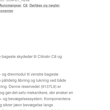
Automatgear
,
C8
,
Dørlåse og nøgler
,
ponenter
re bageste skydedør til Citroën C8 og
s- og drevmodul til venstre bageste
re pålidelig åbning og lukning ved både
ening. Denne reservedel (9137L9) er
 og gør-det-selv-mekanikere, der ønsker en
 lås- og bevægelsessystem. Komponentens
 og sikrer jævn bevægelse langs