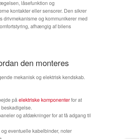
vægelsen, låsefunktion og
erne kontakter eller sensorer. Den sikrer
ns drivmekanisme og kommunikerer med
omfortstyring, afhængig af bilens
ordan den monteres
ende mekanisk og elektrisk kendskab.
rbejde på
elektriske komponenter
for at
g beskadigelse.
aneler og afdækninger for at få adgang til
k og eventuelle kabelbinder, noter
g.