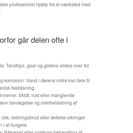
ales professionel hjælp fra et værksted med
.
orfor går delen ofte i
e: Tandhjul, gear og glidere slides over tid
g korrosion: Vand i dørens indre kan føre til
anisk fastlåsning.
innerne: Skidt, rust eller manglende
jævn bevægelse og overbelastning af
e stik, ledningsbrud eller defekte sikringer
 i at fungere.
de: Påkørsel eller voldsom behandling af