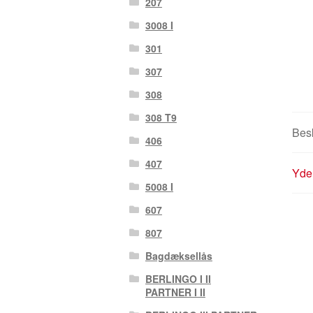
207
3008 I
301
307
308
308 T9
Besk
406
407
Yder
5008 I
607
807
Bagdæksellås
BERLINGO I II
PARTNER I II