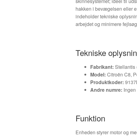
skinnesystemet; ideel til ud
hakken i bevægelsen eller el
indeholder tekniske oplysnin
arbejdet og minimere fejlsøg
Tekniske oplysni
Fabrikant:
Stellantis
Model:
Citroën C8, P
Produktkoder:
9137
Andre numre:
Ingen 
Funktion
Enheden styrer motor og mek