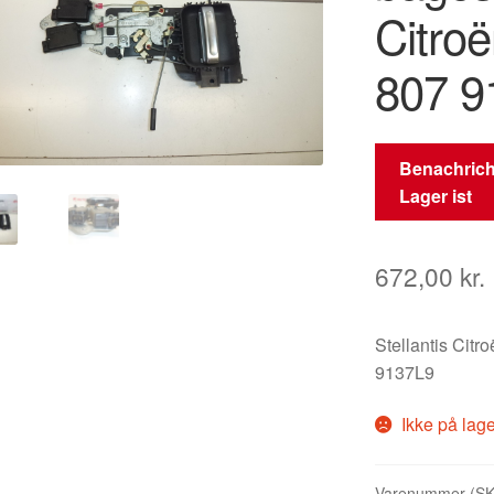
Citro
807 9
Benachrich
Lager ist
672,00
kr.
Stellantis Citr
9137L9
Ikke på lag
Varenummer (S