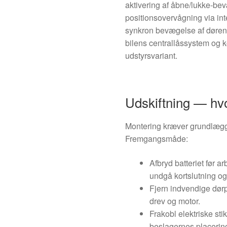
aktivering af åbne/lukke-be
positionsovervågning via int
synkron bevægelse af døre
bilens centrallåssystem og k
udstyrsvariant.
Udskiftning — hv
Montering kræver grundlægg
Fremgangsmåde:
Afbryd batteriet før a
undgå kortslutning o
Fjern indvendige dørp
drev og motor.
Frakobl elektriske sti
beslagernes placerin