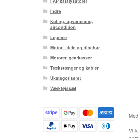
FAP katalysatorer
Indre
Køling, opvarmning,
aircondition
Legeme
Motor - dele og tilbehør
Motorer, gearkasser
Trækstænger og kabler
Ukategoriseret
Værktøjssæt
Medm
Vi f