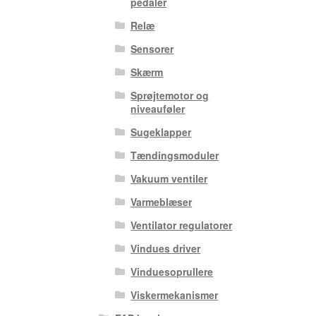
pedaler
Relæ
Sensorer
Skærm
Sprøjtemotor og
niveauføler
Sugeklapper
Tændingsmoduler
Vakuum ventiler
Varmeblæser
Ventilator regulatorer
Vindues driver
Vinduesoprullere
Viskermekanismer