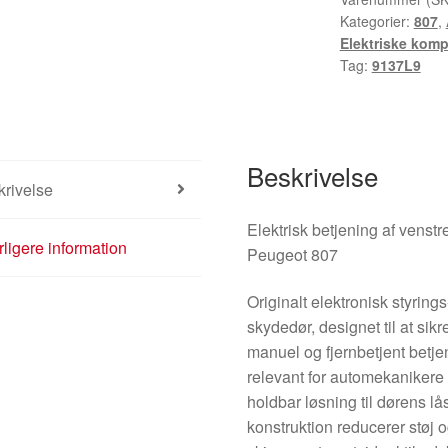
Kategorier:
807
,
Elektriske kom
Tag:
9137L9
Beskrivelse
rivelse
Elektrisk betjening af venst
ligere information
Peugeot 807
Originalt elektronisk styring
skydedør, designet til at sik
manuel og fjernbetjent betj
relevant for automekanikere
holdbar løsning til dørens
konstruktion reducerer støj