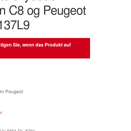
ën C8 og Peugeot
137L9
tigen Sie, wenn das Produkt auf
oën Peugeot
er
KU):
5554-D1_K29a