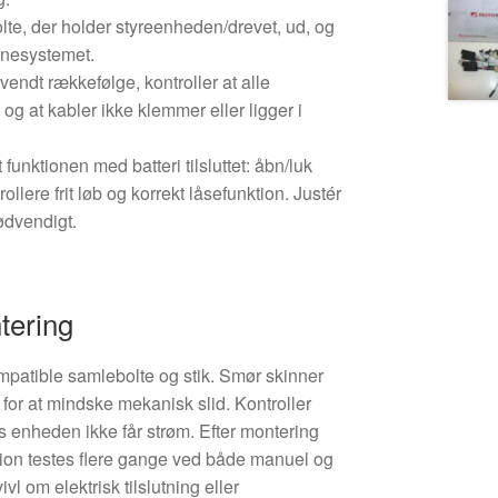
te, der holder styreenheden/drevet, ud, og
nnesystemet.
endt rækkefølge, kontroller at alle
 og at kabler ikke klemmer eller ligger i
funktionen med batteri tilsluttet: åbn/luk
rollere frit løb og korrekt låsefunktion. Justér
ødvendigt.
tering
mpatible samlebolte og stik. Smør skinner
 for at mindske mekanisk slid. Kontroller
is enheden ikke får strøm. Efter montering
ion testes flere gange ved både manuel og
ivl om elektrisk tilslutning eller