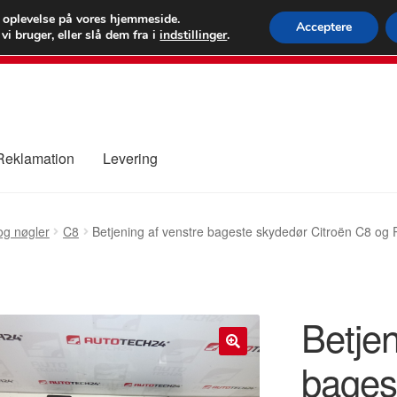
 kr.
FEDEX verdens
e oplevelse på vores hjemmeside.
Acceptere
i bruger, eller slå dem fra i
indstillinger
.
80 82 7
 Reklamation
Levering
ure
Kontakte
Kurv
Levering
Min Konto
Om os
Privatlivspolitik
og nøgler
C8
Betjening af venstre bageste skydedør Citroën C8 og
Betjen
bages
🔍