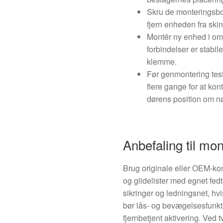
Skru de monteringsbol
fjern enheden fra ski
Montér ny enhed i omv
forbindelser er stabile
klemme.
Før genmontering test 
flere gange for at kont
dørens position om n
Anbefaling til mon
Brug originale eller OEM-ko
og glidelister med egnet fedt
sikringer og ledningsnet, hv
bør lås- og bevægelsesfunkt
fjernbetjent aktivering. Ved tv