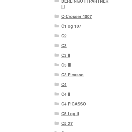
BERLINGO III PARTNER
III
C-Crosser 4007
C1 og 107
C2
C3
C3 II
C3 III
C3 Picasso
C4
C4 II
C4 PICASSO
C5 I og II
C5 X7