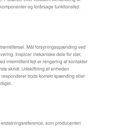
komponenter og forårsage funktionsfejl.
 strømtilførsel. Mål forsyningsspænding ved
ivering. Inspicer mekaniske dele for slør,
ed intermittent fejl er rengøring af kontakter
rste skridt. Udskiftning af enheden
 responderer trods korrekt spænding eller
diget.
den erstatningsreference, som producenten