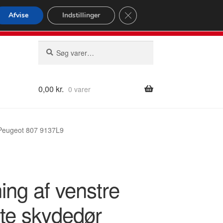
omspændende forsendelse
Close GDPR Cookie Banner
Afvise
Indstillinger
2 02
Man-fre 9-16
Søg
Søg
efter:
0,00
kr.
0 varer
 Peugeot 807 9137L9
ing af venstre
te skydedør