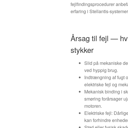
fejlfindingsprocedurer anbef
erfaring i Stellantis-systemer
Årsag til fejl — hv
stykker
Slid på mekaniske del
ved hyppig brug.
Indtrængning af fugt o
elektriske fejl og mek
Mekanisk binding i sk
smøring forårsager u
motoren.
Elektriske fejl: Dårlig
kan forhindre enheden
Stød eller fysisk ska