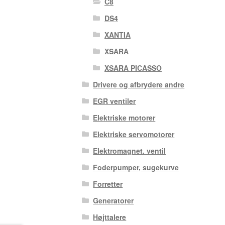
C8
DS4
XANTIA
XSARA
XSARA PICASSO
Drivere og afbrydere andre
EGR ventiler
Elektriske motorer
Elektriske servomotorer
Elektromagnet. ventil
Foderpumper, sugekurve
Forretter
Generatorer
Højttalere