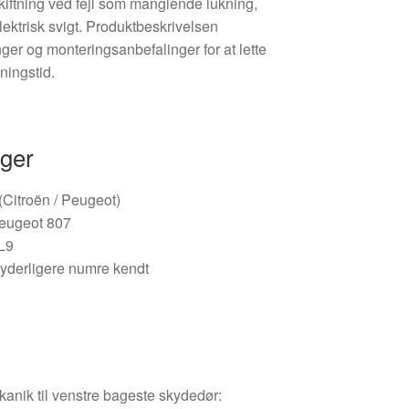
skiftning ved fejl som manglende lukning,
ektrisk svigt. Produktbeskrivelsen
ger og monteringsanbefalinger for at lette
ningstid.
nger
 (Citroën / Peugeot)
eugeot 807
L9
yderligere numre kendt
anik til venstre bageste skydedør: