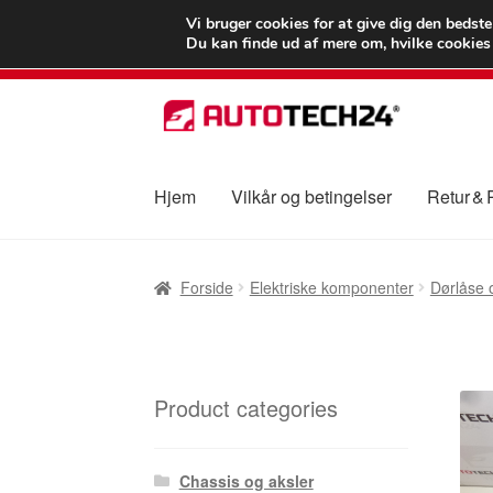
LEVERING fra 55
Vi bruger cookies for at give dig den bedst
Du kan finde ud af mere om, hvilke cookies v
Spring
Spring
til
til
navigation
indhold
Hjem
Vilkår og betingelser
Retur &
Forside
Betalinger
Kasse
Klage
Klageproced
Forside
Elektriske komponenter
Dørlåse 
Vilkår og betingelser
Product categories
Chassis og aksler