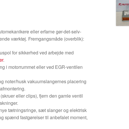
utomekanikere eller erfarne gør-det-selv-
nde værktøj. Fremgangsmåde (overblik):
nuspol for sikkerhed ved arbejde med
er
.
ing i motorrummet eller ved EGR-ventilen
k og noter/husk vakuumslangernes placering
 afmontering.
(skruer eller clips), fjern den gamle ventil
pakninger.
nye tætningsringe, sæt slanger og elektrisk
n og spænd fastgørelser til anbefalet moment,