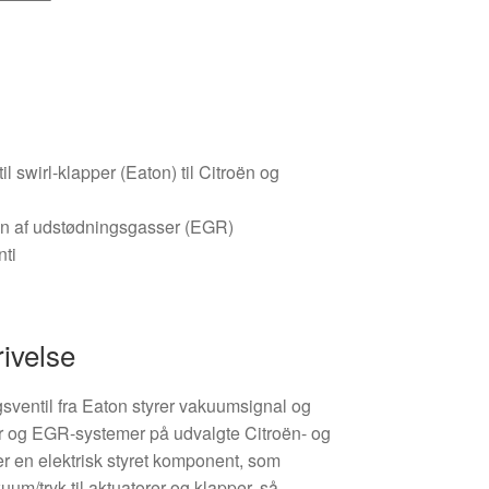
l swirl-klapper (Eaton) til Citroën og
ation af udstødningsgasser (EGR)
nti
ivelse
sventil fra Eaton styrer vakuumsignal og
pper og EGR-systemer på udvalgte Citroën- og
r en elektrisk styret komponent, som
um/tryk til aktuatorer og klapper, så