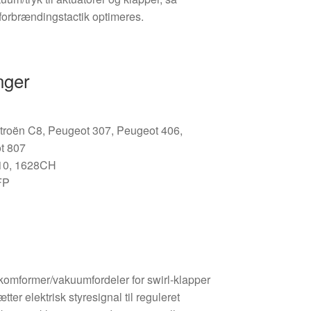
forbrændingstactik optimeres.
nger
itroën C8, Peugeot 307, Peugeot 406,
t 807
510, 1628CH
FP
ykomformer/vakuumfordeler for swirl-klapper
r elektrisk styresignal til reguleret