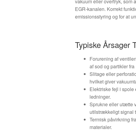
vakuum eller overtryk, som a
EGR-kanalen. Korrekt funktio
emissionsstyring og for at u
Typiske Årsager Ti
Forurening af ventile
af sod og partikler f
Slitage eller perfor
hvilket giver vakuumt
Elektriske fejl i spole
ledninger.
Sprukne eller utætte
utilstrækkeligt signal 
Termisk påvirkning fr
materialer.