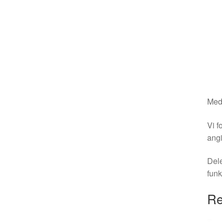
Medm
Vi f
angi
Dele
funk
Re