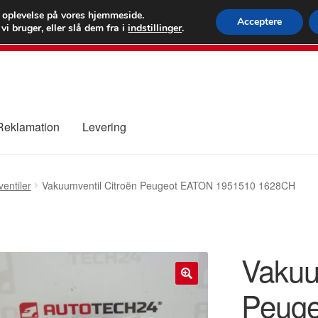
 kr.
FEDEX verdens
e oplevelse på vores hjemmeside.
Acceptere
i bruger, eller slå dem fra i
indstillinger
.
80 82 7
 Reklamation
Levering
ure
Kontakte
Kurv
Levering
Min Konto
Om os
Privatlivspolitik
entiler
Vakuumventil Citroën Peugeot EATON 1951510 1628CH
Vakuu
Peug
🔍