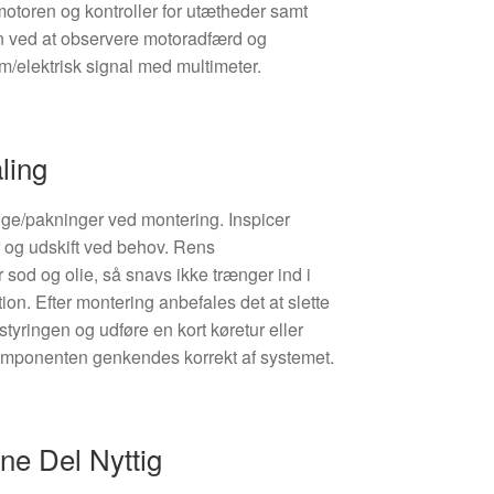
rt motoren og kontroller for utætheder samt
ion ved at observere motoradfærd og
/elektrisk signal med multimeter.
ling
nge/pakninger ved montering. Inspicer
 og udskift ved behov. Rens
sod og olie, så snavs ikke trænger ind i
tion. Efter montering anbefales det at slette
rstyringen og udføre en kort køretur eller
omponenten genkendes korrekt af systemet.
e Del Nyttig