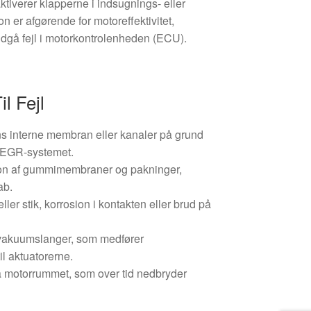
ktiverer klapperne i indsugnings- eller
n er afgørende for motoreffektivitet,
ndgå fejl i motorkontrolenheden (ECU).
l Fejl
ns interne membran eller kanaler på grund
ra EGR-systemet.
ation af gummimembraner og pakninger,
ab.
 eller stik, korrosion i kontakten eller brud på
 vakuumslanger, som medfører
til aktuatorerne.
a motorrummet, som over tid nedbryder