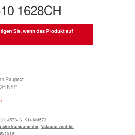
510 1628CH
tigen Sie, wenn das Produkt auf
oën Peugeot
8CH NFP
er
KU):
4573-I6_K14 M4573
triske komponenter
,
Vakuum ventiler
951510