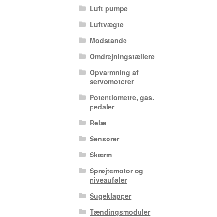
Luft pumpe
Luftvægte
Modstande
Omdrejningstællere
Opvarmning af
servomotorer
Potentiometre, gas.
pedaler
Relæ
Sensorer
Skærm
Sprøjtemotor og
niveauføler
Sugeklapper
Tændingsmoduler