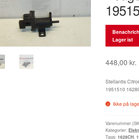
1951
Benachrich
Lager ist
448,00
kr.
Stellantis Citr
1951510 162
Ikke på lag
Varenummer (S
Kategorier:
Elek
Tags:
1628CH
,
1