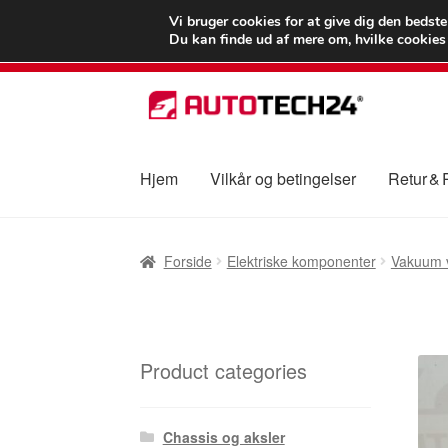
LEVERING fra 55
Vi bruger cookies for at give dig den bedst
Du kan finde ud af mere om, hvilke cookies v
Spring
Spring
til
til
navigation
indhold
Hjem
Vilkår og betingelser
Retur &
Forside
Betalinger
Kasse
Klage
Klageproced
Forside
Elektriske komponenter
Vakuum v
Vilkår og betingelser
Product categories
Chassis og aksler