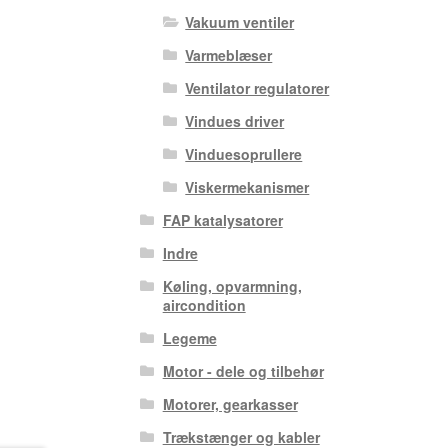
Vakuum ventiler
Varmeblæser
Ventilator regulatorer
Vindues driver
Vinduesoprullere
Viskermekanismer
FAP katalysatorer
Indre
Køling, opvarmning,
aircondition
Legeme
Motor - dele og tilbehør
Motorer, gearkasser
Trækstænger og kabler