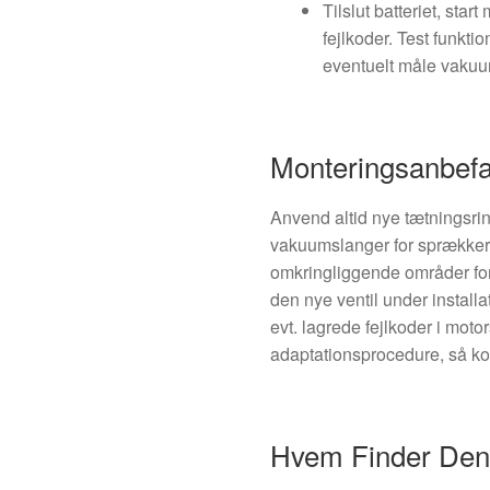
Tilslut batteriet, sta
fejlkoder. Test funkt
eventuelt måle vakuum
Monteringsanbefa
Anvend altid nye tætningsri
vakuumslanger for sprækker
omkringliggende områder for 
den nye ventil under installa
evt. lagrede fejlkoder i moto
adaptationsprocedure, så k
Hvem Finder Denn