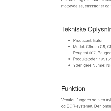
motorydelse, emissioner og 
Tekniske Oplysni
Producent: Eaton
Model: Citroën C5, C
Peugeot 607, Peugeo
Produktkoder: 1951
Yderligere Numre: N
Funktion
Ventilen fungerer som en tr
og EGR-systemet. Den omsætte