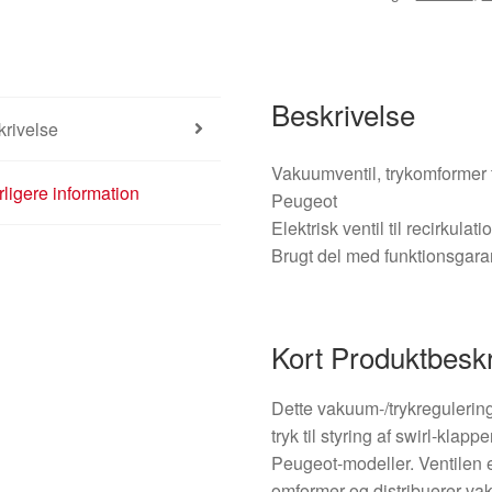
Beskrivelse
rivelse
Vakuumventil, trykomformer ti
ligere information
Peugeot
Elektrisk ventil til recirkul
Brugt del med funktionsgara
Kort Produktbeskr
Dette vakuum-/trykregulering
tryk til styring af swirl-kla
Peugeot-modeller. Ventilen e
omformer og distribuerer vaku