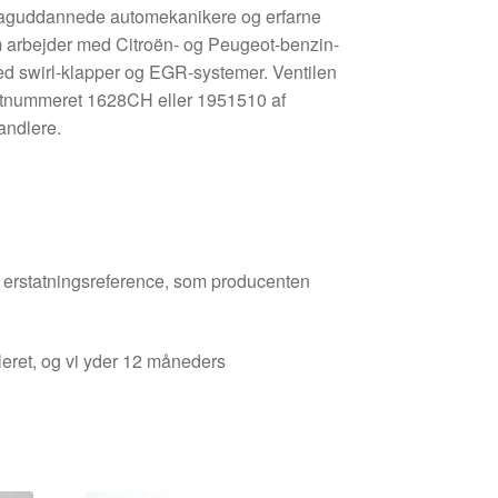
 faguddannede automekanikere og erfarne
om arbejder med Citroën- og Peugeot-benzin-
ed swirl-klapper og EGR-systemer. Ventilen
uktnummeret 1628CH eller 1951510 af
andlere.
den erstatningsreference, som producenten
leret, og vi yder 12 måneders