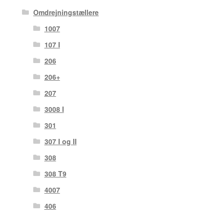
Omdrejningstællere
1007
107 I
206
206+
207
3008 I
301
307 I og II
308
308 T9
4007
406