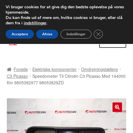
LEVERING fra 55 kr.
Vi bruger cookies for at give dig den bedste oplevelse på vores
hjemmeside.
FEDEX verdensomspændende forsendelse
Du kan finde ud af mere om, hvilke cookies vi bruger, eller slå
dem fra i
indstillinger
.
80 82 72 02
Man-fre 9-16
Close GDPR Cooki
Acceptere
Afvise
Indstillinger
Spring
Spring
Menu
til
til
navigation
indhold
Forside
Forside
Elektriske komponenter
Omdrejningstællere
Betalinger
C3 Picasso
Speedometer Til Citroën C3 Picasso Med 144000
Km 9805382977 98053829ZD
Kasse
Klage
🔍
Klageprocedure