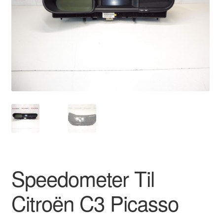
Kontakte
Kurv
Levering
Min Konto
Om os
Privatlivspolitik
Vilkår og betingelser
Speedometer Til
Citroën C3 Picasso