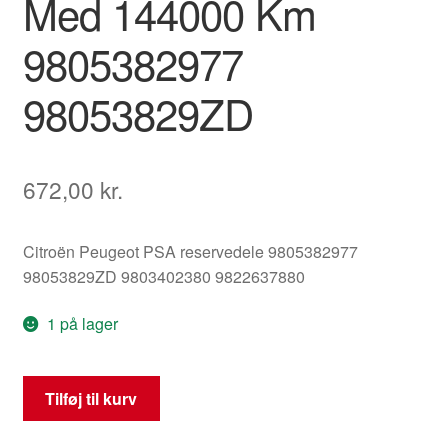
Med 144000 Km
9805382977
98053829ZD
672,00
kr.
Citroën Peugeot PSA reservedele 9805382977
98053829ZD 9803402380 9822637880
1 på lager
Speedometer
Tilføj til kurv
Til
Citroën