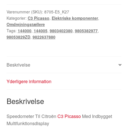
C3
Picasso
Varenummer (SKU):
8705-E5_K27
Kategorier:
C3 Picasso
,
Elektriske komponenter
,
Med
Omdrejningstællere
144000
Tags:
144000
,
144005
,
9803402380
,
9805382977
,
Km
98053829ZD
,
9822637880
9805382977
98053829ZD
antal
Beskrivelse
Yderligere information
Beskrivelse
Speedometer Til Citroën
C3 Picasso
Med Indbygget
Multifunktionsdisplay