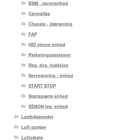
BSM - motorenhed
Centrallås
Chassis - dæmpning
FAP
HID xenon enhed
Parkeringsassistent
Reg. dvs. injektion
Servostyring - enhed
START STOP
Startspærre enhed
XENON reg. enhed
Lambdasonder
Luft pumpe
Luftvægte