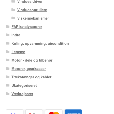
Vindues driver
Vinduesoprullere
Viskermekanismer
FAP katalysatorer
Indre
Køling, opvarmning, aircondition
Legeme
Motor - dele og tilbehør
Motorer, gearkasser
Trækstænger og kabler
Ukategoriseret
Værktøjssæt