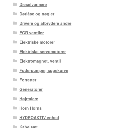
Dieselvarmere
Dørlåse og nøgler
Drivere og afbrydere andre
EGR ventiler
Elektriske motorer
Elektriske servomotorer
Elektromagnet. ventil
Foderpumper, sugekurve
Forretter
Generatorer
Højttalere
Horn Horns
HYDROAKTIV enhed
Kabelsæt