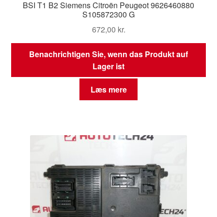
BSI T1 B2 Siemens Citroën Peugeot 9626460880
S105872300 G
672,00
kr.
Benachrichtigen Sie, wenn das Produkt auf
Lager ist
Læs mere