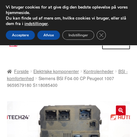
LEVERING fra 55 kr.
Vi bruger cookies for at give dig den bedste oplevelse på vores
hjemmeside.
FEDEX verdensomspændende forsendelse
Du kan finde ud af mere om, hvilke cookies vi bruger, eller slå
dem fra i
indstillinger
.
80 82 72 02
Man-fre 9-16
Close GDPR Cooki
Acceptere
Afvise
Indstillinger
Spring
Spring
Menu
til
til
navigation
indhold
Forside
Forside
Elektriske komponenter
Kontrolenheder
BSI -
Betalinger
komfortenhed
Siemens BSI F04-00 CP Peugeot 1007
9659579180 S118085400
Kasse
Klage
🔍
Klageprocedure