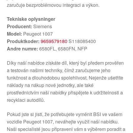
zaručuje bezproblémovou integraci a výkon.
Tekniske oplysninger
Producent:
Siemens
Model:
Peugeot 1007
Produktkoder:
9659579180
S118085400
Andre numre:
6580FL, 6580FN, NFP
Díky naší nabídce získáte díl, který byl předem prověřen
a testován našimi techniky, čímž zaručujeme jeho
funkčnost a dlouhodobou spolehlivost. Nejenže ušetříte
náklady na nákup nové jednotky, ale také
prostřednictvím naší nabídky přispějete k udržitelnosti a
recyklaci autodílů.
Pokud jste si jisti, že potřebujete vyměnit BSI ve vašem
vozidle Peugeot 1007, neváhejte využít naší nabídku.
Naši specialisté jsou připraveni vám s výběrem poradit a