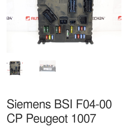
Kontakte
Kurv
Levering
Min Konto
Om os
Privatlivspolitik
Vilkår og betingelser
Siemens BSI F04-00
CP Peugeot 1007