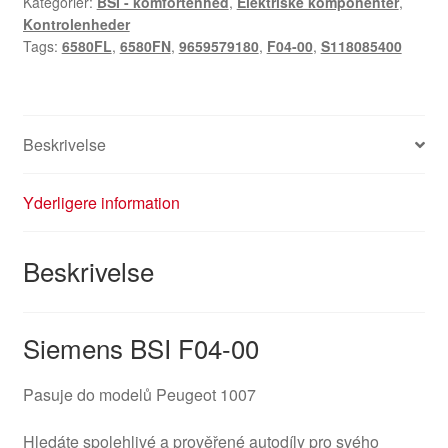
Kategorier:
BSI - komfortenhed
,
Elektriske komponenter
,
Kontrolenheder
Tags:
6580FL
,
6580FN
,
9659579180
,
F04-00
,
S118085400
Beskrivelse
Yderligere information
Beskrivelse
Siemens BSI F04-00
Pasuje do modelů Peugeot 1007
Hledáte spolehlivé a prověřené autodíly pro svého