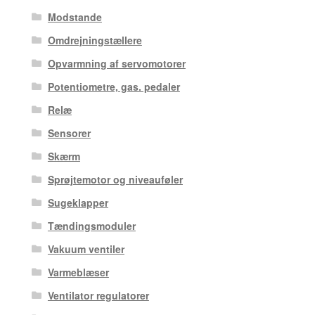
Modstande
Omdrejningstællere
Opvarmning af servomotorer
Potentiometre, gas. pedaler
Relæ
Sensorer
Skærm
Sprøjtemotor og niveauføler
Sugeklapper
Tændingsmoduler
Vakuum ventiler
Varmeblæser
Ventilator regulatorer