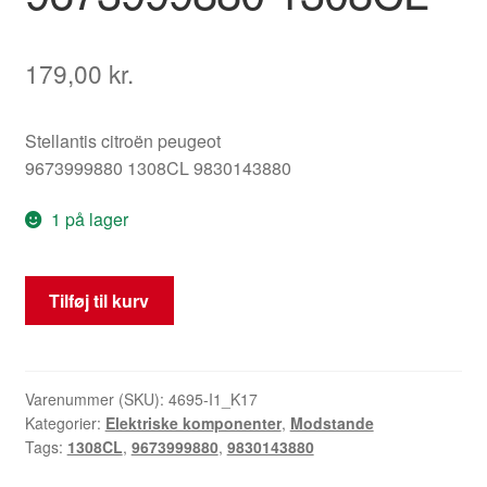
179,00
kr.
Stellantis citroën peugeot
9673999880 1308CL 9830143880
1 på lager
Sahara-
Tilføj til kurv
modstand
Citroën
Peugeot
9673999880
Varenummer (SKU):
4695-I1_K17
Kategorier:
Elektriske komponenter
,
Modstande
1308CL
Tags:
1308CL
,
9673999880
,
9830143880
antal