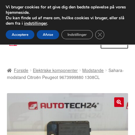
LEVERING fra 55 kr.
Vi bruger cookies for at give dig den bedste oplevelse på vores
hjemmeside.
FEDEX verdensomspændende forsendelse
Du kan finde ud af mere om, hvilke cookies vi bruger, eller slå
dem fra i
indstillinger
.
80 82 72 02
Man-fre 9-16
Close GDPR Cooki
Acceptere
Afvise
Indstillinger
Spring
Spring
Menu
til
til
navigation
indhold
Forside
Forside
Elektriske komponenter
Modstande
Sahara-
Betalinger
modstand Citroën Peugeot 9673999880 1308CL
Kasse
Klage
🔍
Klageprocedure