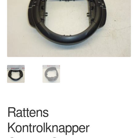
Kontakte
Kurv
Levering
Min Konto
Om os
Privatlivspolitik
Vilkår og betingelser
Rattens
Kontrolknapper