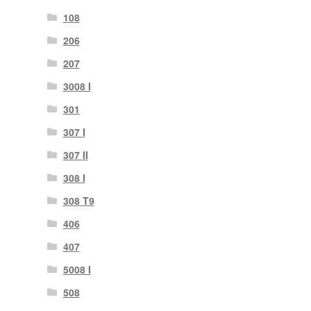
108
206
207
3008 I
301
307 I
307 II
308 I
308 T9
406
407
5008 I
508