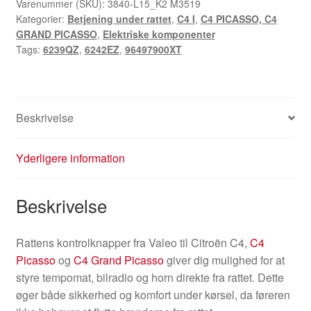
Varenummer (SKU):
3840-L15_K2 M3519
Kategorier:
Betjening under rattet
,
C4 I
,
C4 PICASSO, C4
GRAND PICASSO
,
Elektriske komponenter
Tags:
6239QZ
,
6242EZ
,
96497900XT
Beskrivelse
Yderligere information
Beskrivelse
Rattens kontrolknapper fra Valeo til Citroën C4,
C4
Picasso
og
C4 Grand Picasso
giver dig mulighed for at
styre tempomat, bilradio og horn direkte fra rattet. Dette
øger både sikkerhed og komfort under kørsel, da føreren