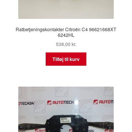
Ratbetjeningskontakter Citroën C4 96621668XT
6242HL
538,00
kr.
Tilføj til kurv