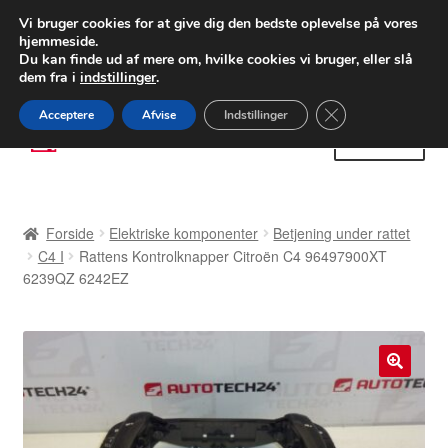
LEVERING fra 55 kr.
Vi bruger cookies for at give dig den bedste oplevelse på vores
hjemmeside.
FEDEX verdensomspændende forsendelse
Du kan finde ud af mere om, hvilke cookies vi bruger, eller slå
dem fra i
indstillinger
.
80 82 72 02
Man-fre 9-16
Close GDPR Cooki
Acceptere
Afvise
Indstillinger
Spring
Spring
Menu
til
til
navigation
indhold
Forside
Forside
Elektriske komponenter
Betjening under rattet
Betalinger
C4 I
Rattens Kontrolknapper Citroën C4 96497900XT
6239QZ 6242EZ
Kasse
Klage
🔍
Klageprocedure