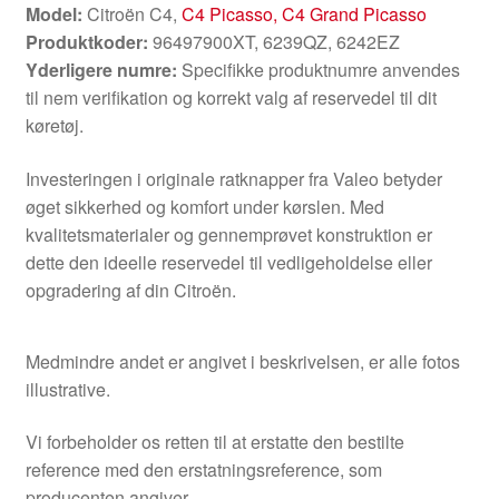
Model:
Citroën C4,
C4 Picasso, C4 Grand Picasso
Produktkoder:
96497900XT, 6239QZ, 6242EZ
Yderligere numre:
Specifikke produktnumre anvendes
til nem verifikation og korrekt valg af reservedel til dit
køretøj.
Investeringen i originale ratknapper fra Valeo betyder
øget sikkerhed og komfort under kørslen. Med
kvalitetsmaterialer og gennemprøvet konstruktion er
dette den ideelle reservedel til vedligeholdelse eller
opgradering af din Citroën.
Medmindre andet er angivet i beskrivelsen, er alle fotos
illustrative.
Vi forbeholder os retten til at erstatte den bestilte
reference med den erstatningsreference, som
producenten angiver.