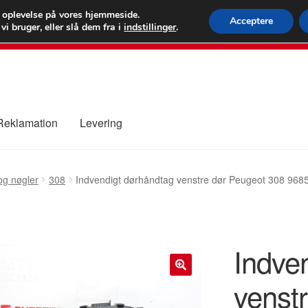
 kr.
FEDEX verdens
e oplevelse på vores hjemmeside.
Acceptere
i bruger, eller slå dem fra i
indstillinger
.
80 82 7
 Reklamation
Levering
ure
Kontakte
Kurv
Levering
Min Konto
Om os
Privatlivspolitik
og nøgler
308
Indvendigt dørhåndtag venstre dør Peugeot 308 9
Indve
venst
🔍