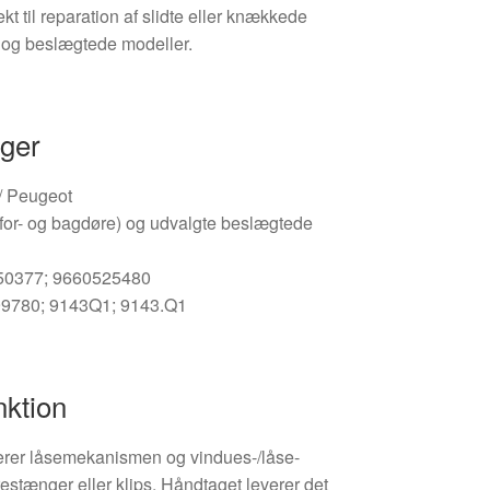
 til reparation af slidte eller knækkede
og beslægtede modeller.
nger
 / Peugeot
for- og bagdøre) og udvalgte beslægtede
950377; 9660525480
99780; 9143Q1; 9143.Q1
nktion
erer låsemekanismen og vindues-/låse-
estænger eller klips. Håndtaget leverer det