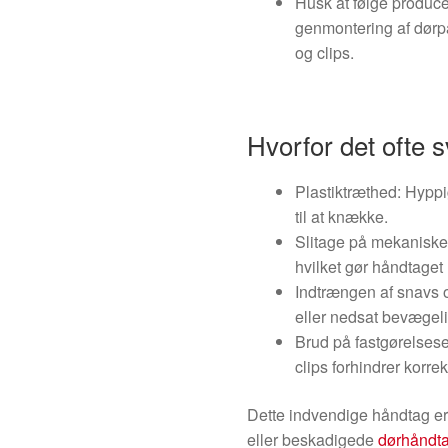
Husk at følge produc
genmontering af dørpa
og clips.
Hvorfor det ofte s
Plastiktræthed: Hyppi
til at knække.
Slitage på mekaniske 
hvilket gør håndtaget 
Indtrængen af snavs o
eller nedsat bevægel
Brud på fastgørelses
clips forhindrer korre
Dette indvendige håndtag er 
eller beskadigede
dørhåndt