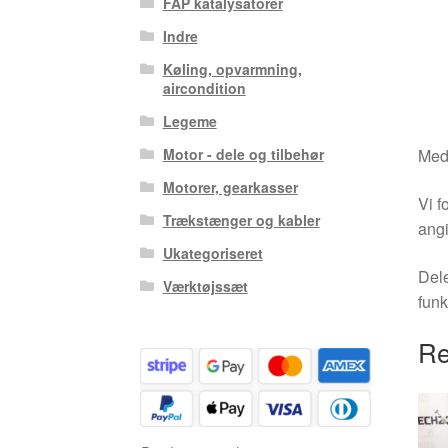
FAP katalysatorer
Indre
Køling, opvarmning,
aircondition
Legeme
Motor - dele og tilbehør
Medm
Motorer, gearkasser
Vi f
Trækstænger og kabler
angi
Ukategoriseret
Dele
Værktøjssæt
funk
Re