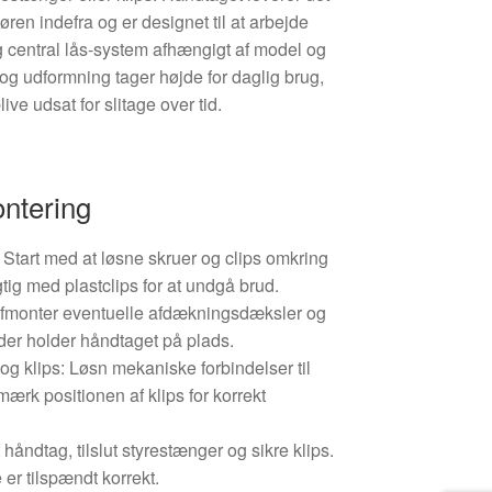
øren indefra og er designet til at arbejde
central lås-system afhængigt af model og
 og udformning tager højde for daglig brug,
ive udsat for slitage over tid.
ontering
Start med at løsne skruer og clips omkring
tig med plastclips for at undgå brud.
Afmonter eventuelle afdækningsdæksler og
, der holder håndtaget på plads.
og klips: Løsn mekaniske forbindelser til
rk positionen af klips for korrekt
håndtag, tilslut styrestænger og sikre klips.
e er tilspændt korrekt.