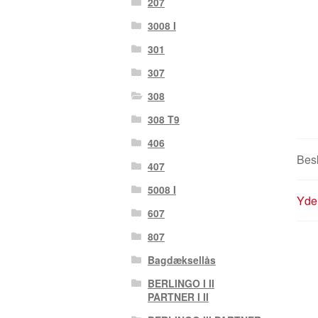
207
3008 I
301
307
308
308 T9
406
Besk
407
5008 I
Yder
607
807
Bagdæksellås
BERLINGO I II
PARTNER I II