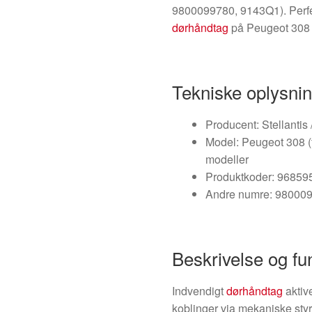
9800099780, 9143Q1). Perfekt
dørhåndtag
på Peugeot 308 
Tekniske oplysni
Producent: Stellantis
Model: Peugeot 308 (
modeller
Produktkoder: 9685
Andre numre: 98000
Beskrivelse og fu
Indvendigt
dørhåndtag
aktiv
koblinger via mekaniske styr