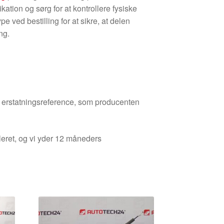
ikation og sørg for at kontrollere fysiske
e ved bestilling for at sikre, at delen
ng.
den erstatningsreference, som producenten
leret, og vi yder 12 måneders