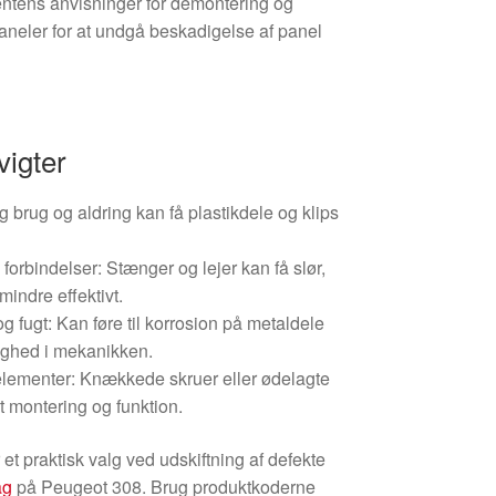
entens anvisninger for demontering og
neler for at undgå beskadigelse af panel
vigter
g brug og aldring kan få plastikdele og klips
forbindelser: Stænger og lejer kan få slør,
mindre effektivt.
g fugt: Kan føre til korrosion på metaldele
ighed i mekanikken.
elementer: Knækkede skruer eller ødelagte
kt montering og funktion.
et praktisk valg ved udskiftning af defekte
ag
på Peugeot 308. Brug produktkoderne