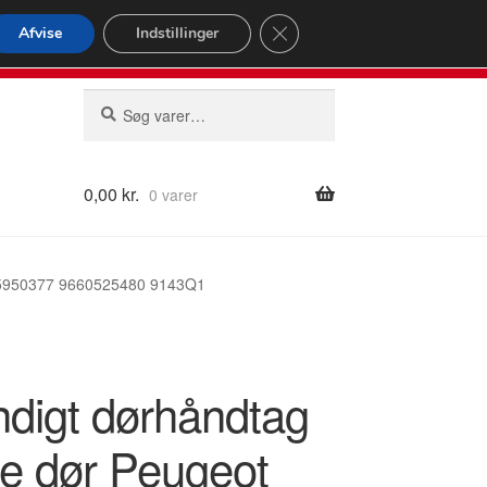
omspændende forsendelse
Close GDPR Cookie Banner
Afvise
Indstillinger
2 02
Man-fre 9-16
Søg
Søg
efter:
0,00
kr.
0 varer
685950377 9660525480 9143Q1
ndigt dørhåndtag
re dør Peugeot