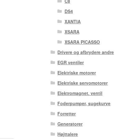
C8
DS4
XANTIA
XSARA
XSARA PICASSO
Drivere og afbrydere andre
EGR ventiler
Elektriske motorer
Elektriske servomotorer
Elektromagnet. ventil
Foderpumper, sugekurve
Forretter
Generatorer
Højttalere