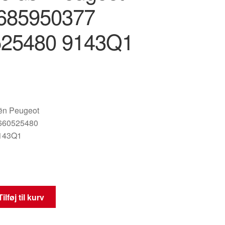
685950377
525480 9143Q1
oën Peugeot
660525480
143Q1
Tilføj til kurv