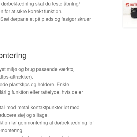
f dørbeklædning skal du teste åbning/
 for at sikre korrekt funktion.
Sæt dørpanelet på plads og fastgør skruer
ontering
plyst miljø og brug passende værktøj
klips-aftrækker).
gede plastklips og holdere. Enkle
årlig funktion eller rattelyde, hvis de er
al-mod-metal kontaktpunkter let med
educere støj og slitage.
ktion før genmontering af dørbeklædning for
emontering.