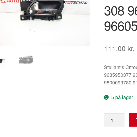
308 9
9660
111,00
kr.
Stellantis Citr
9685950377 9
9800099780 9
5 på lager
Indvendigt
dørhåndtag
venstre