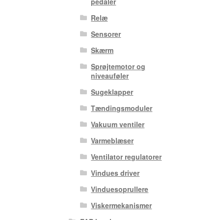
pedaler
Relæ
Sensorer
Skærm
Sprøjtemotor og
niveauføler
Sugeklapper
Tændingsmoduler
Vakuum ventiler
Varmeblæser
Ventilator regulatorer
Vindues driver
Vinduesoprullere
Viskermekanismer