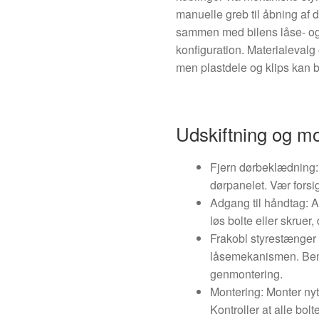
manuelle greb til åbning af d
sammen med bilens låse- og 
konfiguration. Materialevalg
men plastdele og klips kan bl
Udskiftning og m
Fjern dørbeklædning: 
dørpanelet. Vær forsig
Adgang til håndtag: 
løs bolte eller skruer
Frakobl styrestænger 
låsemekanismen. Bemæ
genmontering.
Montering: Monter nyt 
Kontroller at alle bolt