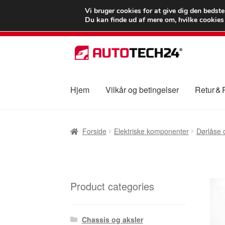
LEVERING fra 55
Vi bruger cookies for at give dig den bedst
Du kan finde ud af mere om, hvilke cookies v
Spring
Spring
til
til
navigation
indhold
Hjem
Vilkår og betingelser
Retur &
Forside
Betalinger
Kasse
Klage
Klageproced
Forside
Elektriske komponenter
Dørlåse 
Vilkår og betingelser
Product categories
Chassis og aksler