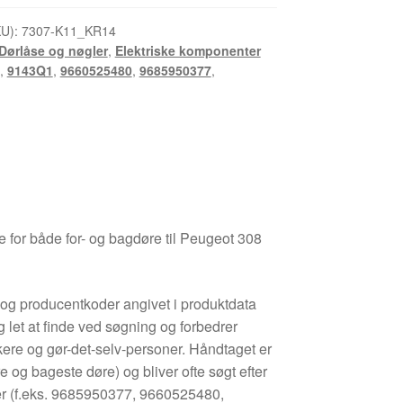
KU):
7307-K11_KR14
Dørlåse og nøgler
,
Elektriske komponenter
,
9143Q1
,
9660525480
,
9685950377
,
re for både for- og bagdøre til Peugeot 308
og producentkoder angivet i produktdata
 let at finde ved søgning og forbedrer
ere og gør-det-selv-personer. Håndtaget er
re og bageste døre) og bliver ofte søgt efter
er (f.eks. 9685950377, 9660525480,