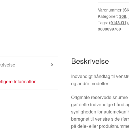
dør
Peugeot
Varenummer (S
Kategorier:
308
,
308
Tags:
(9143.Q1).
9685950377
9800099780
9660525480
9143Q1
antal
Beskrivelse
rivelse
Indvendigt håndtag til venst
ligere information
og andre modeller.
Originale reservedelsnumre 
gør dette indvendige håndtag
synligheden for automekanik
beregnet til venstre side (før
på dele- eller produktnumm