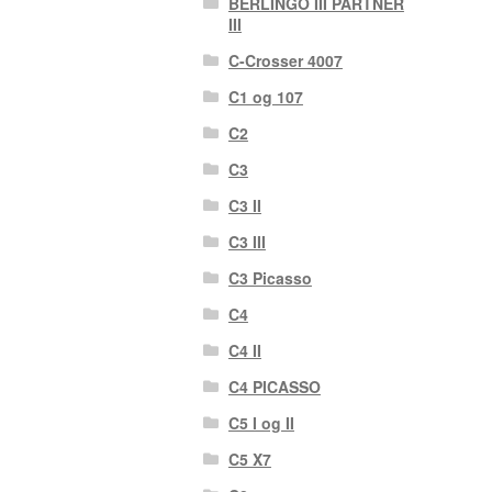
BERLINGO III PARTNER
III
C-Crosser 4007
C1 og 107
C2
C3
C3 II
C3 III
C3 Picasso
C4
C4 II
C4 PICASSO
C5 I og II
C5 X7