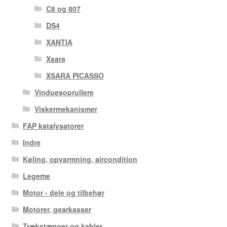
C8 og 807
DS4
XANTIA
Xsara
XSARA PICASSO
Vinduesoprullere
Viskermekanismer
FAP katalysatorer
Indre
Køling, opvarmning, aircondition
Legeme
Motor - dele og tilbehør
Motorer, gearkasser
Trækstænger og kabler