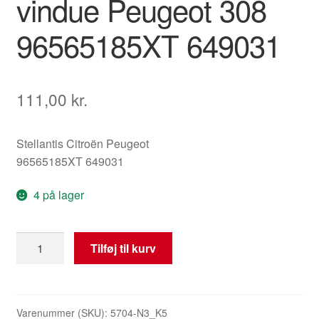
vindue Peugeot 308
96565185XT 649031
111,00
kr.
Stellantis Citroën Peugeot
96565185XT 649031
4 på lager
Elrudekontakt
Tilføj til kurv
til
venstre
bageste
vindue
Varenummer (SKU):
5704-N3_K5