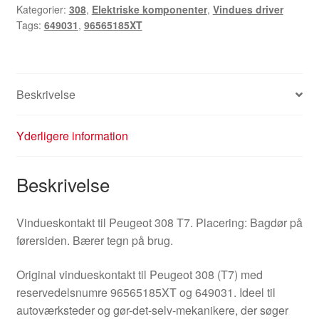
Kategorier:
308
,
Elektriske komponenter
,
Vindues driver
Peugeot
Tags:
649031
,
96565185XT
308
96565185XT
649031
antal
Beskrivelse
Yderligere information
Beskrivelse
Vindueskontakt til Peugeot 308 T7. Placering: Bagdør på
førersiden. Bærer tegn på brug.
Original vindueskontakt til Peugeot 308 (T7) med
reservedelsnumre 96565185XT og 649031. Ideel til
autoværksteder og gør-det-selv-mekanikere, der søger