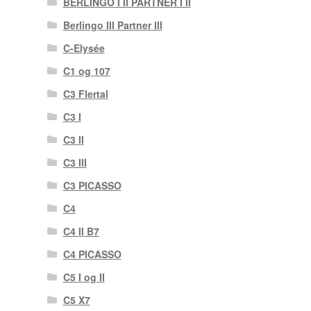
BERLINGO I II PARTNER I II
Berlingo III Partner III
C-Elysée
C1 og 107
C3 Flertal
C3 I
C3 II
C3 III
C3 PICASSO
C4
C4 II B7
C4 PICASSO
C5 I og II
C5 X7