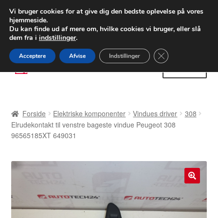
LEVERING fra 55 kr.
Vi bruger cookies for at give dig den bedste oplevelse på vores
hjemmeside.
FEDEX verdensomspændende forsendelse
Du kan finde ud af mere om, hvilke cookies vi bruger, eller slå
dem fra i
indstillinger
.
80 82 72 02
Man-fre 9-16
Close GDPR Cooki
Acceptere
Afvise
Indstillinger
Spring
Spring
Menu
til
til
navigation
indhold
Forside
Forside
Elektriske komponenter
Vindues driver
308
Betalinger
Elrudekontakt til venstre bageste vindue Peugeot 308
96565185XT 649031
Kasse
Klage
🔍
Klageprocedure