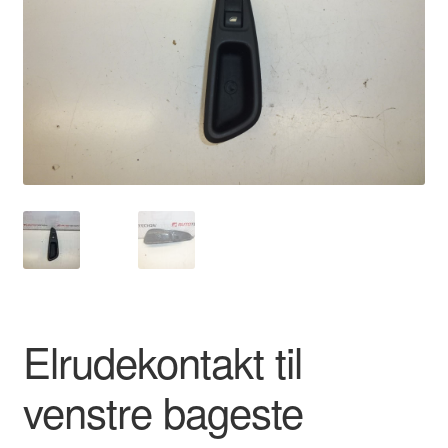
Kontakte
Kurv
Levering
Min Konto
Om os
Privatlivspolitik
Vilkår og betingelser
Elrudekontakt til
venstre bageste