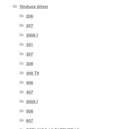
Vindues driver
206
207
3008 I
301
307
308
308 T9
406
407
5008 I
508
607