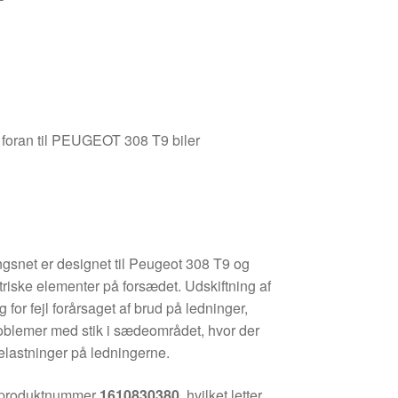
foran til PEUGEOT 308 T9 biler
snet er designet til Peugeot 308 T9 og
ktriske elementer på forsædet. Udskiftning af
for fejl forårsaget af brud på ledninger,
roblemer med stik i sædeområdet, hvor der
lastninger på ledningerne.
r produktnummer
1610830380
, hvilket letter