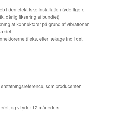
b i den elektriske installation (yderligere
k, dårlig fiksering af bundtet).
sning af konnektorer på grund af vibrationer
sædet.
nnektorerne (f.eks. efter lækage ind i det
den erstatningsreference, som producenten
leret, og vi yder 12 måneders