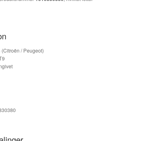
on
is (Citroën / Peugeot)
T9
angivet
0830380
alinger