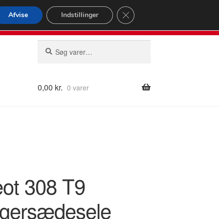
omspændende forsendelse
Close GDPR Cookie Banner
Afvise
Indstillinger
2 02
Man-fre 9-16
Søg
Søg
efter:
0,00
kr.
0 varer
ot 308 T9
gersædesele