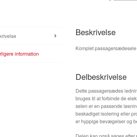
Beskrivelse
rivelse
Komplet passagersædesele 
ligere information
Delbeskrivelse
Dette passagersædes ledning
bruges til at forbinde de ele
selen er en passende løsning 
beskadiget isolering eller p
er hyppige bevægelser og be
Delen kan også søges efte