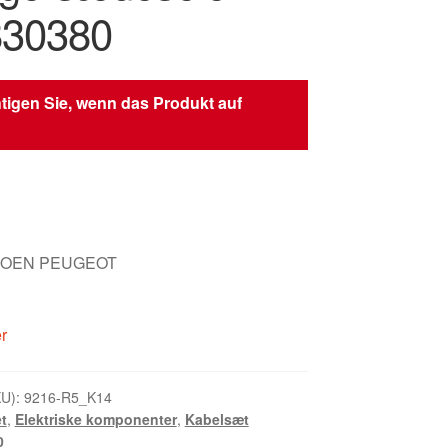
830380
tigen Sie, wenn das Produkt auf
ITROEN PEUGEOT
er
KU):
9216-R5_K14
t
,
Elektriske komponenter
,
Kabelsæt
0