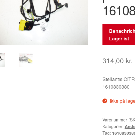
1610
Benachrich
Lager ist
314,00
kr.
Stellantis C
1610830380
Ikke på lag
Varenummer (S
Kategorier:
Ande
Tag:
161083038