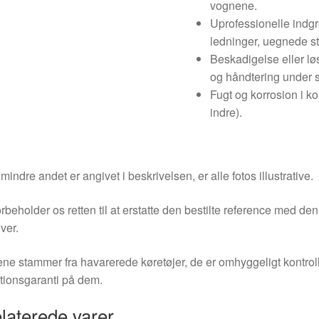
vognene.
Uprofessionelle indgre
ledninger, uegnede sti
Beskadigelse eller lø
og håndtering under 
Fugt og korrosion i ko
indre).
indre andet er angivet i beskrivelsen, er alle fotos illustrative.
orbeholder os retten til at erstatte den bestilte reference med 
ver.
ne stammer fra havarerede køretøjer, de er omhyggeligt kontrol
tionsgaranti på dem.
laterede varer