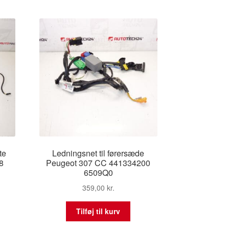
te
Ledningsnet til førersæde
8
Peugeot 307 CC 441334200
6509Q0
359,00
kr.
Tilføj til kurv