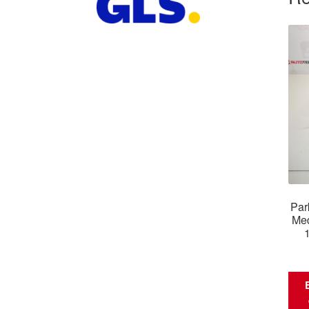
Par
Med