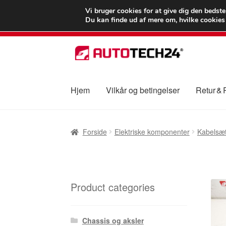
LEVERING fra 55
Vi bruger cookies for at give dig den bedst
Du kan finde ud af mere om, hvilke cookies v
Spring
Spring
til
til
navigation
indhold
Hjem
Vilkår og betingelser
Retur &
Forside
Betalinger
Kasse
Klage
Klageproced
Forside
Elektriske komponenter
Kabelsæ
Vilkår og betingelser
Product categories
Chassis og aksler