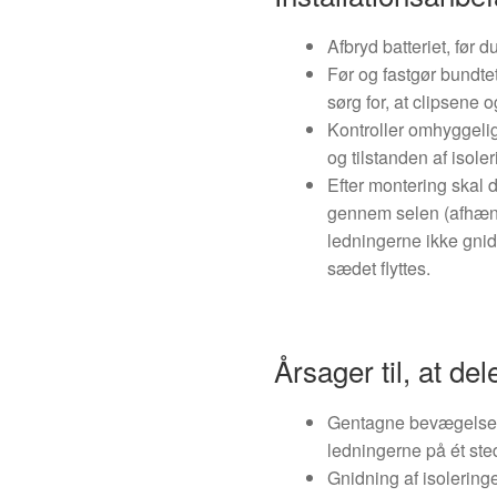
Afbryd batteriet, før 
Før og fastgør bundte
sørg for, at clipsene 
Kontroller omhyggelig
og tilstanden af isole
Efter montering skal d
gennem selen (afhængi
ledningerne ikke gnid
sædet flyttes.
Årsager til, at de
Gentagne bevægelser 
ledningerne på ét ste
Gnidning af isolering