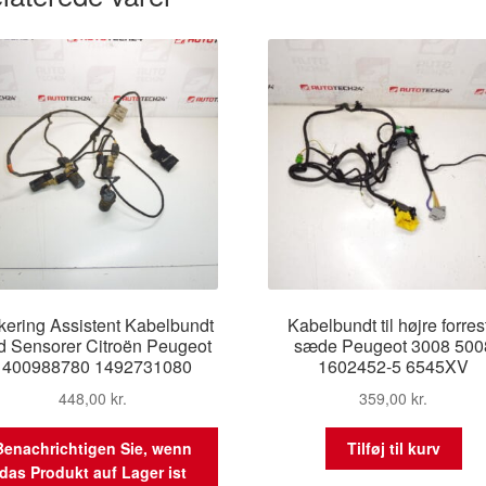
kering Assistent Kabelbundt
Kabelbundt til højre forres
 Sensorer Citroën Peugeot
sæde Peugeot 3008 500
1400988780 1492731080
1602452-5 6545XV
448,00
kr.
359,00
kr.
Benachrichtigen Sie, wenn
Tilføj til kurv
das Produkt auf Lager ist