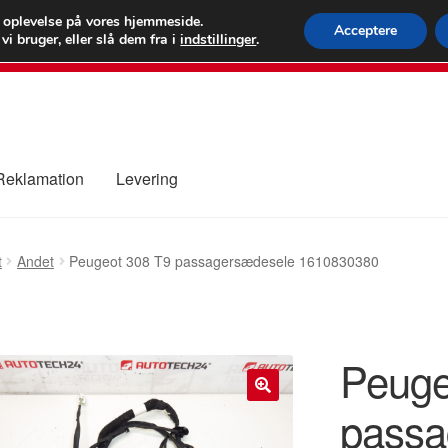
 kr.
FEDEX verdens
e oplevelse på vores hjemmeside.
Acceptere
i bruger, eller slå dem fra i
indstillinger
.
80 82 7
 Reklamation
Levering
ure
Kontakte
Kurv
Levering
Min Konto
Om os
Privatlivspolitik
t
Andet
Peugeot 308 T9 passagersædesele 1610830380
Peuge
passa
🔍