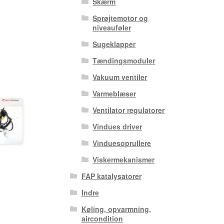
Skærm
Sprøjtemotor og
niveauføler
Sugeklapper
Tændingsmoduler
Vakuum ventiler
Varmeblæser
Ventilator regulatorer
Vindues driver
Vinduesoprullere
Viskermekanismer
FAP katalysatorer
Indre
Køling, opvarmning,
aircondition