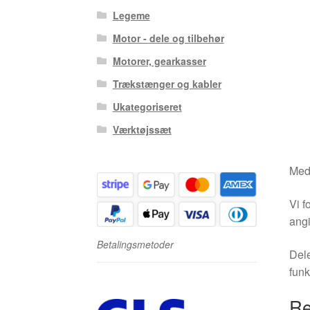
Legeme
Motor - dele og tilbehør
Motorer, gearkasser
Trækstænger og kabler
Ukategoriseret
Værktøjssæt
Medm
Vi f
angi
Betalingsmetoder
Dele
funk
Re