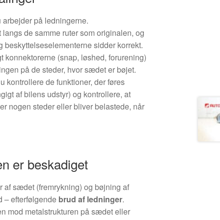
du arbejder på ledningerne.
t langs de samme ruter som originalen, og
og beskyttelseselementerne sidder korrekt.
t konnektorerne (snap, løshed, forurening)
ringen på de steder, hvor sædet er bøjet.
u kontrollere de funktioner, der føres
gt af bilens udstyr) og kontrollere, at
er nogen steder eller bliver belastede, når
len er beskadiget
af sædet (fremrykning) og bøjning af
d – efterfølgende
brud af ledninger
.
en mod metalstrukturen på sædet eller