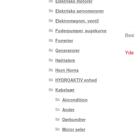
Elektriske motorer
Elektriske servomotorer
Elektromagnet. ventil
Foderpumper, sugekurve
Besk
Forretter
Generatorer
Yder
Højttalere
Horn Horns
HYDROAKTIV enhed
Kabelsæt
Aircondition
Andet
Dørbundter
Motor seler