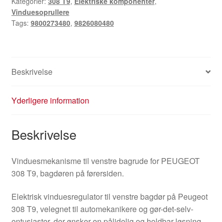
Kategorier:
308 T9
,
Elektriske komponenter
,
Vinduesoprullere
Tags:
9800273480
,
9826080480
Beskrivelse
Yderligere information
Beskrivelse
Vinduesmekanisme til venstre bagrude for PEUGEOT
308 T9, bagdøren på førersiden.
Elektrisk vinduesregulator til venstre bagdør på Peugeot
308 T9, velegnet til automekanikere og gør-det-selv-
entusiaster, der ønsker en pålidelig og holdbar løsning