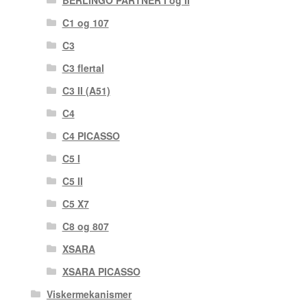
BERLINGO PARTNER I og II
C1 og 107
C3
C3 flertal
C3 II (A51)
C4
C4 PICASSO
C5 I
C5 II
C5 X7
C8 og 807
XSARA
XSARA PICASSO
Viskermekanismer