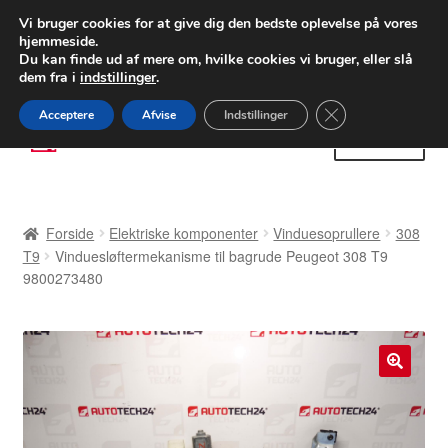
LEVERING fra 55 kr.
Vi bruger cookies for at give dig den bedste oplevelse på vores
hjemmeside.
FEDEX verdensomspændende forsendelse
Du kan finde ud af mere om, hvilke cookies vi bruger, eller slå
dem fra i
indstillinger
.
80 82 72 02
Man-fre 9-16
Close GDPR Cooki
Acceptere
Afvise
Indstillinger
Spring
Spring
Menu
til
til
navigation
indhold
Forside
Forside
Elektriske komponenter
Vinduesoprullere
308
Betalinger
T9
Vinduesløftermekanisme til bagrude Peugeot 308 T9
9800273480
Kasse
Klage
🔍
Klageprocedure