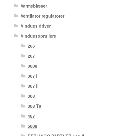
Varmeblæser
Ventilator regulatorer
Vindues driver
Vinduesoprullere
206
207
3008
307 I
307 II
308
308 T9
407
5008