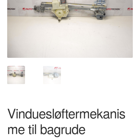
Kontakte
Kurv
Levering
Min Konto
Om os
Privatlivspolitik
Vilkår og betingelser
Vinduesløftermekanis
me til bagrude