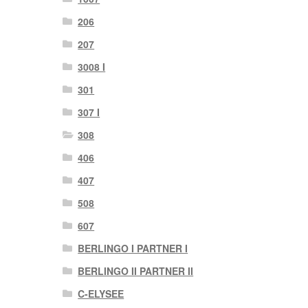
206
207
3008 I
301
307 I
308
406
407
508
607
BERLINGO I PARTNER I
BERLINGO II PARTNER II
C-ELYSEE