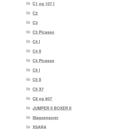
C1 og 107 I
C2
C3
C3 Picasso
C4 I
C4 II
C4 Picasso
C5 I
C5 II
C5 X7
C8 og 807
JUMPER II BOXER II
Slagsensorer
XSARA