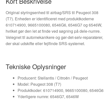
Kort Beskrivelse
Original styringsenhed til airbag/SRS til Peugeot 308
(T7). Enheden er identificeret med produktkoderne
610714900, 9665100080, 6546G6, 6546G7 og 6546W,
hvilket gør den let at finde ved søgning på dele‑numre.
Velegnet til automekanikere og gør‑det‑selv‑reparatører,
der skal udskifte eller fejlfinde SRS‑systemet.
Tekniske Oplysninger
Producent: Stellantis / Citroën / Peugeot
Model: Peugeot 308 (T7)
Produktkoder: 610714900, 9665100080, 6546G6
Yderligere numre: 6546G7, 6546W