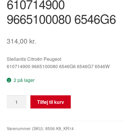
610714900
9665100080 6546G6
314,00
kr.
Stellantis Citroën Peugeot
610714900 9665100080 6546G6 6546G7 6546W
2 på lager
Airbagstyreenhed
Tilføj til kurv
Peugeot
308
610714900
9665100080
Varenummer (SKU):
8506-K8_KR14