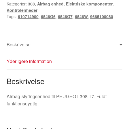
Kategorier:
308
,
Airbag enhed
,
Elektriske komponenter
,
6546G6
Kontrolenheder
antal
Tags:
610714900
,
6546G6
,
6546G7
,
6546W
,
9665100080
Beskrivelse
Yderligere information
Beskrivelse
Airbag-styringsenhed til PEUGEOT 308 T7. Fuldt
funktionsdygtig.