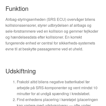
Funktion
Airbag‑styringsenheden (SRS ECU) overvåger bilens
kollisionssensorer, styrer udbrydelsen af airbags og
sele‑forstrammere ved en kollision og gemmer fejlkoder
og hændelsesdata efter kollisioner. En korrekt
fungerende enhed er central for sikkerheds‑systemets
evne til at beskytte passagererne ved et uheld.
Udskiftning
Frakobl altid bilens negative batterikabel før
arbejde på SRS‑komponenter og vent mindst 10
minutter for at undgå spænding i kredsløbet.
Find enhedens placering i køretøjet (placeringen
kan variere med udstyrsniveau — ofte under