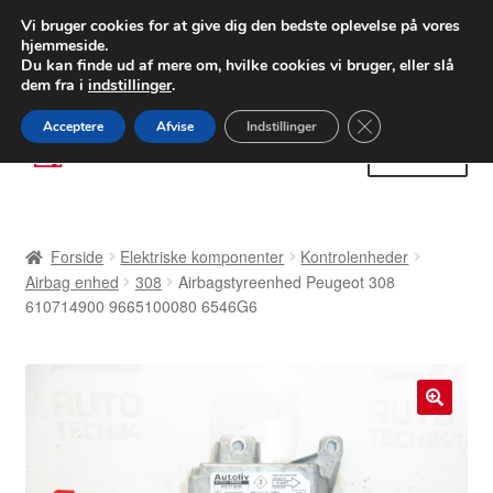
LEVERING fra 55 kr.
Vi bruger cookies for at give dig den bedste oplevelse på vores
hjemmeside.
FEDEX verdensomspændende forsendelse
Du kan finde ud af mere om, hvilke cookies vi bruger, eller slå
dem fra i
indstillinger
.
80 82 72 02
Man-fre 9-16
Close GDPR Cooki
Acceptere
Afvise
Indstillinger
Spring
Spring
Menu
til
til
navigation
indhold
Forside
Forside
Elektriske komponenter
Kontrolenheder
Betalinger
Airbag enhed
308
Airbagstyreenhed Peugeot 308
610714900 9665100080 6546G6
Kasse
Klage
🔍
Klageprocedure