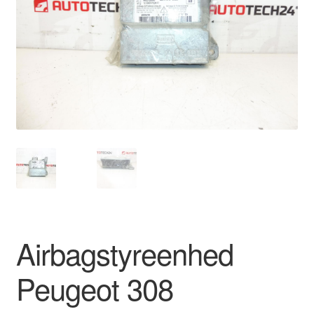
Kontakte
Kurv
Levering
Min Konto
Om os
Privatlivspolitik
Vilkår og betingelser
Airbagstyreenhed
Peugeot 308