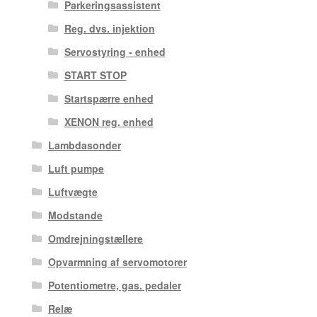
Parkeringsassistent
Reg. dvs. injektion
Servostyring - enhed
START STOP
Startspærre enhed
XENON reg. enhed
Lambdasonder
Luft pumpe
Luftvægte
Modstande
Omdrejningstællere
Opvarmning af servomotorer
Potentiometre, gas. pedaler
Relæ