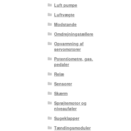
Luft pumpe
Luftvægte
Modstande
Omdrejningstællere
Opvarmning af
servomotorer
Potentiometre, gas.
pedaler
Relæ
Sensorer
Skærm
Sprøjtemotor og
niveauføler
Sugeklapper
Tændingsmoduler