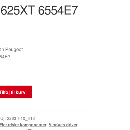
1625XT 6554E7
oën Peugeot
54E7
t
Tilføj til kurv
KU):
2283-H10_K18
Elektriske komponenter
,
Vindues driver