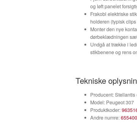
og løft panelet forsigt
Frakobl elektriske sti
holderen (typisk clips
Monter den nye kontakt
dørbeklædningen sæt
Undgå at trække i ledn
stikbenene og rens o
Tekniske oplysni
Producent: Stellantis
Model: Peugeot 307
Produktkoder:
96351
Andre numre:
65540