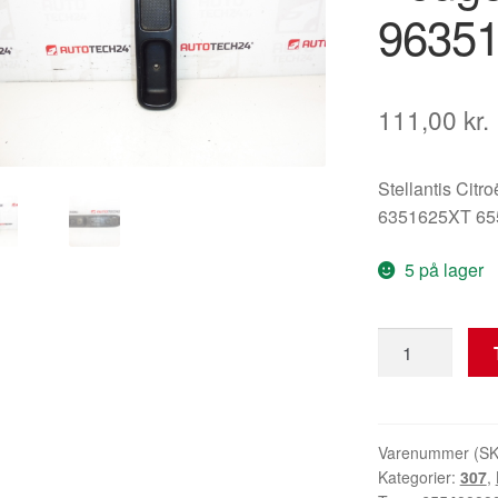
9635
111,00
kr.
Stellantis Citr
6351625XT 65
5 på lager
Vindueskontak
Peugeot
307
96351625XT
6554E7
Varenummer (S
Kategorier:
307
,
antal