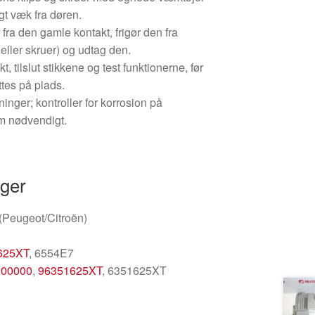
igt væk fra døren.
k fra den gamle kontakt, frigør den fra
 eller skruer) og udtag den.
, tilslut stikkene og test funktionerne, før
tes på plads.
inger; kontroller for korrosion på
m nødvendigt.
nger
 (Peugeot/Citroën)
625XT
, 6554E7
000000
,
96351625XT
, 6351625XT