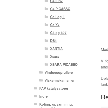
C4 II B7
C4 PICASSO
C5 I og II
C5 X7
C8 og 807
DS4
XANTIA
Medm
Xsara
Vi f
XSARA PICASSO
angi
Vinduesoprullere
Dele
Viskermekanismer
funk
FAP katalysatorer
Re
Indre
Køling, opvarmning,