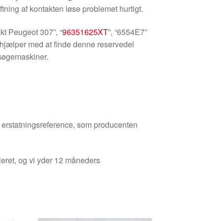
ftning af kontakten løse problemet hurtigt.
t Peugeot 307”, “
96351625XT
”, “6554E7”
 hjælper med at finde denne reservedel
g søgemaskiner.
den erstatningsreference, som producenten
leret, og vi yder 12 måneders