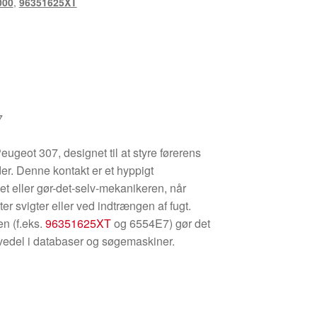
000
,
96351625XT
7
Peugeot 307, designet til at styre førerens
er. Denne kontakt er et hyppigt
et eller gør-det-selv-mekanikeren, når
er svigter eller ved indtrængen af fugt.
n (f.eks.
96351625XT
og 6554E7) gør det
rvedel i databaser og søgemaskiner.