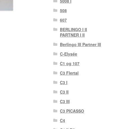
5008 I
508
607
BERLINGO I II
PARTNER I II
Berlingo III Partner III
C-Elysée
C1 og 107
C3 Flertal
C3 I
C3 II
C3 III
C3 PICASSO
C4