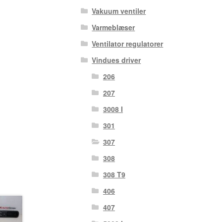
Vakuum ventiler
Varmeblæser
Ventilator regulatorer
Vindues driver
206
207
3008 I
301
307
308
308 T9
406
407