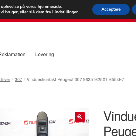
 kr.
FEDEX verdens
e oplevelse på vores hjemmeside.
Acceptere
i bruger, eller slå dem fra i
indstillinger
.
80 82 7
 Reklamation
Levering
ure
Kontakte
Kurv
Levering
Min Konto
Om os
Privatlivspolitik
driver
307
Vindueskontakt Peugeot 307 96351625XT 6554E7
Vindu
Peuge
🔍