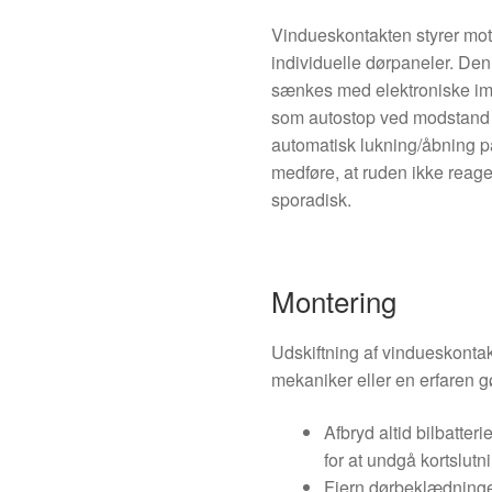
Vindueskontakten styrer motor
individuelle dørpaneler. Den
sænkes med elektroniske imp
som autostop ved modstand og
automatisk lukning/åbning på
medføre, at ruden ikke reager
sporadisk.
Montering
Udskiftning af vindueskontak
mekaniker eller en erfaren g
Afbryd altid bilbatter
for at undgå kortslutn
Fjern dørbeklædninge