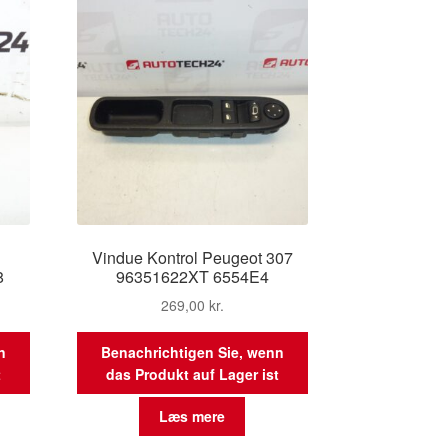
n
Vindue Kontrol Peugeot 307
8
96351622XT 6554E4
269,00
kr.
n
Benachrichtigen Sie, wenn
t
das Produkt auf Lager ist
Læs mere