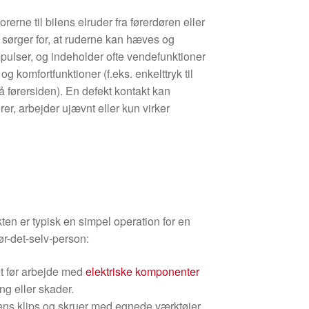
erne til bilens elruder fra førerdøren eller
 sørger for, at ruderne kan hæves og
ulser, og indeholder ofte vendefunktioner
 komfortfunktioner (f.eks. enkelttryk til
 førersiden). En defekt kontakt kan
er, arbejder ujævnt eller kun virker
ten er typisk en simpel operation for en
ør-det-selv-person:
iet før arbejde med
elektriske komponenter
ing eller skader.
ns klips og skruer med egnede værktøjer