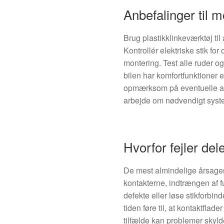
Anbefalinger til m
Brug plastikklinkeværktøj ti
Kontrollér elektriske stik fo
montering. Test alle ruder og
bilen har komfortfunktioner el
opmærksom på eventuelle af
arbejde om nødvendigt syste
Hvorfor fejler del
De mest almindelige årsager t
kontakterne, indtrængen af fu
defekte eller løse stikforbi
tiden føre til, at kontaktflade
tilfælde kan problemer skylde