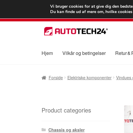
LEVERING fra 55
Vi bruger cookies for at give dig den bedst
Du kan finde ud af mere om, hvilke cookies v
Spring
Spring
til
til
navigation
indhold
Hjem
Vilkår og betingelser
Retur &
Forside
Betalinger
Kasse
Klage
Klageproced
Forside
Elektriske komponenter
Vindues 
Vilkår og betingelser
Product categories
Chassis og aksler