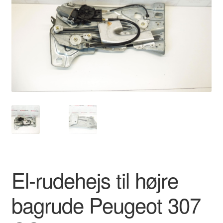
Kontakte
Kurv
Levering
Min Konto
Om os
Privatlivspolitik
Vilkår og betingelser
El-rudehejs til højre
bagrude Peugeot 307