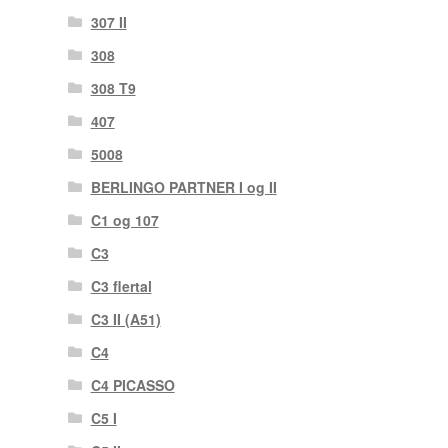
307 II
308
308 T9
407
5008
BERLINGO PARTNER I og II
C1 og 107
C3
C3 flertal
C3 II (A51)
C4
C4 PICASSO
C5 I