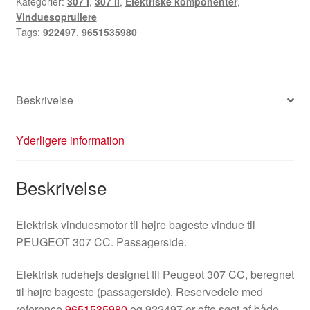
Kategorier:
307 I
,
307 II
,
Elektriske komponenter
,
Vinduesoprullere
Tags:
922497
,
9651535980
Beskrivelse
Yderligere information
Beskrivelse
Elektrisk vinduesmotor til højre bageste vindue til
PEUGEOT 307 CC. Passagerside.
Elektrisk rudehejs designet til Peugeot 307 CC, beregnet
til højre bageste (passagerside). Reservedele med
reference
9651535980
og 922497 er ofte søgt af både