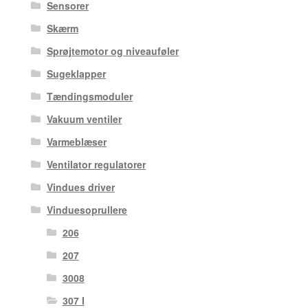
Sensorer
Skærm
Sprøjtemotor og niveauføler
Sugeklapper
Tændingsmoduler
Vakuum ventiler
Varmeblæser
Ventilator regulatorer
Vindues driver
Vinduesoprullere
206
207
3008
307 I