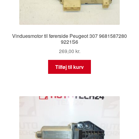
Vinduesmotor til førerside Peugeot 307 9681587280
9221S6
269,00
kr.
Tilføj til kurv