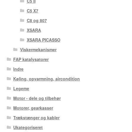
C5 II
C5 X7
C8 og 807
XSARA
XSARA PICASSO
Viskermekanismer
FAP katalysatorer
Indre
Køling, opvarmning, aircondition
Legeme
Motor - dele og tilbehør
Motorer, gearkasser
Trækstænger og kabler
Ukategoriseret