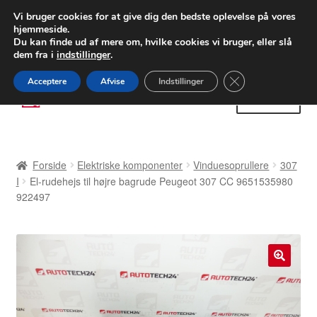
LEVERING fra 55 kr.
Vi bruger cookies for at give dig den bedste oplevelse på vores
hjemmeside.
FEDEX verdensomspændende forsendelse
Du kan finde ud af mere om, hvilke cookies vi bruger, eller slå
dem fra i
indstillinger
.
80 82 72 02
Man-fre 9-16
Close GDPR Cooki
Acceptere
Afvise
Indstillinger
Spring
Spring
Menu
til
til
navigation
indhold
Forside
Forside
Elektriske komponenter
Vinduesoprullere
307
Betalinger
I
El-rudehejs til højre bagrude Peugeot 307 CC 9651535980
922497
Kasse
Klage
🔍
Klageprocedure