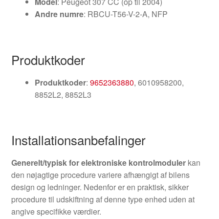
Model
: Peugeot 307 CC (op til 2004)
Andre numre
: RBCU-T56-V-2-A, NFP
Produktkoder
Produktkoder
:
9652363880
, 6010958200,
8852L2, 8852L3
Installationsanbefalinger
Generelt/typisk for elektroniske kontrolmoduler
kan
den nøjagtige procedure variere afhængigt af bilens
design og ledninger. Nedenfor er en praktisk, sikker
procedure til udskiftning af denne type enhed uden at
angive specifikke værdier.