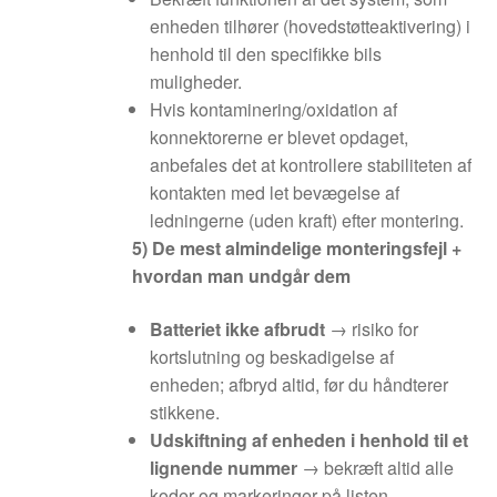
enheden tilhører (hovedstøtteaktivering) i
henhold til den specifikke bils
muligheder.
Hvis kontaminering/oxidation af
konnektorerne er blevet opdaget,
anbefales det at kontrollere stabiliteten af
kontakten med let bevægelse af
ledningerne (uden kraft) efter montering.
5) De mest almindelige monteringsfejl +
hvordan man undgår dem
Batteriet ikke afbrudt
→ risiko for
kortslutning og beskadigelse af
enheden; afbryd altid, før du håndterer
stikkene.
Udskiftning af enheden i henhold til et
lignende nummer
→ bekræft altid alle
koder og markeringer på listen.