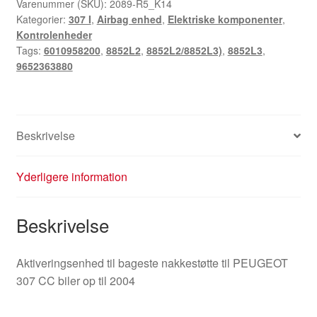
Varenummer (SKU):
2089-R5_K14
Kategorier:
307 I
,
Airbag enhed
,
Elektriske komponenter
,
Kontrolenheder
Tags:
6010958200
,
8852L2
,
8852L2/8852L3)
,
8852L3
,
9652363880
Beskrivelse
Yderligere information
Beskrivelse
Aktiveringsenhed til bageste nakkestøtte til PEUGEOT
307 CC biler op til 2004