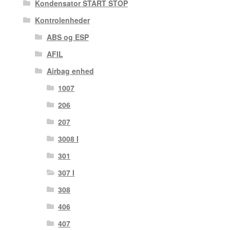
Kondensator START STOP
Kontrolenheder
ABS og ESP
AFIL
Airbag enhed
1007
206
207
3008 I
301
307 I
308
406
407