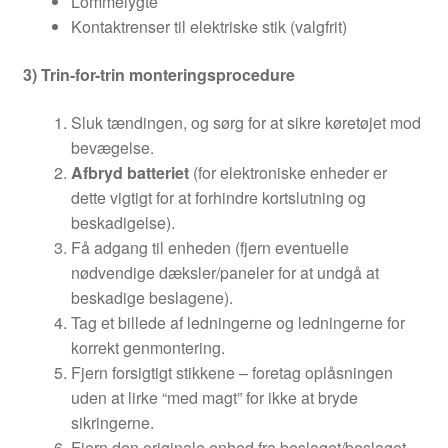
Lommelygte
Kontaktrenser til elektriske stik (valgfrit)
3) Trin-for-trin monteringsprocedure
Sluk tændingen, og sørg for at sikre køretøjet mod
bevægelse.
Afbryd batteriet
(for elektroniske enheder er
dette vigtigt for at forhindre kortslutning og
beskadigelse).
Få adgang til enheden (fjern eventuelle
nødvendige dæksler/paneler for at undgå at
beskadige beslagene).
Tag et billede af ledningerne og ledningerne for
korrekt genmontering.
Fjern forsigtigt stikkene – foretag oplåsningen
uden at lirke “med magt” for ikke at bryde
sikringerne.
Fjern den originale enhed fra beslaget/beslaget.