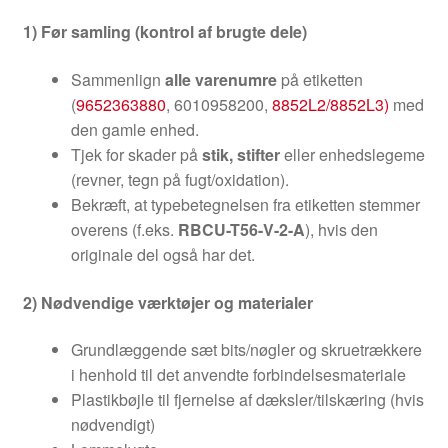
1) Før samling (kontrol af brugte dele)
Sammenlign
alle varenumre
på etiketten
(
9652363880
, 6010958200,
8852L2/8852L3)
med
den gamle enhed.
Tjek for skader på
stik, stifter
eller enhedslegeme
(revner, tegn på fugt/oxidation).
Bekræft, at typebetegnelsen fra etiketten stemmer
overens (f.eks.
RBCU-T56-V-2-A
), hvis den
originale del også har det.
2) Nødvendige værktøjer og materialer
Grundlæggende sæt bits/nøgler og skruetrækkere
i henhold til det anvendte forbindelsesmateriale
Plastikbøjle til fjernelse af dæksler/tilskæring (hvis
nødvendigt)