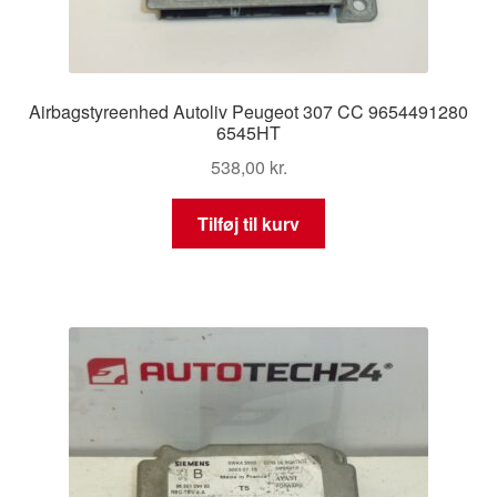
Airbagstyreenhed Autoliv Peugeot 307 CC 9654491280
6545HT
538,00
kr.
Tilføj til kurv