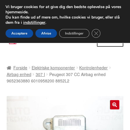
LEVERING fra 55 kr.
Vi bruger cookies for at give dig den bedste oplevelse på vores
hjemmeside.
FEDEX verdensomspændende forsendelse
Du kan finde ud af mere om, hvilke cookies vi bruger, eller slå
dem fra i
indstillinger
.
80 82 72 02
Man-fre 9-16
Close GDPR Cooki
Acceptere
Afvise
Indstillinger
Spring
Spring
Menu
til
til
navigation
indhold
Forside
Forside
Elektriske komponenter
Kontrolenheder
Betalinger
Airbag enhed
307 I
Peugeot 307 CC Airbag enhed
9652363880 6010958200 8852L2
Kasse
Klage
🔍
Klageprocedure