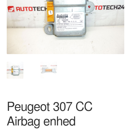
Kontakte
Kurv
Levering
Min Konto
Om os
Privatlivspolitik
Vilkår og betingelser
Peugeot 307 CC
Airbag enhed