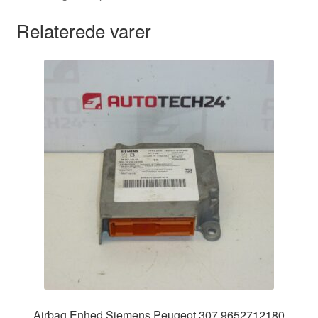
Relaterede varer
Airbag Enhed Siemens Peugeot 307 9652712180