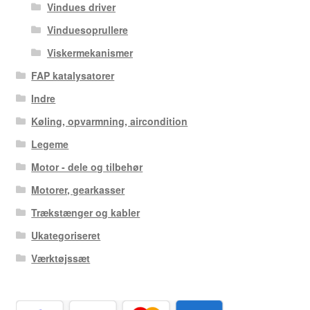
Vindues driver
Vinduesoprullere
Viskermekanismer
FAP katalysatorer
Indre
Køling, opvarmning, aircondition
Legeme
Motor - dele og tilbehør
Motorer, gearkasser
Trækstænger og kabler
Ukategoriseret
Værktøjssæt