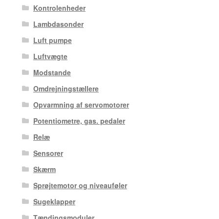
Kontrolenheder
Lambdasonder
Luft pumpe
Luftvægte
Modstande
Omdrejningstællere
Opvarmning af servomotorer
Potentiometre, gas. pedaler
Relæ
Sensorer
Skærm
Sprøjtemotor og niveauføler
Sugeklapper
Tændingsmoduler