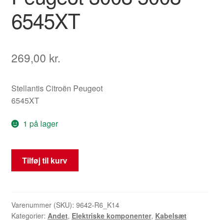
6545XT
269,00
kr.
Stellantis Citroën Peugeot
6545XT
1 på lager
Ledningsnet
Tilføj til kurv
til
passagersæde
Peugeot
3008
Varenummer (SKU):
9642-R6_K14
Kategorier:
Andet
,
Elektriske komponenter
,
Kabelsæt
5008