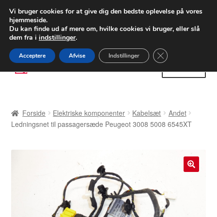
LEVERING fra 55 kr.
Vi bruger cookies for at give dig den bedste oplevelse på vores
hjemmeside.
FEDEX verdensomspændende forsendelse
Du kan finde ud af mere om, hvilke cookies vi bruger, eller slå
dem fra i
indstillinger
.
80 82 72 02
Man-fre 9-16
Close GDPR Cooki
Acceptere
Afvise
Indstillinger
Spring
Spring
Menu
til
til
navigation
indhold
Forside
Forside
Elektriske komponenter
Kabelsæt
Andet
Betalinger
Ledningsnet til passagersæde Peugeot 3008 5008 6545XT
Kasse
Klage
🔍
Klageprocedure