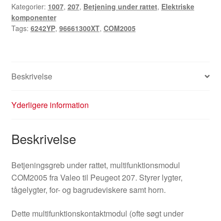
Kategorier:
1007
,
207
,
Betjening under rattet
,
Elektriske
96661300XT
komponenter
6242YP
Tags:
6242YP
,
96661300XT
,
COM2005
antal
Beskrivelse
Yderligere information
Beskrivelse
Betjeningsgreb under rattet, multifunktionsmodul
COM2005 fra Valeo til Peugeot 207. Styrer lygter,
tågelygter, for- og bagrudeviskere samt horn.
Dette multifunktionskontaktmodul (ofte søgt under