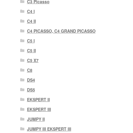
C3 Picasso
C4 I
C4 II
C4 PICASSO, C4 GRAND PICASSO
C5 I
C5 II
C5 X7
C8
DS4
DS5
EKSPERT II
EKSPERT III
JUMPY II
JUMPY III EKSPERT III