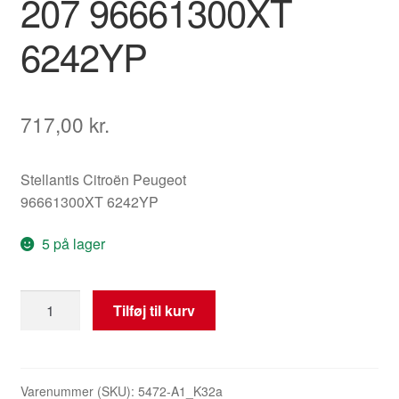
207 96661300XT
6242YP
717,00
kr.
Stellantis Citroën Peugeot
96661300XT 6242YP
5 på lager
Multifunktionskontakt
Tilføj til kurv
til
ratstamme
Peugeot
207
Varenummer (SKU):
5472-A1_K32a