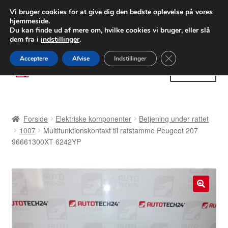
LEVERING fra 55 kr.
Vi bruger cookies for at give dig den bedste oplevelse på vores
hjemmeside.
FEDEX verdensomspændende forsendelse
Du kan finde ud af mere om, hvilke cookies vi bruger, eller slå
dem fra i
indstillinger
.
80 82 72 02
Man-fre 9-16
Close GDPR Cooki
Acceptere
Afvise
Indstillinger
Spring
Spring
Menu
til
til
navigation
indhold
Forside
Forside
Elektriske komponenter
Betjening under rattet
Betalinger
1007
Multifunktionskontakt til ratstamme Peugeot 207
96661300XT 6242YP
Kasse
Klage
🔍
Klageprocedure