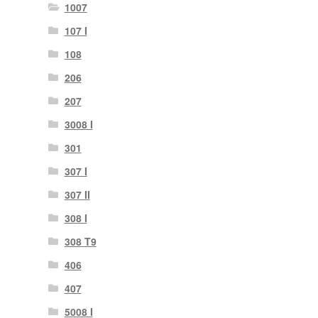
1007
107 I
108
206
207
3008 I
301
307 I
307 II
308 I
308 T9
406
407
5008 I