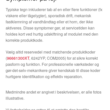
Typiske tegn inkluderer tab af en eller flere funktioner (fx
viskere eller tågelygter), sporadisk drift, mekanisk
fastklemning af vandhåndtag eller et horn, der ikke
aktiveres. Disse symptomer gør, at servicetiden kan
holdes kort ved hurtig udskiftning af modulet med den
korrekte produktkode.
Vælg altid reservedel med matchende produktkoder
(
96661300XT
, 6242YP, COM2005) for at sikre korrekt
pasform og funktion. For professionelle værksteder og
gør-det-selv-mekanikere giver kendskab til disse koder
hurtigere identifikation og effektiv reparation.
Medmindre andet er angivet i beskrivelsen, er alle fotos
illustrative.
Vi forbeholder os retten til at erstatte den bestilte