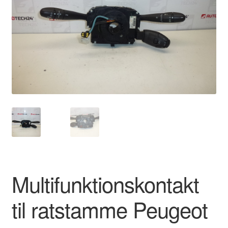
Kontakte
Kurv
Levering
Min Konto
Om os
Privatlivspolitik
Vilkår og betingelser
Multifunktionskontakt
til ratstamme Peugeot