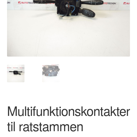
Kontakte
Kurv
Levering
Min Konto
Om os
Privatlivspolitik
Vilkår og betingelser
Multifunktionskontakter
til ratstammen