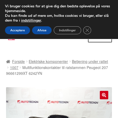
LEVERING fra 55 kr.
Vi bruger cookies for at give dig den bedste oplevelse på vores
hjemmeside.
FEDEX verdensomspændende forsendelse
Du kan finde ud af mere om, hvilke cookies vi bruger, eller slå
dem fra i
indstillinger
.
80 82 72 02
Man-fre 9-16
Close GDPR Cooki
Acceptere
Afvise
Indstillinger
Spring
Spring
Menu
til
til
navigation
indhold
Forside
Forside
Elektriske komponenter
Betjening under rattet
Betalinger
1007
Multifunktionskontakter til ratstammen Peugeot 207
96661299XT 6242YN
Kasse
Klage
🔍
Klageprocedure