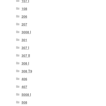
107 I
108
206
207
3008 I
301
307 I
307 II
308 I
308 T9
406
407
5008 I
508