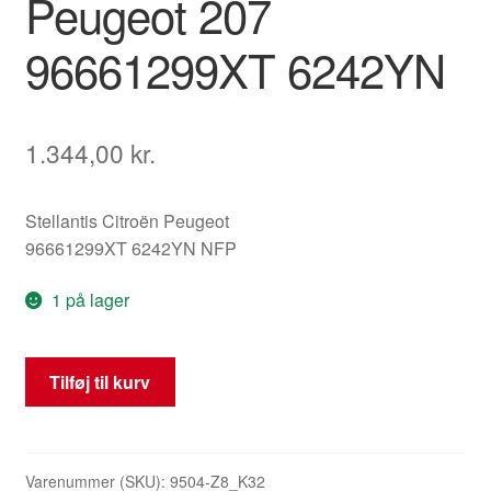
Peugeot 207
96661299XT 6242YN
1.344,00
kr.
Stellantis Citroën Peugeot
96661299XT 6242YN NFP
1 på lager
Multifunktionskontakter
Tilføj til kurv
til
ratstammen
Peugeot
207
Varenummer (SKU):
9504-Z8_K32