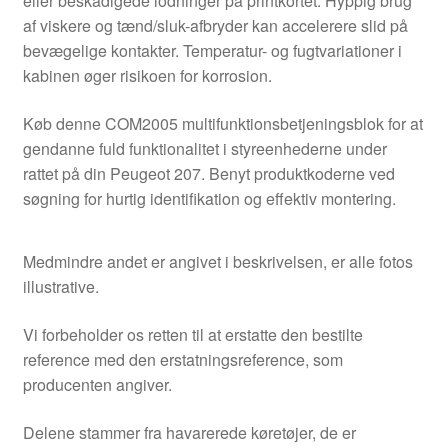
eller beskadigede lodninger på printkortet. Hyppig brug
af viskere og tænd/sluk-afbryder kan accelerere slid på
bevægelige kontakter. Temperatur- og fugtvariationer i
kabinen øger risikoen for korrosion.
Køb denne COM2005 multifunktionsbetjeningsblok for at
gendanne fuld funktionalitet i styreenhederne under
rattet på din Peugeot 207. Benyt produktkoderne ved
søgning for hurtig identifikation og effektiv montering.
Medmindre andet er angivet i beskrivelsen, er alle fotos
illustrative.
Vi forbeholder os retten til at erstatte den bestilte
reference med den erstatningsreference, som
producenten angiver.
Delene stammer fra havarerede køretøjer, de er