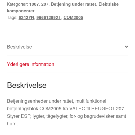
Kategorier:
1007
,
207
,
Betjening under rattet
,
Elektriske
96661299XT
komponenter
6242YN
Tags:
6242YN
,
96661299XT
,
COM2005
antal
Beskrivelse
Yderligere information
Beskrivelse
Betjeningsenheder under rattet, multifunktionel
betjeningsblok COM2005 fra VALEO til PEUGEOT 207.
Styrer ESP, lygter, tågelygter, for- og bagrudevisker samt
horn.