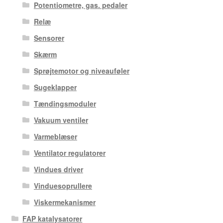
Potentiometre, gas. pedaler
Relæ
Sensorer
Skærm
Sprøjtemotor og niveauføler
Sugeklapper
Tændingsmoduler
Vakuum ventiler
Varmeblæser
Ventilator regulatorer
Vindues driver
Vinduesoprullere
Viskermekanismer
FAP katalysatorer