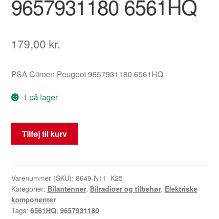
9657931180 6561HQ
179,00
kr.
PSA Citroen Peugeot 9657931180 6561HQ
1 på lager
Antenne
Tilføj til kurv
Modul
Peugeot
207
9657931180
Varenummer (SKU):
8649-N11_K25
Kategorier:
Bilantenner
,
Bilradioer og tilbehør
,
Elektriske
6561HQ
komponenter
antal
Tags:
6561HQ
,
9657931180