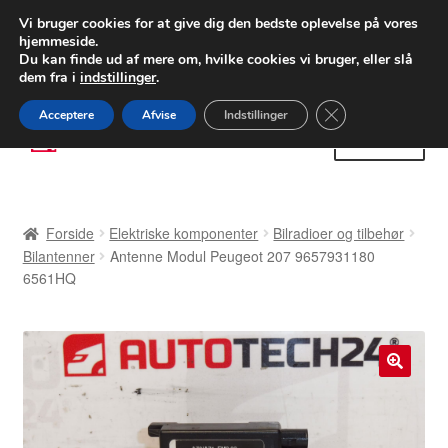
LEVERING fra 55 kr.
Vi bruger cookies for at give dig den bedste oplevelse på vores
hjemmeside.
FEDEX verdensomspændende forsendelse
Du kan finde ud af mere om, hvilke cookies vi bruger, eller slå
dem fra i
indstillinger
.
80 82 72 02
Man-fre 9-16
Close GDPR Cooki
Acceptere
Afvise
Indstillinger
Spring
Spring
Menu
til
til
navigation
indhold
Forside
Forside
Elektriske komponenter
Bilradioer og tilbehør
Betalinger
Bilantenner
Antenne Modul Peugeot 207 9657931180
6561HQ
Kasse
Klage
🔍
Klageprocedure