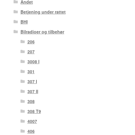
Andet
Betjening under rattet
BHI
Bilradioer og tilbehør
206
207
3008 I
301
307 I
307 II
308
308 T9
4007
406