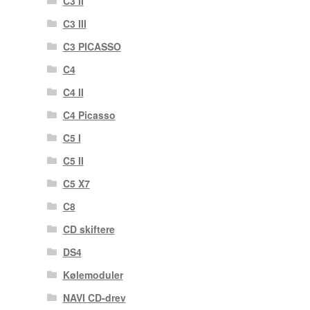
C3 II
C3 III
C3 PICASSO
C4
C4 II
C4 Picasso
C5 I
C5 II
C5 X7
C8
CD skiftere
DS4
Kølemoduler
NAVI CD-drev