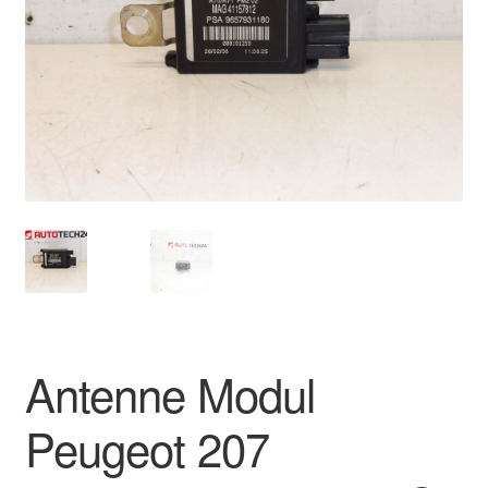
Kontakte
Kurv
Levering
Min Konto
Om os
Privatlivspolitik
Vilkår og betingelser
Antenne Modul
Peugeot 207