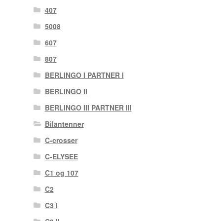
407
5008
607
807
BERLINGO I PARTNER I
BERLINGO II
BERLINGO III PARTNER III
Bilantenner
C-crosser
C-ELYSEE
C1 og 107
C2
C3 I