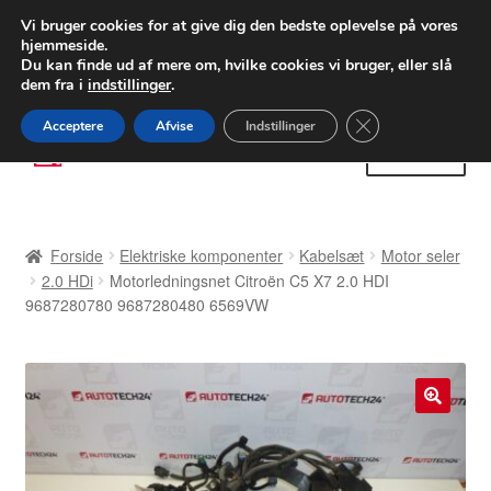
LEVERING fra 55 kr.
Vi bruger cookies for at give dig den bedste oplevelse på vores
hjemmeside.
FEDEX verdensomspændende forsendelse
Du kan finde ud af mere om, hvilke cookies vi bruger, eller slå
dem fra i
indstillinger
.
80 82 72 02
Man-fre 9-16
Close GDPR Cooki
Acceptere
Afvise
Indstillinger
Spring
Spring
Menu
til
til
navigation
indhold
Forside
Forside
Elektriske komponenter
Kabelsæt
Motor seler
Betalinger
2.0 HDi
Motorledningsnet Citroën C5 X7 2.0 HDI
9687280780 9687280480 6569VW
Kasse
Klage
🔍
Klageprocedure