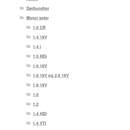
Dørbundter
Motor seler
1,0 CR
1,4 16V
1,4 i
1,5 HDi
1,6 16V
1,8 16V og 2,0 16V
1,8 18V
1.0
1.2
1.4 HDi
1.4 VTI