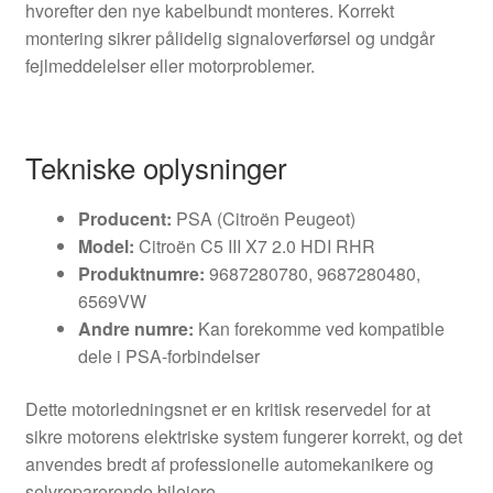
hvorefter den nye kabelbundt monteres. Korrekt
montering sikrer pålidelig signaloverførsel og undgår
fejlmeddelelser eller motorproblemer.
Tekniske oplysninger
Producent:
PSA (Citroën Peugeot)
Model:
Citroën C5 III X7 2.0 HDI RHR
Produktnumre:
9687280780, 9687280480,
6569VW
Andre numre:
Kan forekomme ved kompatible
dele i PSA-forbindelser
Dette motorledningsnet er en kritisk reservedel for at
sikre motorens elektriske system fungerer korrekt, og det
anvendes bredt af professionelle automekanikere og
selvreparerende bilejere.