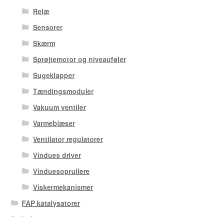
Relæ
Sensorer
Skærm
Sprøjtemotor og niveauføler
Sugeklapper
Tændingsmoduler
Vakuum ventiler
Varmeblæser
Ventilator regulatorer
Vindues driver
Vinduesoprullere
Viskermekanismer
FAP katalysatorer