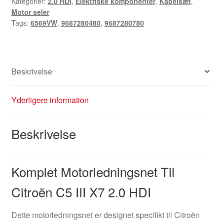
Kategorier:
2.0 HDi
,
Elektriske komponenter
,
Kabelsæt
,
Motor seler
Tags:
6569VW
,
9687280480
,
9687280780
Beskrivelse
Yderligere information
Beskrivelse
Komplet Motorledningsnet Til
Citroën C5 III X7 2.0 HDI
Dette motorledningsnet er designet specifikt til Citroën