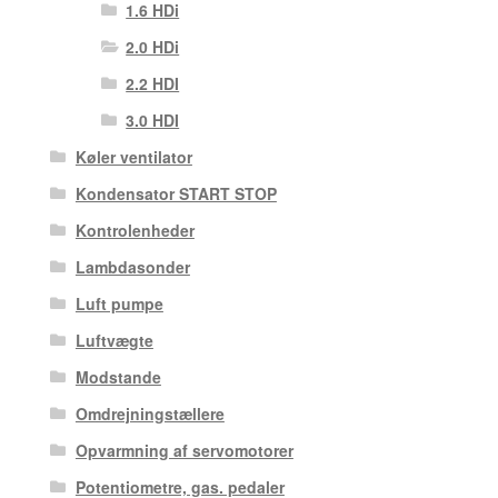
1.6 HDi
2.0 HDi
2.2 HDI
3.0 HDI
Køler ventilator
Kondensator START STOP
Kontrolenheder
Lambdasonder
Luft pumpe
Luftvægte
Modstande
Omdrejningstællere
Opvarmning af servomotorer
Potentiometre, gas. pedaler