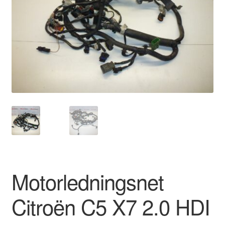
Kontakte
Kurv
Levering
Min Konto
Om os
Privatlivspolitik
Vilkår og betingelser
Motorledningsnet
Citroën C5 X7 2.0 HDI