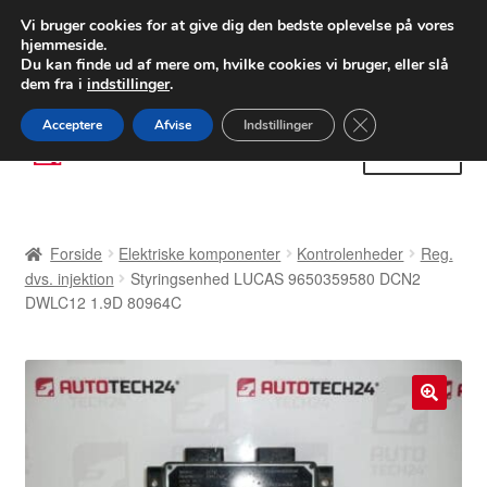
LEVERING fra 55 kr.
Vi bruger cookies for at give dig den bedste oplevelse på vores
hjemmeside.
FEDEX verdensomspændende forsendelse
Du kan finde ud af mere om, hvilke cookies vi bruger, eller slå
dem fra i
indstillinger
.
80 82 72 02
Man-fre 9-16
Close GDPR Cooki
Acceptere
Afvise
Indstillinger
Spring
Spring
Menu
til
til
navigation
indhold
Forside
Forside
Elektriske komponenter
Kontrolenheder
Reg.
Betalinger
dvs. injektion
Styringsenhed LUCAS 9650359580 DCN2
DWLC12 1.9D 80964C
Kasse
Klage
🔍
Klageprocedure