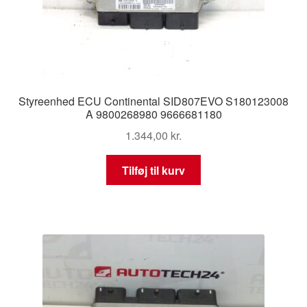
Styreenhed ECU Continental SID807EVO S180123008
A 9800268980 9666681180
1.344,00
kr.
Tilføj til kurv