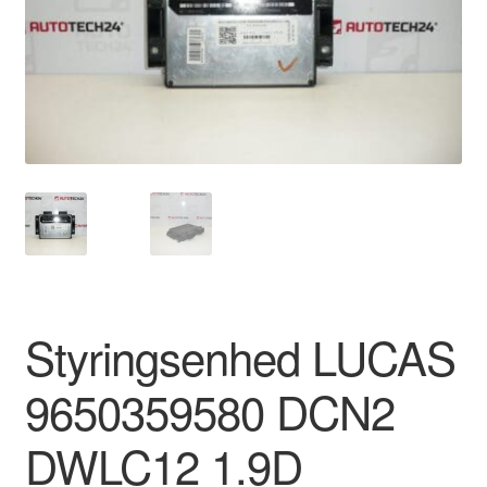
Kontakte
Kurv
Levering
Min Konto
Om os
Privatlivspolitik
Styringsenhed LUCAS
Vilkår og betingelser
9650359580 DCN2
DWLC12 1.9D