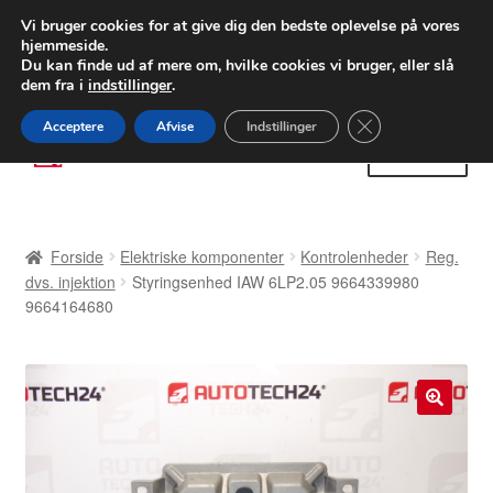
LEVERING fra 55 kr.
Vi bruger cookies for at give dig den bedste oplevelse på vores
hjemmeside.
FEDEX verdensomspændende forsendelse
Du kan finde ud af mere om, hvilke cookies vi bruger, eller slå
dem fra i
indstillinger
.
80 82 72 02
Man-fre 9-16
Close GDPR Cooki
Acceptere
Afvise
Indstillinger
Spring
Spring
Menu
til
til
navigation
indhold
Forside
Forside
Elektriske komponenter
Kontrolenheder
Reg.
Betalinger
dvs. injektion
Styringsenhed IAW 6LP2.05 9664339980
9664164680
Kasse
Klage
🔍
Klageprocedure