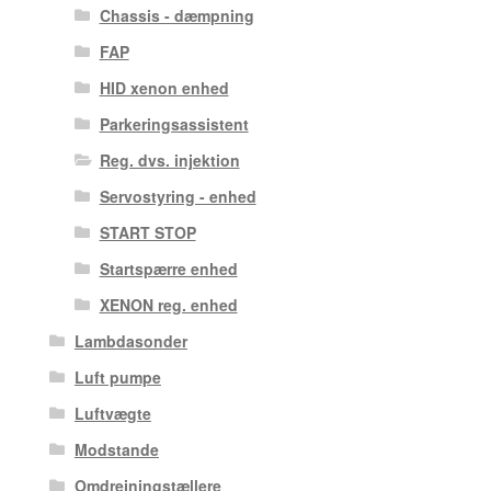
Chassis - dæmpning
FAP
HID xenon enhed
Parkeringsassistent
Reg. dvs. injektion
Servostyring - enhed
START STOP
Startspærre enhed
XENON reg. enhed
Lambdasonder
Luft pumpe
Luftvægte
Modstande
Omdrejningstællere