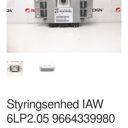
Kontakte
Kurv
Levering
Min Konto
Om os
Privatlivspolitik
Vilkår og betingelser
Styringsenhed IAW
6LP2.05 9664339980