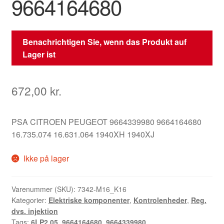
9664164680
Benachrichtigen Sie, wenn das Produkt auf
Lager ist
672,00
kr.
PSA CITROEN PEUGEOT 9664339980 9664164680
16.735.074 16.631.064 1940XH 1940XJ
Ikke på lager
Varenummer (SKU):
7342-M16_K16
Kategorier:
Elektriske komponenter
,
Kontrolenheder
,
Reg.
dvs. injektion
Tags:
6LP2.05
,
9664164680
,
9664339980