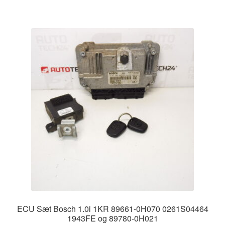
ECU Sæt Bosch 1.0i 1KR 89661-0H070 0261S04464
1943FE og 89780-0H021