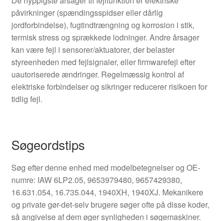
De hyppigste årsager til fejlfunktion er elektriske
påvirkninger (spændingsspidser eller dårlig
jordforbindelse), fugtindtrængning og korrosion i stik,
termisk stress og sprækkede lodninger. Andre årsager
kan være fejl i sensorer/aktuatorer, der belaster
styreenheden med fejlsignaler, eller firmwarefejl efter
uautoriserede ændringer. Regelmæssig kontrol af
elektriske forbindelser og sikringer reducerer risikoen for
tidlig fejl.
Søgeordstips
Søg efter denne enhed med modelbetegnelser og OE-
numre: IAW 6LP2.05, 9653979480, 9657429380,
16.631.054, 16.735.044, 1940XH, 1940XJ. Mekanikere
og private gør-det-selv brugere søger ofte på disse koder,
så angivelse af dem øger synligheden i søgemaskiner.