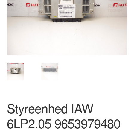
Kontakte
Kurv
Levering
Min Konto
Om os
Privatlivspolitik
Vilkår og betingelser
Styreenhed IAW
6LP2.05 9653979480