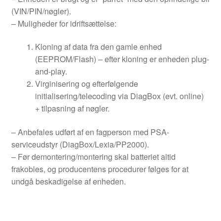
(VIN/PIN/nøgler).
– Muligheder for idriftsættelse:
Kloning af data fra den gamle enhed
(EEPROM/Flash) – efter kloning er enheden plug-
and-play.
Virginisering og efterfølgende
initialisering/telecoding via DiagBox (evt. online)
+ tilpasning af nøgler.
– Anbefales udført af en fagperson med PSA-
serviceudstyr (DiagBox/Lexia/PP2000).
– Før demontering/montering skal batteriet altid
frakobles, og producentens procedurer følges for at
undgå beskadigelse af enheden.