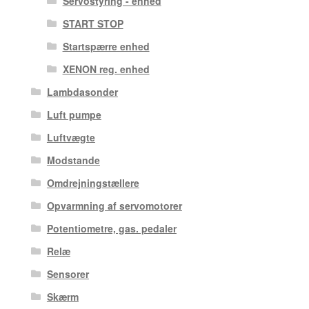
Servostyring - enhed
START STOP
Startspærre enhed
XENON reg. enhed
Lambdasonder
Luft pumpe
Luftvægte
Modstande
Omdrejningstællere
Opvarmning af servomotorer
Potentiometre, gas. pedaler
Relæ
Sensorer
Skærm