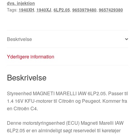
dvs. injektion
Tags:
1940XH
,
1940XJ
,
6LP2.05
,
9653979480
,
9657429380
Beskrivelse
Yderligere information
Beskrivelse
Styreenhed MAGNETI MARELLI IAW 6LP2.05. Passer til
1.4 16V KFU-motorer til Citroën og Peugeot. Kommer fra
en Citroën C4.
Denne motorstyringsenhed (ECU) Magneti Marelli IAW
6LP2.05 er en almindeligt søgt reservedel til køretøjer