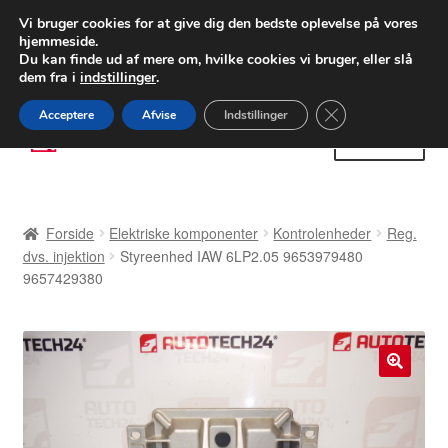
LEVERING fra 55 kr.
Vi bruger cookies for at give dig den bedste oplevelse på vores
hjemmeside.
FEDEX verdensomspændende forsendelse
Du kan finde ud af mere om, hvilke cookies vi bruger, eller slå
dem fra i
indstillinger
.
80 82 72 02
Man-fre 9-16
Close GDPR Cooki
Acceptere
Afvise
Indstillinger
Spring
Spring
Menu
til
til
navigation
indhold
Forside
Forside
Elektriske komponenter
Kontrolenheder
Reg.
Betalinger
dvs. injektion
Styreenhed IAW 6LP2.05 9653979480
9657429380
Kasse
Klage
🔍
Klageprocedure