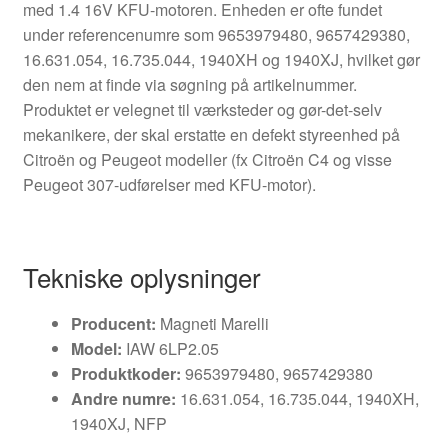
med 1.4 16V KFU-motoren. Enheden er ofte fundet
under referencenumre som 9653979480, 9657429380,
16.631.054, 16.735.044, 1940XH og 1940XJ, hvilket gør
den nem at finde via søgning på artikelnummer.
Produktet er velegnet til værksteder og gør-det-selv
mekanikere, der skal erstatte en defekt styreenhed på
Citroën og Peugeot modeller (fx Citroën C4 og visse
Peugeot 307-udførelser med KFU-motor).
Tekniske oplysninger
Producent:
Magneti Marelli
Model:
IAW 6LP2.05
Produktkoder:
9653979480, 9657429380
Andre numre:
16.631.054, 16.735.044, 1940XH,
1940XJ, NFP