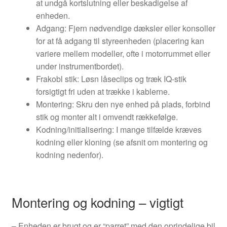
at undgå kortslutning eller beskadigelse af
enheden.
Adgang: Fjern nødvendige dæksler eller konsoller
for at få adgang til styreenheden (placering kan
variere mellem modeller, ofte i motorrummet eller
under instrumentbordet).
Frakobl stik: Løsn låseclips og træk IQ-stik
forsigtigt fri uden at trække i kablerne.
Montering: Skru den nye enhed på plads, forbind
stik og monter alt i omvendt rækkefølge.
Kodning/initialisering: I mange tilfælde kræves
kodning eller kloning (se afsnit om montering og
kodning nedenfor).
Montering og kodning – vigtigt
– Enheden er brugt og er “parret” med den oprindelige bil