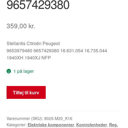
9657429380
359,00
kr.
Stellantis Citroën Peugeot
9653979480 9657429380 16.631.054 16.735.044
1940XH 1940XJ NFP
1 på lager
Styreenhed
Tilføj til kurv
IAW
6LP2.05
9653979480
9657429380
Varenummer (SKU):
8025-M20_K16
Kategorier:
Elektriske komponenter
,
Kontrolenheder
,
Reg.
antal