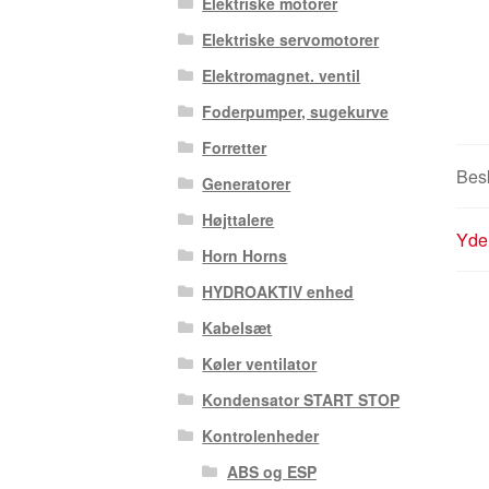
Elektriske motorer
Elektriske servomotorer
Elektromagnet. ventil
Foderpumper, sugekurve
Forretter
Besk
Generatorer
Højttalere
Yder
Horn Horns
HYDROAKTIV enhed
Kabelsæt
Køler ventilator
Kondensator START STOP
Kontrolenheder
ABS og ESP