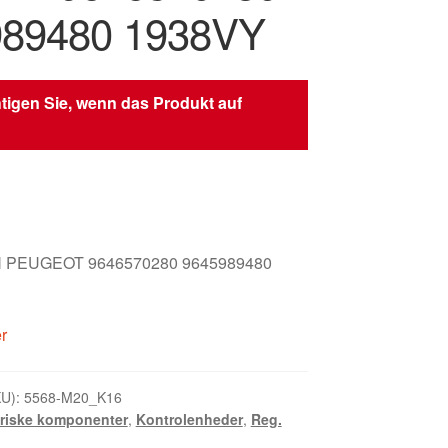
989480 1938VY
tigen Sie, wenn das Produkt auf
 PEUGEOT 9646570280 9645989480
er
KU):
5568-M20_K16
triske komponenter
,
Kontrolenheder
,
Reg.