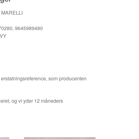
I MARELLI
570280, 9645989480
8VY
den erstatningsreference, som producenten
leret, og vi yder 12 måneders