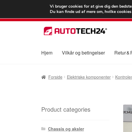
LEVERING fra 55
Vi bruger cookies for at give dig den bedst
Du kan finde ud af mere om, hvilke cookies v
Spring
Spring
til
til
navigation
indhold
Hjem
Vilkår og betingelser
Retur &
Forside
Betalinger
Kasse
Klage
Klageproced
Forside
Elektriske komponenter
Kontrole
Vilkår og betingelser
Product categories
Chassis og aksler