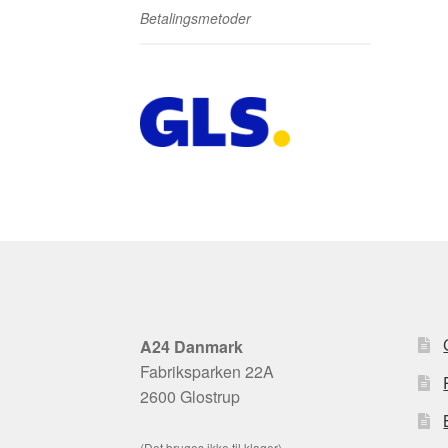
Betalingsmetoder
A24 Danmark
Fabriksparken 22A
2600 Glostrup
(Det bruges ikke til klager)