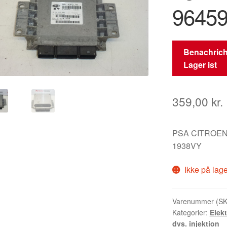
9645
Benachrich
Lager ist
359,00
kr.
PSA CITROEN
1938VY
Ikke på lag
Varenummer (S
Kategorier:
Elek
dvs. injektion