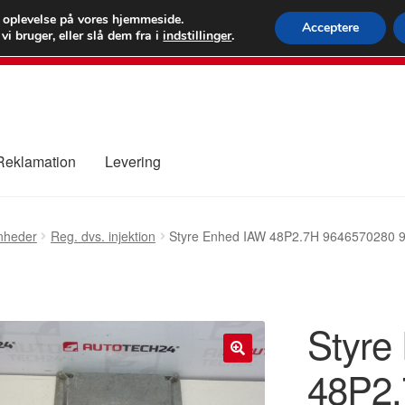
 kr.
FEDEX verdens
e oplevelse på vores hjemmeside.
Acceptere
i bruger, eller slå dem fra i
indstillinger
.
80 82 7
 Reklamation
Levering
ure
Kontakte
Kurv
Levering
Min Konto
Om os
Privatlivspolitik
nheder
Reg. dvs. injektion
Styre Enhed IAW 48P2.7H 9646570280
Styre
48P2.
🔍