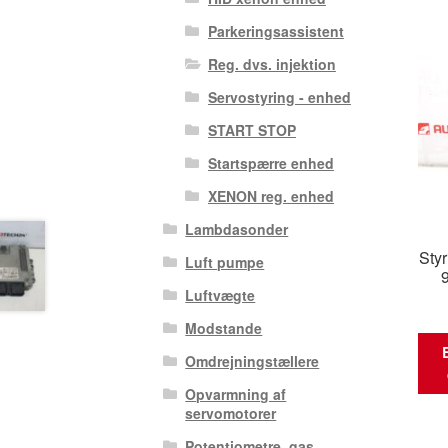
Parkeringsassistent
Reg. dvs. injektion
Servostyring - enhed
START STOP
Startspærre enhed
XENON reg. enhed
Lambdasonder
Sty
Luft pumpe
Luftvægte
Modstande
Omdrejningstællere
Opvarmning af
servomotorer
Potentiometre, gas.