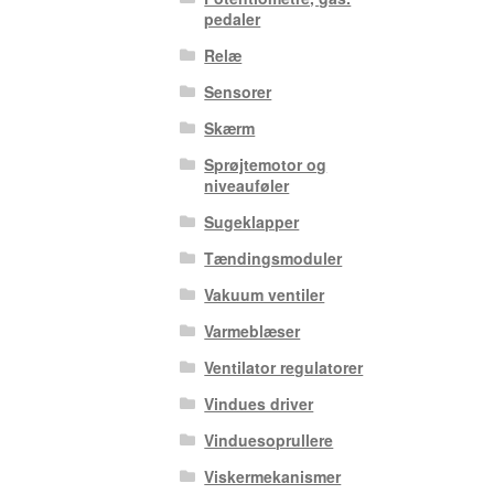
pedaler
Relæ
Sensorer
Skærm
Sprøjtemotor og
niveauføler
Sugeklapper
Tændingsmoduler
Vakuum ventiler
Varmeblæser
Ventilator regulatorer
Vindues driver
Vinduesoprullere
Viskermekanismer