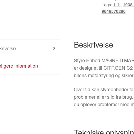
Tags:
1.1i
,
1938
9646570280
Beskrivelse
rivelse
Styre Enhed MAGNETI MAR
ligere information
er designet til CITROEN C2 
bilens motorstyring og sikrer
Over tid kan styreenheder fe
problemer eller slid fra bru
du oplever problemer med mo
Tekniske oplysni