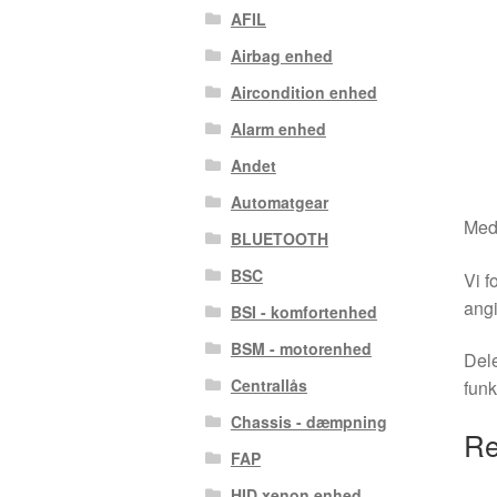
AFIL
Airbag enhed
Aircondition enhed
Alarm enhed
Andet
Automatgear
Medm
BLUETOOTH
BSC
Vi f
angi
BSI - komfortenhed
BSM - motorenhed
Dele
Centrallås
funk
Chassis - dæmpning
Re
FAP
HID xenon enhed