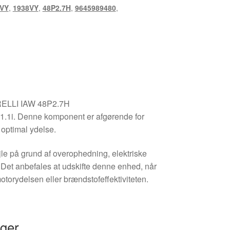
.VY
,
1938VY
,
48P2.7H
,
9645989480
,
ELLI IAW 48P2.7H
1.1i. Denne komponent er afgørende for
 optimal ydelse.
jle på grund af overophedning, elektriske
g. Det anbefales at udskifte denne enhed, når
torydelsen eller brændstofeffektiviteten.
nger