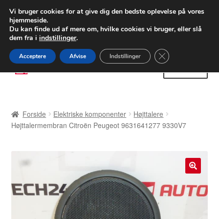
LEVERING fra 55 kr.
Vi bruger cookies for at give dig den bedste oplevelse på vores
hjemmeside.
FEDEX verdensomspændende forsendelse
Du kan finde ud af mere om, hvilke cookies vi bruger, eller slå
dem fra i
indstillinger
.
80 82 72 02
Man-fre 9-16
Close GDPR Cooki
Acceptere
Afvise
Indstillinger
Spring
Spring
Menu
til
til
navigation
indhold
Forside
Forside
Elektriske komponenter
Højttalere
Betalinger
Højttalermembran Citroën Peugeot 9631641277 9330V7
Kasse
Klage
🔍
Klageprocedure