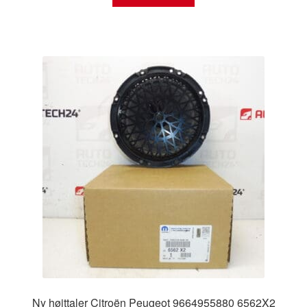
Ny højttaler Citroën Peugeot 9664955880 6562X2